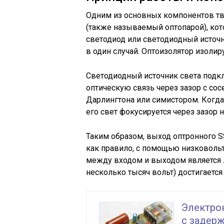
Одним из основных компонентов тве
(также называемый оптопарой), ко
светодиод или светодиодный источн
в один случай. Оптоизолятор изолир
Светодиодный источник света подк
оптическую связь через зазор с со
Дарлингтона или симистором. Когда 
его свет фокусируется через зазор 
Таким образом, выход оптронного S
как правило, с помощью низковоль
между входом и выходом является л
несколько тысяч вольт) достигаетс
Электро
с задер