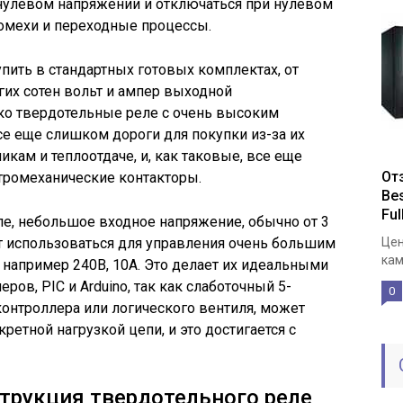
 нулевом напряжении и отключаться при нулевом
помехи и переходные процессы.
ить в стандартных готовых комплектах, от
гих сотен вольт и ампер выходной
ко твердотельные реле с очень высоким
е еще слишком дороги для покупки из-за их
кам и теплоотдаче, и, как таковые, все еще
От
ромеханические контакторы.
Be
Fu
е, небольшое входное напряжение, обычно от 3
ет использоваться для управления очень большим
Цен
кам
например 240В, 10А. Это делает их идеальными
ов, PIC и Arduino, так как слаботочный 5-
0
контроллера или логического вентиля, может
ретной нагрузкой цепи, и это достигается с
трукция твердотельного реле