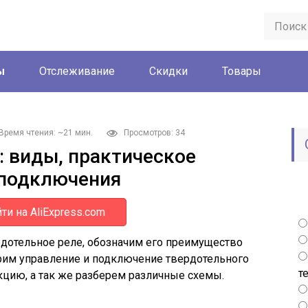
ы
Отслеживание
Скидки
Товары
Время чтения: ~21 мин.
Просмотров: 34
: виды, практическое
 подключения
ти на AliExpress.com
рдотельное реле, обозначим его преимущество
рим управление и подключение твердотельного
т
укцию, а так же разберем различные схемы.