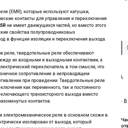
реле (EMR), которые используют катушки,
ческие контакты для управления и переключения
SSR
не имеет движущихся частей, но вместо этого
еские свойства полупроводниковых
ход в функции изоляции и переключения выхода.
е реле, твердотельные реле обеспечивают
ежду их входными и выходными контактами, а
лектрический переключатель в том смысле, что
сконечное сопротивление в непроводящем
отивлении при проведении. Твердотельные реле
ключения как переменного, так и постоянного
реключающего транзисторного выхода вместо
азомкнутых контактов.
 и электромеханическое реле в основном схожи в
Ча
ектрически изолирован от выхода, который
от