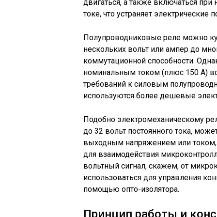
двигаться, а также включаться при
токе, что устраняет электрические 
Полупроводниковые реле можно куп
нескольких вольт или ампер до мно
коммутационной способности. Одна
номинальным током (плюс 150 А) вс
требований к силовым полупроводни
используются более дешевые элект
Подобно электромеханическому рел
до 32 вольт постоянного тока, мож
выходным напряжением или током, 
для взаимодействия микроконтроллер
вольтный сигнал, скажем, от микро
использоваться для управления конк
помощью опто-изолятора.
Принцип работы и конс