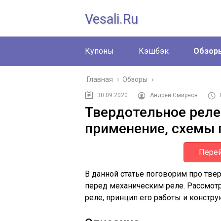
Vesali.ru
Купоны
Кэшбэк
Обзор
Главная
›
Обзоры
›
30.09.2020
Андрей Смирнов
Твердотельное реле
применение, схемы
Перей
В данной статье поговорим про тве
перед механическим реле. Рассмот
реле, принцип его работы и констр