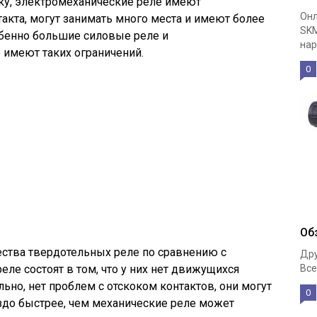
ку, электромеханические реле имеют
Онл
кта, могут занимать много места и имеют более
SKM
обенно большие силовые реле и
нар
 имеют таких ограничений.
0
Об
ства твердотельных реле по сравнению с
Дру
е состоят в том, что у них нет движущихся
Все
льно, нет проблем с отскоком контактов, они могут
0
до быстрее, чем механические реле может