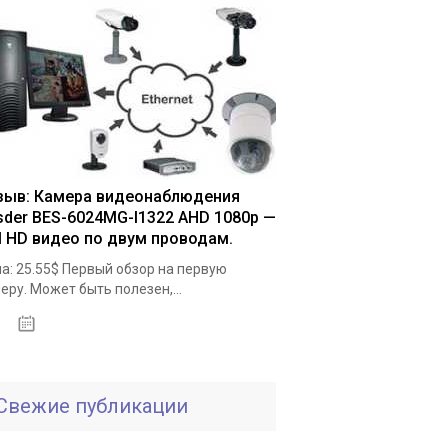
зыв: Камера видеонаблюдения
sder BES-6024MG-I1322 AHD 1080p —
ll HD видео по двум проводам.
а: 25.55$ Первый обзор на первую
еру. Может быть полезен,...
19.05.2020
Свежие публикации