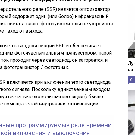
рдотельного реле (SSR) является оптоизолятор
торый содержит один (или более) инфракрасный
ик света, а также фоточувствительное устройство
ует вход от выхода.
лючен к входной секции SSR и обеспечивает
седним фоточувствительным транзистором, парой
ток проходит через светодиод, он загорается, и
Лу
на фототранзистор / фототриак.
на
0
SR включается при включении этого светодиода,
тного сигнала. Поскольку единственным входом
уч света, высоковольтная изоляция (обычно
я с помощью этой внутренней оптоизоляции.
нные программируемые реле времени
жкой включения и выключения