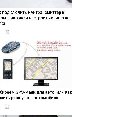
к подключить FM-трансмиттер к
томагнитоле и настроить качество
ука
04.01.2021
бираем GPS-маяк для авто, или Как
изить риск угона автомобиля
04.01.2021