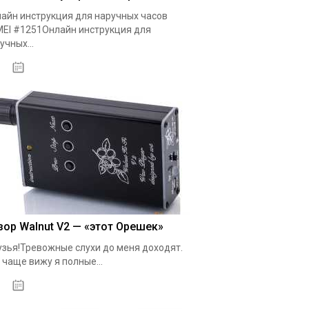
айн инструкция для наручных часов
EI #1251Онлайн инструкция для
учных...
20.10.2020
зор Walnut V2 — «этот Орешек»
зья!Тревожные слухи до меня доходят.
 чаще вижу я полные...
19.05.2020