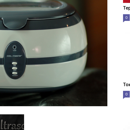
Те
0
То
0