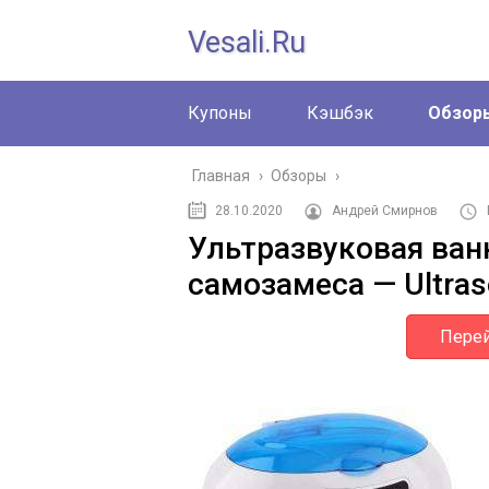
Vesali.ru
Купоны
Кэшбэк
Обзор
Главная
›
Обзоры
›
28.10.2020
Андрей Смирнов
Ультразвуковая ван
самозамеса — Ultras
Перей