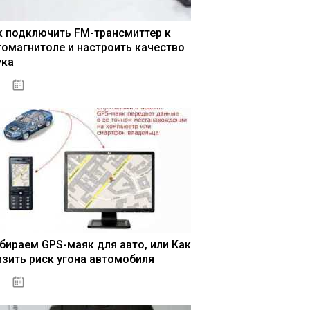
к подключить FM-трансмиттер к
томагнитоле и настроить качество
ука
04.01.2021
бираем GPS-маяк для авто, или Как
изить риск угона автомобиля
04.01.2021