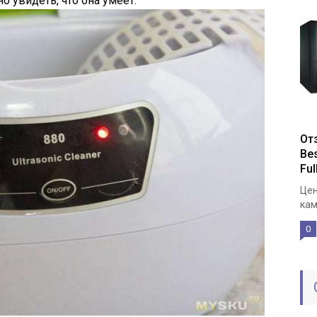
 увидеть, что она умеет.
От
Be
Fu
Цен
кам
0