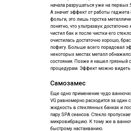
начала разрушаться уже на первых 5
А значит эффект от работы гаджета 
фольги, это лишь горстка металличе
понятно, что ультразвук достаточно
чистил бак и после чистки его стекл
очистилась достаточно хорошо, брас
пофигу. Больше всего порадовал эфф
некоторых местах металл обнажилс
состояния. Позже я нашел грязный 
процедурам. Эффект можно видеть 
Самозамес
Еще одно применение чудо ванночки
VG равномерно расходится за один 
жидкость в стеклянных банках и по
пару SPA сеансов. Стекло пропускае
микровибрацию. К тому же в ванноч
быстрому настаиванию.