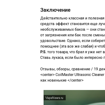
Заключение
Действительно классная и полезна
средств эффект становится еще луч
необслуживаемых баков — они стано
от загрязнения или бак после смен
удовольствие. Однако, если собере
помощнее (эта все же слабая) и чт
P.S.
того товара, что брал я уже нет
Ставь лукаса, если было интересно 
Отзывы, обзоры, сравнение / 19 дек
<center>
CoilMaster Ultrasonic Clea
как новенькие
</center>