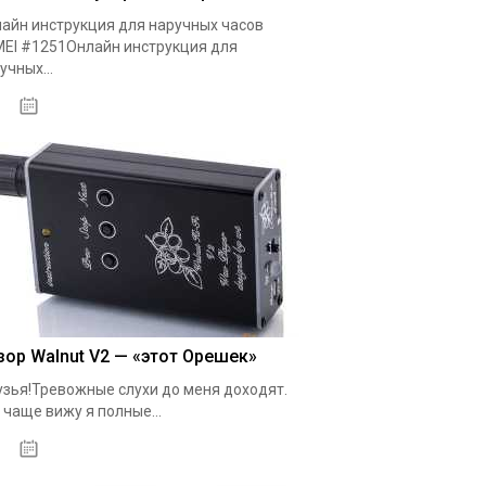
айн инструкция для наручных часов
EI #1251Онлайн инструкция для
учных...
20.10.2020
зор Walnut V2 — «этот Орешек»
зья!Тревожные слухи до меня доходят.
 чаще вижу я полные...
19.05.2020