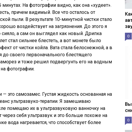
 минутах. На фотографии видно, как она «худеет».
есть, причем видимый. Все что осталось от
Ка
ской пыли. В результате 10-минутной чистки стало
ав
 хорошо воздействует на загрязнения. До этого я
зв
о сияло, а сам он выглядел как новый. Дрипка
0
лет стал сильнее блестеть, а вот монете было
ект от чистки койла. Вата стала белоснежной, а в
я до своего первоначального блестящего
саморез и тоже решил подвергунть его на водным
на фотографии.
 — это самозамес. Густая жидкость основанная на
сеанс ультразвуко-терапии. Я замешиваю
Вы
сле помещаю их в ультразвуковую ванночку на
сн
т через себя ультразвук и это больше похоже на
0
ке вода нагревается, что способствует более