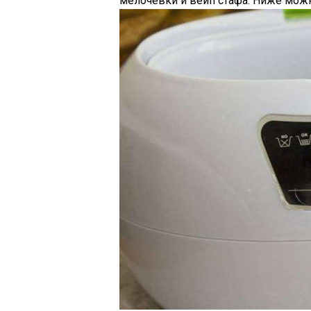
мелочевки и вейп стафа. Ниже можно