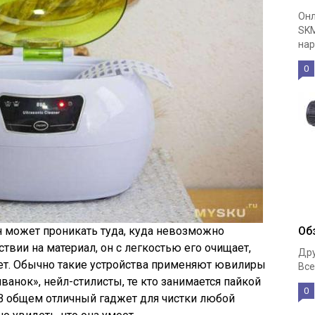
Онл
SKM
нар
0
он может проникать туда, куда невозможно
Об
твии на материал, он с легкостью его очищает,
Дру
ет. Обычно такие устройства применяют ювилиры
Все
ванок», нейл-стилисты, те кто занимается пайкой
0
. В общем отличный гаджет для чистки любой