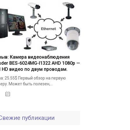
зыв: Камера видеонаблюдения
sder BES-6024MG-I1322 AHD 1080p —
ll HD видео по двум проводам.
а: 25.55$ Первый обзор на первую
еру. Может быть полезен,...
19.05.2020
Свежие публикации