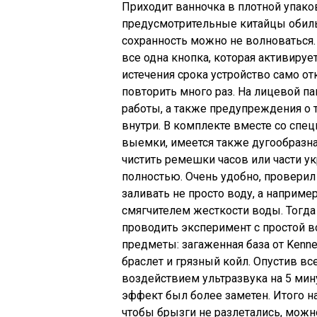
Приходит ванночка в плотной упако
предусмотрительные китайцы обиль
сохранность можно не волноваться. 
все одна кнопка, которая активируе
истечения срока устройство само о
повторить много раз. На лицевой па
работы, а также предупреждения о т
внутри. В комплекте вместе со спе
выемки, имеется также дугообразна
чистить ремешки часов или части у
полностью. Очень удобно, проверил
заливать не просто воду, а наприм
смягчителем жесткости воды. Тогда
проводить эксперимент с простой в
предметы: загаженная база от Kenne
браслет и грязный койл. Опустив вс
воздействием ультразвука на 5 мин
эффект был более заметен. Итого на
чтобы брызги не разлетались, мож