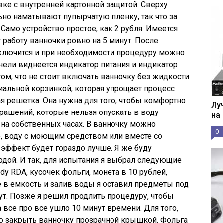
вке с внутренней картонной защитой. Сверху
но наматывают пупырчатую пленку, так что за
Само устройство простое, как 2 рубля. Имеется
т работу ванночки ровно на 5 минут. После
тключится и при необходимости процедуру можно
нели виднеется индикатор питания и индикатор
ом, что не стоит включать ванночку без жидкости
циальной корзинкой, которая упрощает процесс
я решетка. Она нужна для того, чтобы комфортно
Лу
крашений, которые нельзя опускать в воду
на
 на собственных часах. В ванночку можно
0
ер, воду с моющим средством или вместе со
 эффект будет гораздо лучше. Я же буду
одой. И так, для испытания я выбрал следующие
dy RDA, кусочек фольги, монета в 10 рублей,
е в емкость и залив воды я оставил предметы под
ут. Позже я решил продлить процедуру, чтобы
 все про все ушло 10 минут времени. Для того,
но закрыть ванночку прозрачной крышкой. Фольга