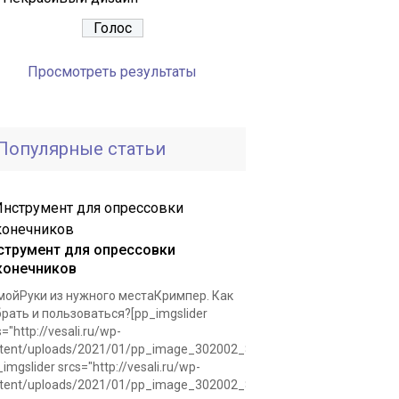
Просмотреть результаты
Популярные статьи
струмент для опрессовки
конечников
ойРуки из нужного местаКримпер. Как
рать и пользоваться?[pp_imgslider
s="http://vesali.ru/wp-
tent/uploads/2021/01/pp_image_302002_8r8slafvntkrimper.jpg"]
_imgslider srcs="http://vesali.ru/wp-
tent/uploads/2021/01/pp_image_302002_8r8slafvntkrimper.jpg"]Для.