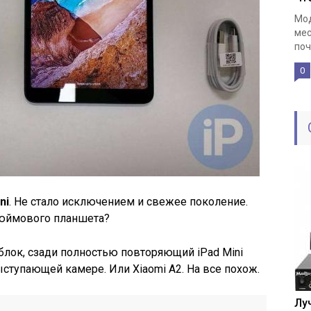
Мод
мес
поч
0
ni
. Не стало исключением и свежее поколение.
дюймового планшета?
блок, сзади полностью повторяющий iPad Mini
ыступающей камере. Или Xiaomi A2. На все похож.
Лу