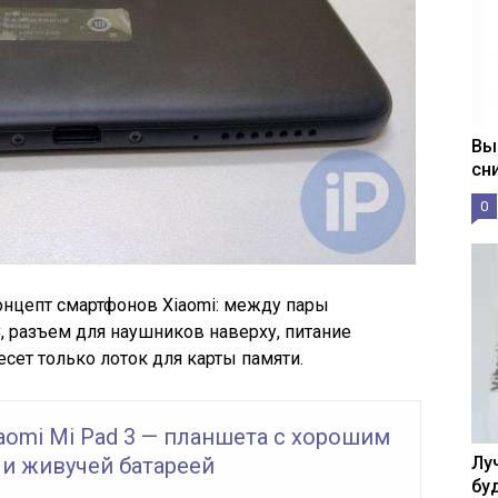
Вы
сн
0
нцепт смартфонов Xiaomi: между пары
C
, разъем для наушников наверху, питание
есет только лоток для карты памяти.
aomi Mi Pad 3 — планшета с хорошим
 и живучей батареей
Лу
бу