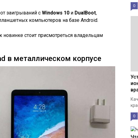
0
 от заигрываний с
Windows 10
и
DualBoot
,
ланшетных компьютеров на базе Android.
у к новинке стоит присмотреться владельцам
ad в металлическом корпусе
Ус
ио
вр
Кач
кра
0
Чт