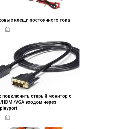
ковые клещи постоянного тока
04.01.2021
к подключить старый монитор с
I/HDMI/VGA входом через
playport
04.01.2021