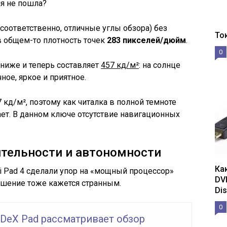
ия не пошла?
(соответственно, отличные углы обзора) без
То
в общем-то плотность точек
283 пикселей/дюйм
.
0
 ниже и теперь составляет
457 кд/м²
: на солнце
ное, яркое и приятное.
 кд/м², поэтому как читалка в полной темноте
ет. В данном ключе отсутствие навигационных
тельности и автономности
Ка
i Pad 4 сделали упор на «мощный процессор»
DV
решение тоже кажется странным.
Dis
0
DeX Pad рассматривает обзор