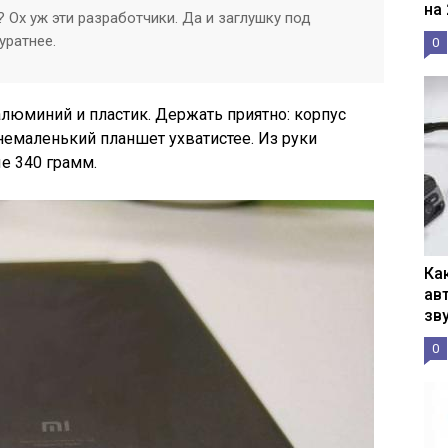
на
 Ох уж эти разработчики. Да и заглушку под
уратнее.
0
алюминий и пластик. Держать приятно: корпус
емаленький планшет ухватистее. Из руки
е 340 грамм.
Ка
ав
зв
0