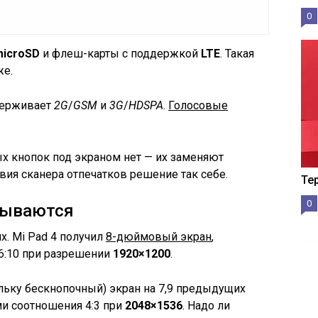
0
microSD
и флеш-карты с поддержкой
LTE
. Такая
же.
ддерживает
2G
/
GSM
и
3G
/
HDSPA
.
Голосовые
ых кнопок под экраном нет — их заменяют
вия сканера отпечатков решение так себе.
Те
0
зываются
х. Mi Pad 4 получил
8-дюймовый экран
,
16:10 при разрешении
1920×1200
.
ольку бескнопочный) экран на 7,9 предыдущих
и соотношения 4:3 при
2048×1536
. Надо ли