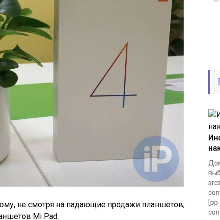
Ин
на
Дом
выб
src
con
[pp
тому, не смотря на падающие продажи планшетов,
con
аншетов Mi Pad.