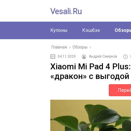
Vesali.ru
Купоны
Кэшбэк
Обзор
Главная
›
Обзоры
›
04.11.2020
Андрей Смирнов
Xiaomi Mi Pad 4 Plu
«дракон» с выгодой
Перей