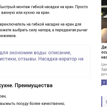
быстрый монтаж гибкой насадки на кран. Просто
 ванную или кухню на кран.
переключатель на гибкой насадке на кран для
ожете выбрать силу напора, а передвигая рычаг
 режимов.
Дв
 для экономии воды: описание,
ос
на
истики, отзывы. Насадка-аэратор на
Цен
Здр
руч
0
 кухне. Преимущества
ран;
 вымыть посуду более качественно;