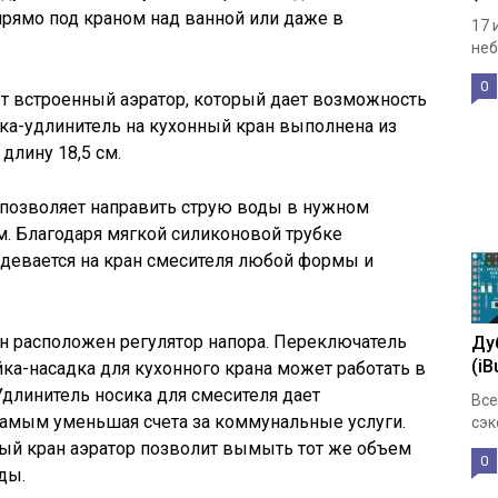
 прямо под краном над ванной или даже в
17 
неб
0
ет встроенный аэратор, который дает возможность
ка-удлинитель на кухонный кран выполнена из
длину 18,5 см.
 позволяет направить струю воды в нужном
. Благодаря мягкой силиконовой трубке
надевается на кран смесителя любой формы и
ан расположен регулятор напора. Переключатель
Ду
(iB
йка-насадка для кухонного крана может работать в
Удлинитель носика для смесителя дает
Все
самым уменьшая счета за коммунальные услуги.
сэк
ный кран аэратор позволит вымыть тот же объем
0
ды.