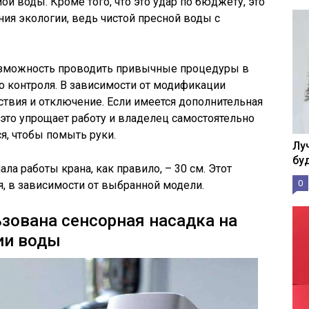
й воды. Кроме того, что это удар по бюджету, это
ния экологии, ведь чистой пресной воды с
озможность проводить привычные процедуры в
го контроля. В зависимости от модификации
ствия и отключение. Если имеется дополнительная
 это упрощает работу и владелец самостоятельно
я, чтобы помыть руки.
Лу
бу
ла работы крана, как правило, – 30 см. Этот
0
я, в зависимости от выбранной модели.
зована сенсорная насадка на
ии воды