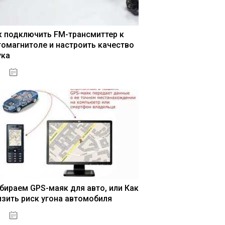
к подключить FM-трансмиттер к
томагнитоле и настроить качество
ука
04.01.2021
бираем GPS-маяк для авто, или Как
изить риск угона автомобиля
04.01.2021