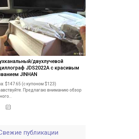
ухканальный/двухлучевой
циллограф JDS2022A с красивым
званием JINHAN
а: $147.65 (с купоном $123)
авствуйте. Предлагаю вниманию обзор
ного...
19.05.2020
Свежие публикации