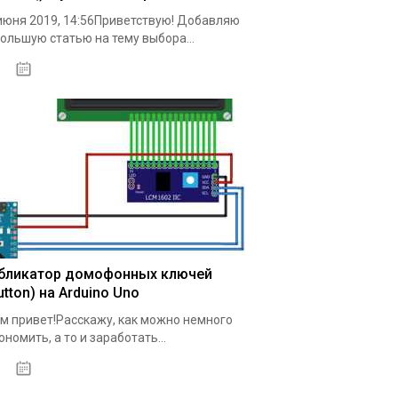
июня 2019, 14:56Приветствую! Добавляю
ольшую статью на тему выбора...
18.05.2020
бликатор домофонных ключей
utton) на Arduino Uno
м привет!Расскажу, как можно немного
ономить, а то и заработать...
19.05.2020