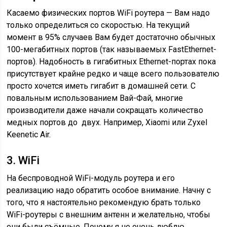
Касаемо физических портов WiFi роутера — Вам надо
только определиться со скоростью. На текущий
момент в 95% случаев Вам будет достаточно обычных
100-мегабитных портов (так называемых
FastEthernet
-
портов). Надобность в гигабитных Ethernet-портах пока
присутствует крайне редко и чаще всего пользователю
просто хочется иметь гигабит в домашней сети. С
повальным использованием Вай-Фай, многие
производители даже начали сокращать количество
медных портов до двух. Например, Xiaomi или Zyxel
Keenetic Air.
3. WiFi
На беспроводной WiFi-модуль роутера и его
реализацию надо обратить особое внимание. Начну с
того, что я настоятельно рекомендую брать только
WiFi-роутеры с внешним антенн и желательно, чтобы
они были съёмные. Почему я не очень люблю