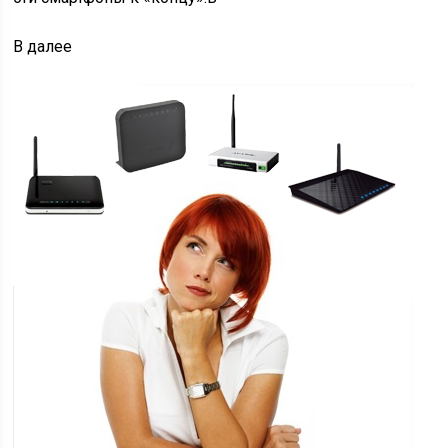
В
далее