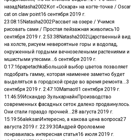
назад
Natasha2002Кот «Оскара» на когте-точке / Oscar
cat on claw point
16 сентября 2019 г.
23:08:15
Natasha2002Рассвет на озере / Учимся
рисовать сами / Простая пейзажная живопись
10
сентября 2019 г. 2:53:38
Natasha2002Царственный вид
на холсте, рисуем невероятные горы и водопад,
окруженный гордыми вечнозелеными растениями и
мшистыми утесами….
6 сентября 2019 г.
0:17:16
papetachkaБольшой выбор цветов позволяет
подобрать гамму, которая наименее заметно будет
выделяться в городской среде во время ремонта….
3
сентября 2019 г. 2:47:10
Mamaotl
1 сентября 2019 г.
11:46:59
Искандер ЗулькарнайнПроизводство
современных фасадных сеток далеко продвинулось.
Они стали гораздо прочней….
28 августа 2019 г.
15:19:56
aleksanИнтересно, а какова цена вопроса
27
августа 2019 г. 22:39:30
Андрей Фроловмне
понравилась интересная статья
16 июля 2019 г.