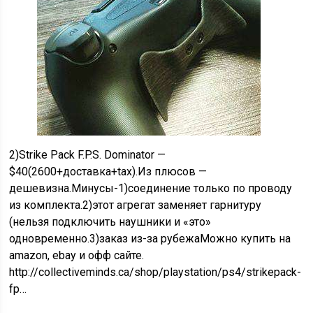
2)Strike Pack F.P.S. Dominator —
$40(2600+доставка+tax).Из плюсов —
дешевизна.Минусы-1)соединение только по проводу
из комплекта.2)этот агрегат заменяет гарнитуру
(нельзя подключить наушники и «это»
одновременно.3)заказ из-за рубежаМожно купить на
amazon, ebay и офф сайте.
http://collectiveminds.ca/shop/playstation/ps4/strikepack-
fp…