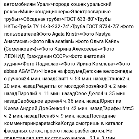
автомобилям Урал»>порода кошек уральский
рекс»>Мини-кондиционер»>Электросварные
трубы»>Обсадная труба»>ГОСТ 633-80″>Трубы
НКТ»>Труба ТУ 14-3-232-74″>Труба ГОСТ 8734-75″>Фото
пользователейФото Agata Kristi»>Фото Nastya
Анастасия»>Фото nika asatiani»>Фото Ольга Кайль
(Семенкович)»>Фото Карина Алексеева»>Фото
ЛЕОНИД Гражданин СССР»>Фото анатолий
худин»>Фото Ладислао»>Фото Ирина Комлева»>Фото
abbas AGAYEV»>Новое на форумеДетские велосипеды
с ручкой
24 мин. назад
Сайт
1 ч. 53 мин. назад
Станок
2 ч.
20 мин. назад
Рецепты от молодой хозяйки
3 ч. 2 мин.
назад
Пароли
3 ч. 11 мин. назад
Свое Дело
4 ч. 35 мин.
назад
Свободное время
4 ч. 36 мин. назад
Юрист из
Киева Андрей Довбенко
4 ч. 42 мин. назад
Тарифы Мтс
5
ч. 2 мин. назад
Песни
5 ч. 9 мин. назад
Последние
комментарииpapetachkaКогда смотришь в каталог
фасадных сеток, просто глаза разбегаются. Не
представлял, что их столько видов….
21 ч. 3 мин.