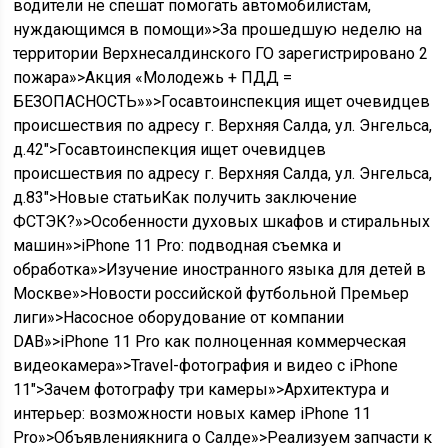
водители не спешат помогать автомобилистам,
нуждающимся в помощи»>За прошедшую неделю на
территории Верхнесалдинского ГО зарегистрировано 2
пожара»>Акция «Молодежь + ПДД =
БЕЗОПАСНОСТЬ»»>Госавтоинспекция ищет очевидцев
происшествия по адресу г. Верхняя Салда, ул. Энгельса,
д.42″>Госавтоинспекция ищет очевидцев
происшествия по адресу г. Верхняя Салда, ул. Энгельса,
д.83″>Новые статьиКак получить заключение
ФСТЭК?»>Особенности духовых шкафов и стиральных
машин»>iPhone 11 Pro: подводная съемка и
обработка»>Изучение иностранного языка для детей в
Москве»>Новости российской футбольной Премьер
лиги»>Насосное оборудование от компании
DAB»>iPhone 11 Pro как полноценная коммерческая
видеокамера»>Travel-фотография и видео c iPhone
11″>Зачем фотографу три камеры»>Архитектура и
интерьер: возможности новых камер iPhone 11
Pro»>Объявлениякнига о Салде»>Реализуем запчасти к