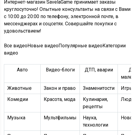
Интернет-магазин SavelaGame принимает заказы
круглосуточно! Опытные консультанты на связи с Вами
с 10:00 до 20:00 по телефону, электронной почте, в
мессенджерах и соцсетях. Совершайте покупки с
удовольствием!
Все видеоНовые видеоПопулярные видеоКатегории
видео
Авто
Видео-блоги
ДТП, аварии
Дл
мален
Животные
Закон и право
Знаменитости
Игры
Комедии
Красота, мода
Кулинария,
Люди
рецепты
Музыка
Мультфильмы
Наука,
Новос
технологии