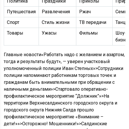
Политика
Праздники
Приколы
Приро
Путешествия
Развлечения
Ржач
Семь
Спорт
Стиль жизни
ТВ передачи
Танц
Товары
Ужасы
Фильмы
Шоу-
бизне
Главные новости«Работать надо с желанием и азартом,
тогда и результаты будут», — уверен участковый
уполномоченный полиции Иван Степных»>Сотрудники
полиции напоминают работникам торговых точек и
гражданам быть внимательными при обращении с
наличными деньгами»>Стартовало оперативно-
профилактическое мероприятие “Должник”»>На
территории Верхнесалдинского городского округа и
городского округа Нижняя Салда прошло
профилактическое мероприятие «Внимание –
дети!»»>Осторожно! Мошенники!»>Салдинские