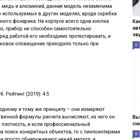
ть медь и алюминий, данная модель незаменима.
о используемых в других моделях, вроде скребка
ного фонарика. На корпусе всего одна кнопка
Ка
ав
ю, прибор не способен самостоятельно
зв
ред работой его необходимо протестировать, и
уковое оповещение приходило только при
0
б.
Рейтинг (2019):
4.5
 одному и тому же принципу – они измеряют
ственной формулы расчета вычисляют, из чего он
Вы
сн
 плотность, и если профессиональный
а поиск конкретных объектов, то с пинпоинтерами
0
они просто обнаруживают некий металл, и