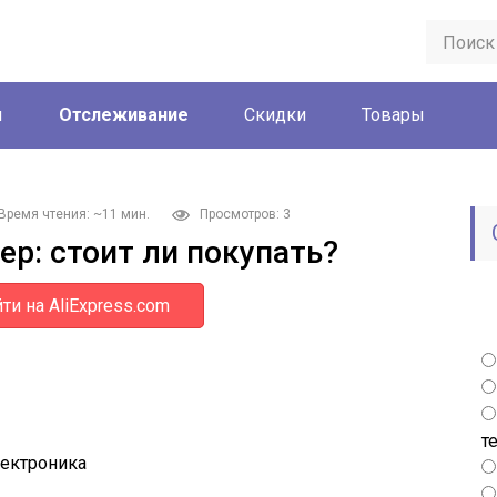
ы
Отслеживание
Скидки
Товары
Время чтения: ~11 мин.
Просмотров: 3
р: стоит ли покупать?
ти на AliExpress.com
т
лектроника