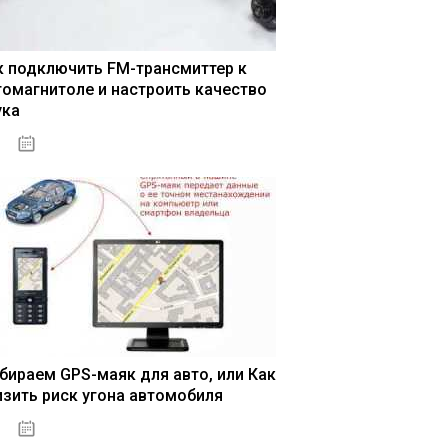
к подключить FM-трансмиттер к
томагнитоле и настроить качество
ука
04.01.2021
бираем GPS-маяк для авто, или Как
изить риск угона автомобиля
04.01.2021