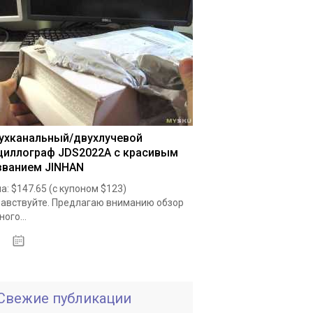
ухканальный/двухлучевой
циллограф JDS2022A с красивым
званием JINHAN
а: $147.65 (с купоном $123)
авствуйте. Предлагаю вниманию обзор
ного...
19.05.2020
Свежие публикации