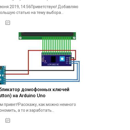
июня 2019, 14:56Приветствую! Добавляю
ольшую статью на тему выбора...
18.05.2020
бликатор домофонных ключей
utton) на Arduino Uno
м привет!Расскажу, как можно немного
ономить, а то и заработать...
19.05.2020