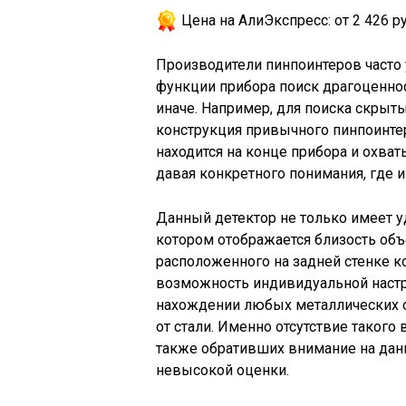
Цена на АлиЭкспресс:
от 2 426 ру
Производители пинпоинтеров часто 
функции прибора поиск драгоценнос
иначе. Например, для поиска скрыты
конструкция привычного пинпоинтера
находится на конце прибора и охва
давая конкретного понимания, где 
Данный детектор не только имеет у
котором отображается близость объ
расположенного на задней стенке ко
возможность индивидуальной настро
нахождении любых металлических об
от стали. Именно отсутствие такого
также обративших внимание на данн
невысокой оценки.