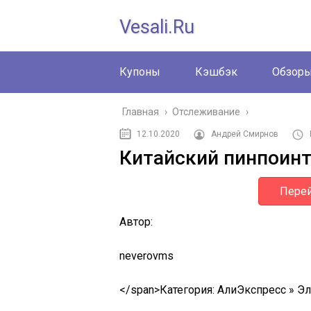
Vesali.ru
Купоны
Кэшбэк
Обзор
Главная
›
Отслеживание
›
12.10.2020
Андрей Смирнов
Китайский пинпоинте
Перей
Автор:
neverovms
</span>
Категория: АлиЭкспресс » Э