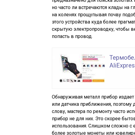
предназначено для поиска золотых 
но часто ли встречаются клады на г
на коленях прощупывая почву подоб
этого устройства куда более прагм
скрытую электропроводку, чтобы ве
попасть в провод.
Термобе
AliExpres
Обнаруживая металл прибор издает 
или датчика приближения, поэтому 
слову, мастера по ремонту часто ис
прибор не для них. Это скорее быто
использования. Слишком сложно с е
более золотые монеты или ювелирн