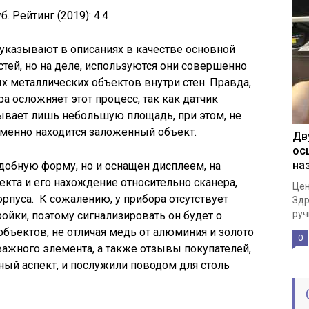
б.
Рейтинг (2019):
4.4
указывают в описаниях в качестве основной
тей, но на деле, используются они совершенно
х металлических объектов внутри стен. Правда,
 осложняет этот процесс, так как датчик
тывает лишь небольшую площадь, при этом, не
именно находится заложенный объект.
Дв
ос
на
добную форму, но и оснащен дисплеем, на
екта и его нахождение относительно сканера,
Цен
рпуса. К сожалению, у прибора отсутствует
Здр
руч
йки, поэтому сигнализировать он будет о
ъектов, не отличая медь от алюминия и золото
0
 важного элемента, а также отзывы покупателей,
ый аспект, и послужили поводом для столь