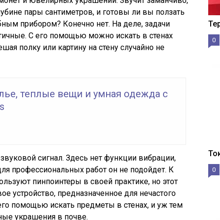
монет и ювелирных украшений. Звучит заманчиво,
лубине пары сантиметров, и готовы ли вы ползать
ным прибором? Конечно нет. На деле, задачи
Те
атичные. С его помощью можно искать в стенах
0
шая полку или картину на стену случайно не
лье, теплые вещи и умная одежда с
s
То
звуковой сигнал. Здесь нет функции вибрации,
для профессиональных работ он не подойдет. К
0
пользуют пинпоинтеры в своей практике, но этот
вое устройство, предназначенное для нечастого
го помощью искать предметы в стенах, и уж тем
ые украшения в почве.