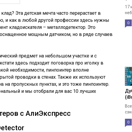
17 
 клад? Эта детская мечта часто перерастает в
неб
ию, и как в любой другой профессии здесь нужны
0
ент кладоискателя – металлодетектор. Это
 оснащенное мощным датчиком, но в ряде случаев
ический предмет на небольшом участке и с
кстати здесь подходит поговорка про иголку в
 такой необходимости, пинпоинтер вполне
крытой проводки в стенах. Также их используют
 на пропускных пунктах, и это тоже пинпоинтер.
Ду
нальный и мы отобрали для вас 10 лучших
(iB
.
Все
теров с АлиЭкспресс
сэк
0
etector