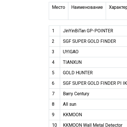
Место
Наименование
Характе
1
JinYinBiTan GP-POINTER
2
SGF SUPER GOLD FINDER
3
UYIGAO
4
TIANXUN
5
GOLD HUNTER
6
SGF SUPER GOLD FINDER PI IK
7
Barry Century
8
All sun
9
KKMOON
10
KKMOON Wall Metal Detector