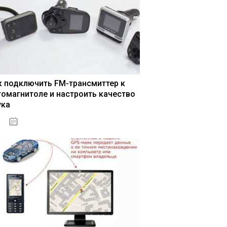
к подключить FM-трансмиттер к
томагнитоле и настроить качество
ука
04.01.2021