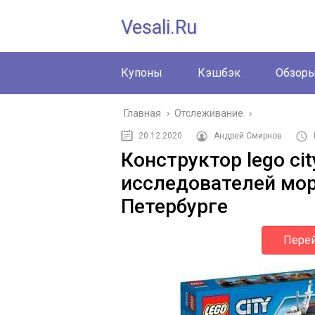
Vesali.ru
Купоны
Кэшбэк
Обзор
Главная
›
Отслеживание
›
20.12.2020
Андрей Смирнов
Конструктор lego ci
исследователей мор
Петербурге
Перей