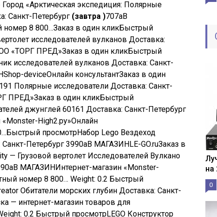
 Город «Арктическая экспедиция: Полярные
а: Санкт-Петербург
(завтра )
707
a
В
 номер 8 800…
Заказ в один клик
Быстрый
вертолет исследователей вулканов Доставка:
ОО «ТОРГ ПРЕД»
Заказ в один клик
Быстрый
ник исследователей вулканов Доставка: Санкт-
Н
Shop-device
Онлайн консультант
Заказ в один
0191 Полярные исследователи Доставка: Санкт-
РГ ПРЕД»
Заказ в один клик
Быстрый
вателей джунглей 60161 Доставка: Санкт-Петербург
 «Monster-High2.ру»
Онлайн
0…
Быстрый просмотр
Набор Lego Вездеход
: Санкт-Петербург
3990
a
В МАГАЗИН
LE-GO.ru
Заказ в
ity — Грузовой вертолет Исследователей Вулкано
Лу
990
a
В МАГАЗИН
Интернет-магазин «Monster-
на
тный номер 8 800…
Weight: 0.2
Быстрый
0
eator Обитатели морских глубин Доставка: Санкт-
ка — интернет-магазин товаров для
eight: 0.2
Быстрый просмотр
LEGO Конструктор