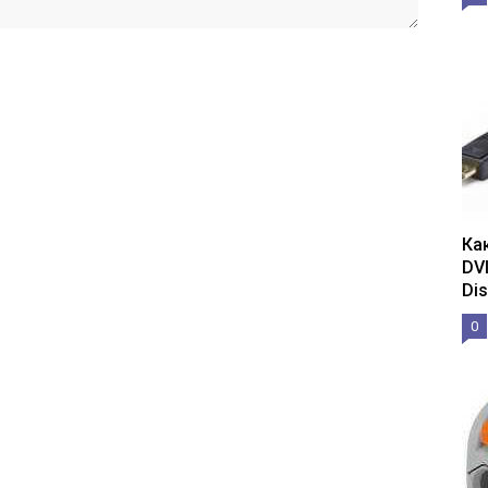
Ка
DV
Dis
0