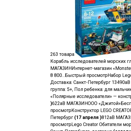
263 товара
Корабль исследователей морских гл
МАГАЗИН
Интернет-магазин «Monster
8 800…
Быстрый просмотр
Набор Leg
Доставка: Санкт-Петербург
13490
a
В
группа: 5+, Пол ребенка: для мальч
«Полярные исследователи» — конст
)
622
a
В МАГАЗИН
ООО «Джитой»
Бесп
просмотр
Конструктор LEGO CREATOR
Петербург
(17 апреля )
812
a
В МАГА
просмотр
Lego Creator Обитатели мо