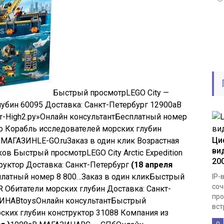
Быстрый просмотр
LEGO City —
убин 60095 Доставка: Санкт-Петербург
12900
a
В
-High2.ру»
Онлайн консультант
Бесплатный номер
o Корабль исследователей морских глубин
Ци
 МАГАЗИН
LE-GO.ru
Заказ в один клик
Возрастная
ви
иков
Быстрый просмотр
LEGO City Arctic Expedition
20
руктор Доставка: Санкт-Петербург
(18 апреля
латный номер 8 800…
Заказ в один клик
Быстрый
IP-
соч
 Обитатели морских глубин Доставка: Санкт-
про
ЗИН
ABtoys
Онлайн консультант
Быстрый
вст
рских глубин конструктор 31088 Компания из
0