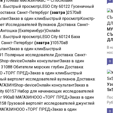
я )
1098
a
В МАГАЗИН
ABC — СПб
Онлайн
0…
Быстрый просмотр
LEGO City 60122 Гусеничный
оставка: Санкт-Петербург
(завтра )
2570
a
В
ьтант
Заказ в один клик
Быстрый просмотр
Констр-
лет Исследователей Вулканов Доставка: Санкт-
МУ
Антошка (Екатеринбург)
Онлайн
СЪ
0…
Быстрый просмотр
LEGO City 60124 База
ДЛ
: Санкт-Петербург
(завтра )
10570
a
В
В н
ьтант
Заказ в один клик
Быстрый
нос
191 Полярные исследователи Доставка: Санкт-
Shop-device
Онлайн консультант
Заказ в один
0
r 31088 Обитатели морских глубин Доставка:
О «ТОРГ ПРЕД»
Заказ в один клик
Быстрый
тный вертолет исследователей вулканов Доставка:
Узо
АГАЗИН
Shop-device
Онлайн консультант
Заказ в
5х
ity 60157 Набор для начинающих исследователей
рг
990
a
В МАГАЗИН
ООО «ТОРГ ПРЕД»
Заказ в один
Пос
Руб
0158 Грузовой вертолёт исследователей джунглей
МАГАЗИН
ООО «ТОРГ ПРЕД»
Заказ в один
0