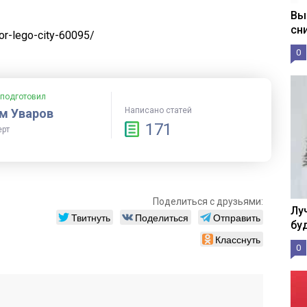
Вы
сн
tor-lego-city-60095/
0
 подготовил
Написано статей
м Уваров
171
ерт
Поделиться с друзьями:
Лу
Твитнуть
Поделиться
Отправить
бу
Класснуть
0