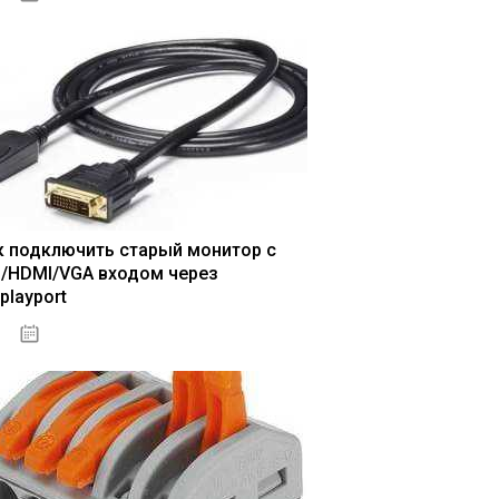
к подключить старый монитор с
I/HDMI/VGA входом через
playport
04.01.2021