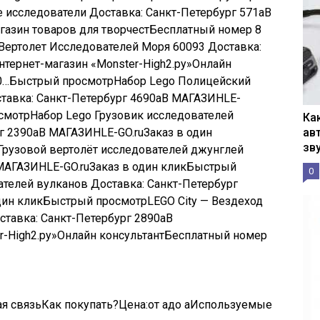
ные исследователи Доставка: Санкт-Петербург
571
a
В
газин товаров для творчест
Бесплатный номер 8
 Вертолет Исследователей Моря 60093 Доставка:
нтернет-магазин «Monster-High2.ру»
Онлайн
0…
Быстрый просмотр
Набор Lego Полицейский
тавка: Санкт-Петербург
4690
a
В МАГАЗИН
LE-
смотр
Набор Lego Грузовик исследователей
Ка
рг
2390
a
В МАГАЗИН
LE-GO.ru
Заказ в один
ав
зв
Грузовой вертолёт исследователей джунглей
МАГАЗИН
LE-GO.ru
Заказ в один клик
Быстрый
0
ателей вулканов Доставка: Санкт-Петербург
дин клик
Быстрый просмотр
LEGO City — Вездеход
ставка: Санкт-Петербург
2890
a
В
-High2.ру»
Онлайн консультант
Бесплатный номер
ая связьКак покупать?Цена:от
a
до
a
Используемые