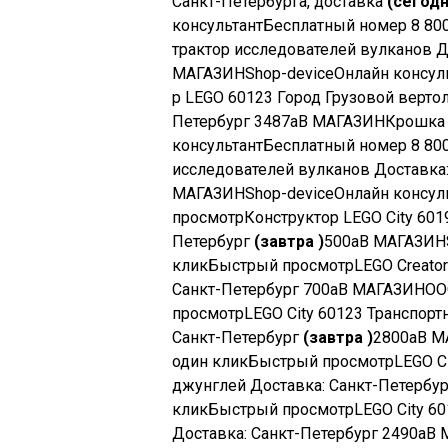
Санкт-Петербурга, доставка
(сегодн
консультант
Бесплатный номер 8 80
трактор исследователей вулканов Д
МАГАЗИН
Shop-device
Онлайн консул
р LEGO 60123 Город Грузовой верто
Петербург
3487
a
В МАГАЗИН
Крошка 
консультант
Бесплатный номер 8 80
исследователей вулканов Доставка
МАГАЗИН
Shop-device
Онлайн консул
просмотр
Конструктор LEGO City 60
Петербург
(завтра )
500
a
В МАГАЗИН
клик
Быстрый просмотр
LEGO Creato
Санкт-Петербург
700
a
В МАГАЗИН
ОО
просмотр
LEGO City 60123 Транспор
Санкт-Петербург
(завтра )
2800
a
В М
один клик
Быстрый просмотр
LEGO C
джунглей Доставка: Санкт-Петербу
клик
Быстрый просмотр
LEGO City 6
Доставка: Санкт-Петербург
2490
a
В 