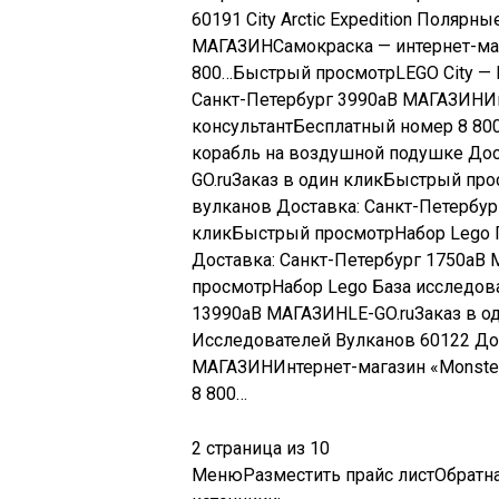
60191 City Arctic Expedition Поляр
МАГАЗИН
Самокраска — интернет-ма
800…
Быстрый просмотр
LEGO City —
Санкт-Петербург
3990
a
В МАГАЗИН
И
консультант
Бесплатный номер 8 80
корабль на воздушной подушке Дос
GO.ru
Заказ в один клик
Быстрый про
вулканов Доставка: Санкт-Петербу
клик
Быстрый просмотр
Набор Lego 
Доставка: Санкт-Петербург
1750
a
В 
просмотр
Набор Lego База исследов
13990
a
В МАГАЗИН
LE-GO.ru
Заказ в о
Исследователей Вулканов 60122 До
МАГАЗИН
Интернет-магазин «Monster
8 800…
2 страница из 10
Меню
Разместить прайс листОбратн