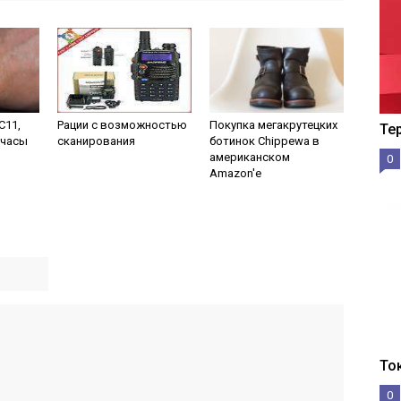
С11,
Рации с возможностью
Покупка мегакрутецких
Те
 часы
сканирования
ботинок Chippewa в
американском
0
Amazon'е
То
0