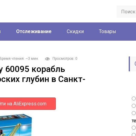
ы
Отслеживание
Скидки
Товары
Время чтения: ~3 мин.
Просмотров: 0
ty 60095 корабль
ских глубин в Санкт-
ти на AliExpress.com
т