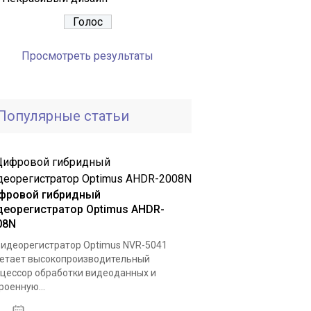
Просмотреть результаты
Популярные статьи
фровой гибридный
деорегистратор Optimus AHDR-
08N
видеорегистратор Optimus NVR-5041
етает высокопроизводительный
цессор обработки видеоданных и
роенную...