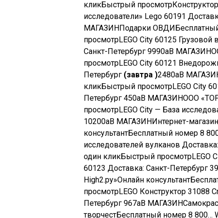
клик
Быстрый просмотр
Конструктор
исследователи» Lego 60191 Доставк
МАГАЗИН
Подарки ОВДИ
Бесплатный
просмотр
LEGO City 60125 Грузовой 
Санкт-Петербург
9990
a
В МАГАЗИН
О
просмотр
LEGO City 60121 Внедорож
Петербург
(завтра )
2480
a
В МАГАЗИ
клик
Быстрый просмотр
LEGO City 6
Петербург
450
a
В МАГАЗИН
ООО «ТО
просмотр
LEGO City — База исследо
10200
a
В МАГАЗИН
Интернет-магазин
консультант
Бесплатный номер 8 80
исследователей вулканов Доставка
один клик
Быстрый просмотр
LEGO C
60123 Доставка: Санкт-Петербург
3
High2.ру»
Онлайн консультант
Беспла
просмотр
LEGO Конструктор 31088 Cr
Петербург
967
a
В МАГАЗИН
Самокрас
творчест
Бесплатный номер 8 800…
W