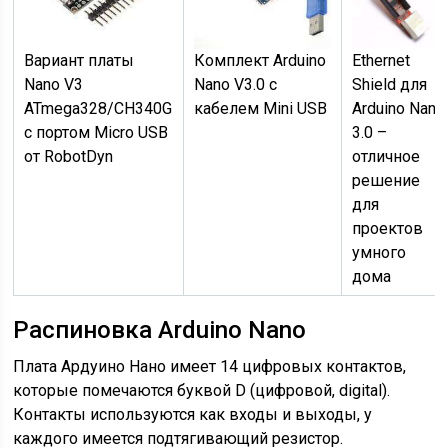
Вариант платы
Комплект Arduino
Ethernet
Nano V3
Nano V3.0 с
Shield для
ATmega328/CH340G
кабелем Mini USB
Arduino Nano
с портом Micro USB
3.0 –
от RobotDyn
отличное
решение
для
проектов
умного
дома
Распиновка Arduino Nano
Плата Ардуино Нано имеет 14 цифровых контактов,
которые помечаются буквой D (цифровой, digital).
Контакты используются как входы и выходы, у
каждого имеется подтягивающий резистор.