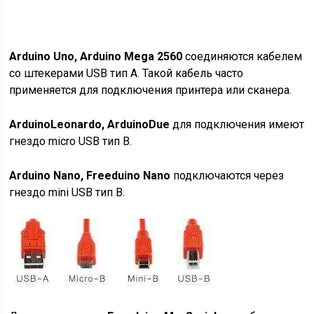
Arduino U
no
, Arduino M
ega
2560
соединяются кабелем
со штекерами USB тип А. Такой кабель часто
применяется для подключения принтера или сканера.
Arduino
Leonardo
,
Arduino
Due
для подключения имеют
гнездо micro USB тип В.
Arduino Nano, Freeduino Nano
подключаются через
гнездо mini USB тип B.