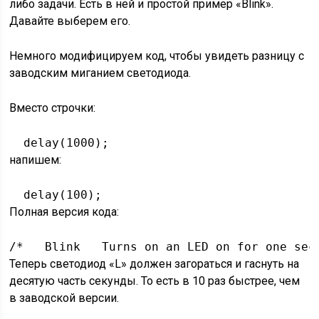
либо задачи. Есть в ней и простой пример «Blink».
Давайте выберем его.
Немного модифицируем код, чтобы увидеть разницу с
заводским миганием светодиода.
Вместо строчки:
  delay
(
1000
)
;
напишем:
  delay
(
100
)
;
Полная версия кода:
/*   Blink   Turns on an LED on for one sec
Теперь светодиод «L» должен загораться и гаснуть на
десятую часть секунды. То есть в 10 раз быстрее, чем
в заводской версии.