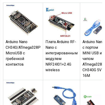
Arduino Nano
Плата Arduino RF-
Arduino Nano
CH340/ATmega328P
Nano с
с портом
MicroUSB с
интегрированным
MINI USB и
гребенкой
модулем
чипом
контактов
NRF24l01+2.4G
ATmega328P
wireless
CH340G 5V
16M