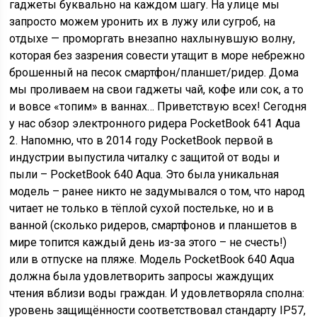
гаджеты буквально на каждом шагу. На улице мы
запросто можем уронить их в лужу или сугроб, на
отдыхе — проморгать внезапно нахлынувшую волну,
которая без зазрения совести утащит в море небрежно
брошенный на песок смартфон/планшет/ридер. Дома
мы проливаем на свои гаджеты чай, кофе или сок, а то
и вовсе «топим» в ваннах…
Приветствую всех! Сегодня
у нас обзор электронного ридера PocketBook 641 Aqua
2. Напомню, что в 2014 году PocketBook первой в
индустрии выпустила читалку с защитой от воды и
пыли – PocketBook 640 Aqua. Это была уникальная
модель – ранее никто не задумывался о том, что народ
читает не только в тёплой сухой постельке, но и в
ванной (сколько ридеров, смартфонов и планшетов в
мире топится каждый день из-за этого – не счесть!)
или в отпуске на пляже. Модель PocketBook 640 Aqua
должна была удовлетворить запросы жаждущих
чтения вблизи воды граждан. И удовлетворяла сполна:
уровень защищённости соответствовал стандарту IP57,