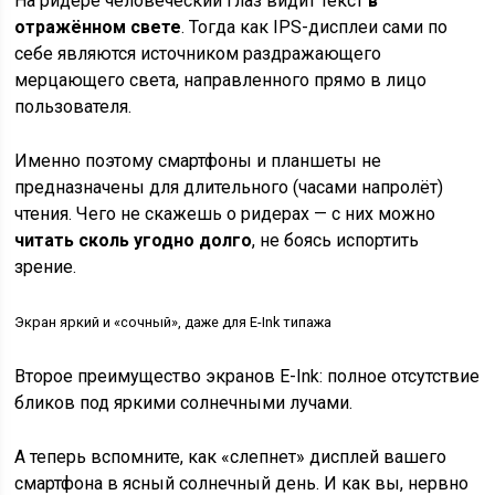
На ридере человеческий глаз видит текст
в
отражённом свете
. Тогда как IPS-дисплеи сами по
себе являются источником раздражающего
мерцающего света, направленного прямо в лицо
пользователя.
Именно поэтому смартфоны и планшеты не
предназначены для длительного (часами напролёт)
чтения. Чего не скажешь о ридерах — с них можно
читать сколь угодно долго
, не боясь испортить
зрение.
Экран яркий и «сочный», даже для E-Ink типажа
Второе преимущество экранов E-Ink:
полное отсутствие
бликов под яркими солнечными лучами
.
А теперь вспомните, как «слепнет» дисплей вашего
смартфона в ясный солнечный день. И как вы, нервно