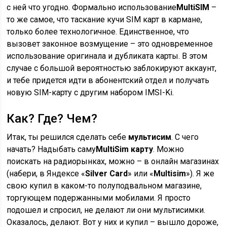
с ней что угодно. Формально использование
MultiSIM
–
то же самое, что таскание кучи SIM карт в кармане,
только более технологичное. Единственное, что
вызовет законное возмущение – это одновременное
использование оригинала и дубликата карты. В этом
случае с большой вероятностью заблокируют аккаунт,
и тебе придется идти в абонентский отдел и получать
новую SIM-карту с другим набором IMSI-Ki.
Как? Где? Чем?
Итак, ты решился сделать себе
мультисим
. С чего
начать? Надыбать саму
MultiSim карту
. Можно
поискать на радиорынках, можно – в онлайн магазинах
(набери, в Яндексе «
Silver Card
» или «
Multisim
»). Я же
свою купил в каком-то полуподвальном магазине,
торгующем подержанными мобилами. Я просто
подошел и спросил, не делают ли они мультисимки.
Оказалось, делают. Вот у них и купил – вышло дороже,