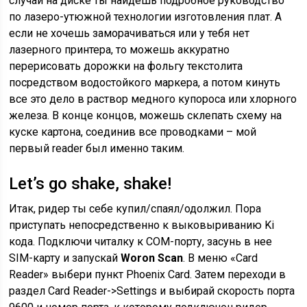
случай на диске ты найдешь подробное руководство
по лазеро-утюжной технологии изготовления плат. А
если не хочешь заморачиваться или у тебя нет
лазерного принтера, то можешь аккуратно
перерисовать дорожки на фольгу текстолита
посредством водостойкого маркера, а потом кинуть
все это дело в раствор медного купороса или хлорного
железа. В конце концов, можешь склепать схему на
куске картона, соединив все проводками – мой
первый reader был именно таким.
Let’s go shake, shake!
Итак, ридер ты себе купил/спаял/одолжил. Пора
приступать непосредственно к выковыриванию Ki
кода. Подключи читалку к СОМ-порту, засунь в нее
SIM-карту и запускай
Woron Scan
. В меню «Card
Reader» выбери пункт Phoenix Card. Затем переходи в
раздел Card Reader->Settings и выбирай скорость порта