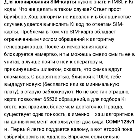
Для
клонирования SIM-карты
нужно знать и IMSI, и Ki
коды. Что же делать в таком случае? Ответ прост –
брутфорс. Хэш алгоритм не идеален и в большинстве
случаев удается вычислить Ki код по ответам SIM-
карты. Проблема в том, что SIM-карта обладает
ограниченным числом обращений к алгоритму
генерации хэша. После их исчерпания карта
блокируется намертво, и ты можешь смело смыть ее в
унитаз, а лучше пойти с ней к оператору и,
прикинувшись шлангом, сказать, что симка вдруг
сломалась. С вероятностью, близкой к 100%, тебе
выдадут новую (бесплатно или за минимальную
плату), а старую заблокируют. Но не все так страшно,
карта позволяет 65536 обращений, а для подбора Ki
этого, как правило, более чем достаточно. Правда,
существует одна тонкость, а именно – хэш алгоритмов
на данный момент используется два вида:
COMP128v1
и . Первый легко поддается взлому, а вот второй пока
забрутфорсить не удалось. Впрочем, если сильно