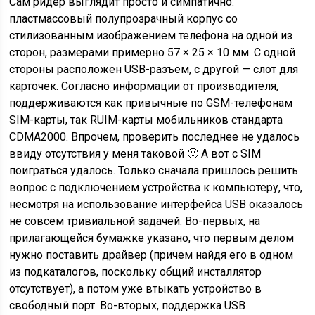
Сам ридер выглядит просто и симпатично:
пластмассовый полупрозрачный корпус со
стилизованным изображением телефона на одной из
сторон, размерами примерно 57 × 25 × 10 мм. С одной
стороны расположен USB-разъем, с другой — слот для
карточек. Согласно информации от производителя,
поддерживаются как привычные по GSM-телефонам
SIM-карты, так RUIM-карты мобильников стандарта
CDMA2000. Впрочем, проверить последнее не удалось
ввиду отсутствия у меня таковой 🙂 А вот с SIM
поиграться удалось. Только сначала пришлось решить
вопрос с подключением устройства к компьютеру, что,
несмотря на использование интерфейса USB оказалось
не совсем тривиальной задачей. Во-первых, на
прилагающейся бумажке указано, что первым делом
нужно поставить драйвер (причем найдя его в одном
из подкаталогов, поскольку общий инсталлятор
отсутствует), а потом уже втыкать устройство в
свободный порт. Во-вторых, поддержка USB