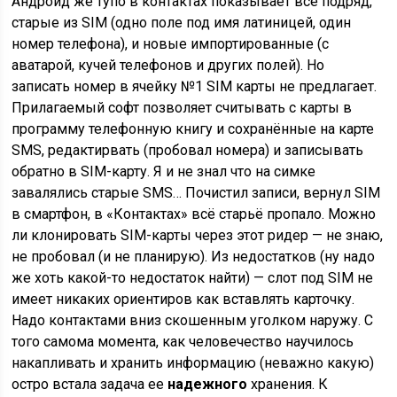
Андроид же тупо в контактах показывает всё подряд,
старые из SIM (одно поле под имя латиницей, один
номер телефона), и новые импортированные (с
аватарой, кучей телефонов и других полей). Но
записать номер в ячейку №1 SIM карты не предлагает.
Прилагаемый софт позволяет считывать с карты в
программу телефонную книгу и сохранённые на карте
SMS, редактирвать (пробовал номера) и записывать
обратно в SIM-карту. Я и не знал что на симке
завалялись старые SMS… Почистил записи, вернул SIM
в смартфон, в «Контактах» всё старьё пропало. Можно
ли клонировать SIM-карты через этот ридер — не знаю,
не пробовал (и не планирую). Из недостатков (ну надо
же хоть какой-то недостаток найти) — слот под SIM не
имеет никаких ориентиров как вставлять карточку.
Надо контактами вниз скошенным уголком наружу. C
того самома момента, как человечество научилось
накапливать и хранить информацию (неважно какую)
остро встала задача ее
надежного
хранения. К