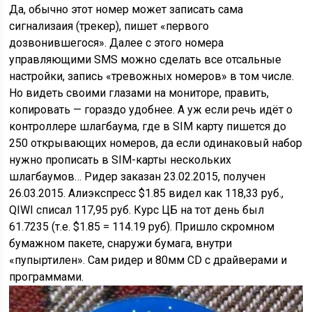
Да, обычно этот номер может записать сама
сигнализаия (трекер), пишет «первого
дозвонившегося». Далее с этого номера
управляющими SMS можно сделать все отсальные
настройки, запись «тревожных номеров» в том числе.
Но видеть своими глазами на мониторе, править,
копировать — гораздо удобнее. А уж если речь идёт о
контроллере шлагбаума, где в SIM карту пишется до
250 открывающих номеров, да если одинаковый набор
нужно прописать в SIM-карты нескольких
шлагбаумов… Ридер заказан 23.02.2015, получен
26.03.2015. Алиэкспресс $1.85 видел как 118,33 руб.,
QIWI списал 117,95 руб. Курс ЦБ на тот день был
61.7235 (т.е. $1.85 = 114.19 руб). Пришло скромном
бумажном пакете, снаружи бумага, внутри
«пупыртилен». Сам ридер и 80мм CD с драйверами и
программами.