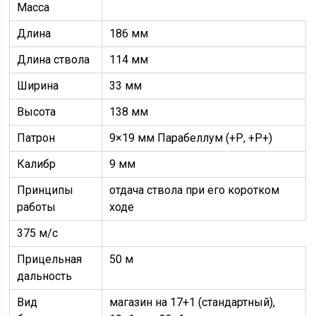
Масса
Длина
186 мм
Длина ствола
114 мм
Ширина
33 мм
Высота
138 мм
Патрон
9×19 мм Парабеллум (+Р, +Р+)
Калибр
9 мм
Принципы
отдача ствола при его коротком
работы
ходе
375 м/с
Прицельная
50 м
дальность
Вид
магазин на 17+1 (стандартный),