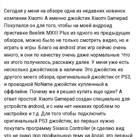
Сегодня у меня на обзоре одна из недавних новинок
компании Xiaomi. А именно джойстик Xiaomi Gamepad.
Покупался он для того, чтобы на моей андроид
приставке Beelink MXIII Plus из одного из предыдущих
обзоров, можно было не только смотреть видео, но и
играть в игры. Благо на android этих игр сейчас очень
много, и они по качеству очень даже нормальные. Что
из этого получилось, расскажу далее. У меня уже есть
несколько джойстиков в наличии. Это джойстик из
другого моего обзора, оригинальный джойстик от PS3,
и проводной NoName джойстик купленный в
оффлайне. Почему же я решил купить еще один? А
ответ простой: Xiaomi Gamepad создан специально для
устройств android, и с ним нет никаких проблем по
настройке и т.д. Для того чтобы подключить
оригинальный PS3 джойстик, во первых нужно
покупать программу Sixaxis Controller (я сделаю вид
что не знаю про профильную тему на 4пда), это первый