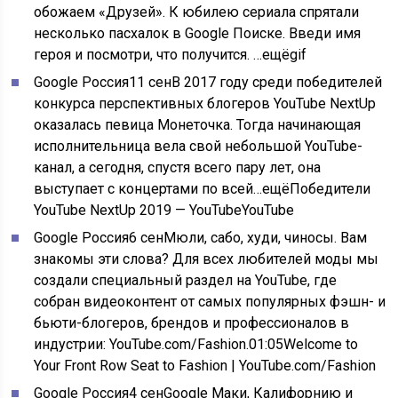
обожаем «Друзей». К юбилею сериала спрятали
несколько пасхалок в Google Поиске. Введи имя
героя и посмотри, что получится. …ещё
gif
Google Россия
11 сен
В 2017 году среди победителей
конкурса перспективных блогеров YouTube NextUp
оказалась певица Монеточка. Тогда начинающая
исполнительница вела свой небольшой YouTube-
канал, а сегодня, спустя всего пару лет, она
выступает с концертами по всей…ещё
Победители
YouTube NextUp 2019 — YouTubeYouTube
Google Россия
6 сен
Мюли, сабо, худи, чиносы. Вам
знакомы эти слова? Для всех любителей моды мы
создали специальный раздел на YouTube, где
собран видеоконтент от самых популярных фэшн- и
бьюти-блогеров, брендов и профессионалов в
индустрии:
YouTube.com/Fashion
.
01:05Welcome to
Your Front Row Seat to Fashion | YouTube.com/Fashion
Google Россия
4 сен
Google Маки, Калифорнию и