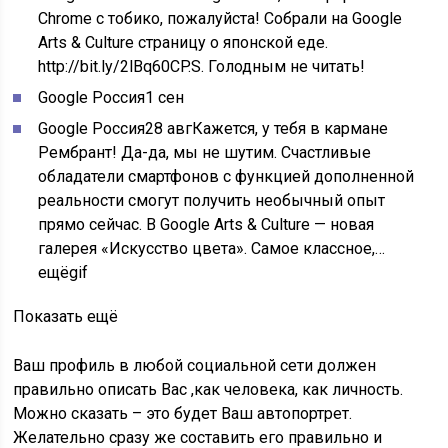
Сhrome c тобико, пожалуйста! Собрали на Google
Arts & Culture страницу о японской еде.
http://bit.ly/2lBq60C
P.S. Голодным не читать!
Google Россия
1 сен
Google Россия
28 авг
Кажется, у тебя в кармане
Рембрант! Да-да, мы не шутим. Счастливые
обладатели смартфонов с функцией дополненной
реальности смогут получить необычный опыт
прямо сейчас. В Google Arts & Culture — новая
галерея «Искусство цвета». Самое классное,…
ещё
gif
Показать ещё
Ваш профиль в любой социальной сети должен
правильно описать Вас ,как человека, как личность.
Можно сказать – это будет Ваш автопортрет.
Желательно сразу же составить его правильно и