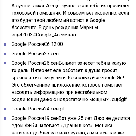
А лучше стихи. А еще лучше, если тебе их прочитает
голосовой помощник. И совсем великолепно, если
это будет твой любимый артист в Google
Ассистенте. В день рождения Марины…
ещё
01:03#Google_Ассистент
Google Россия
Сб 12:00
Google Россия
27 сен
Google Россия
26 сен
Бывает занесёт тебя в какую-
то даль. Интернет еле работает, а душа просит
срочно что-то загуглить. Воспользуйся Google Go!
Это облегченное приложение, которое помогает
находить информацию при нестабильном
соединении даже с недостаточно мощных…ещё
gif
Google Россия
24 сенgif
Google Россия
19 сен
Вот уже 25 лет Джо не делится
едой, Фиби напевает «Драный кот», Моника
натирает до блеска свою кухню, а мы все так же