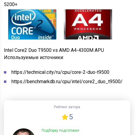
5200+
Intel Core2 Duo T9500
vs
AMD A4-4300M APU
Используемые источники:
https://technical.city/ru/cpu/core-2-duo-t9500
https://benchmarkdb.ru/cpu/intel/core2_duo_t9500/
Рейтинг автора
5
Подборку подготовил