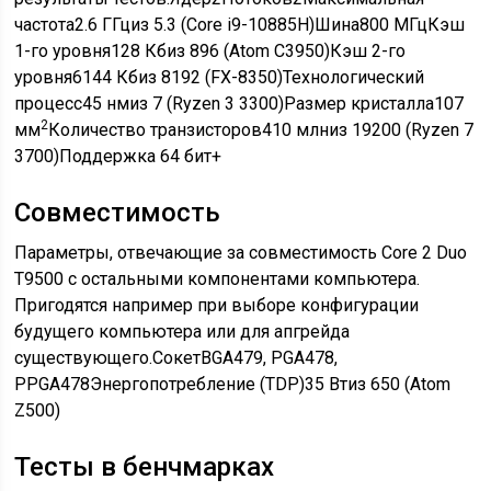
частота2.6 ГГциз 5.3 (Core i9-10885H)Шина800 МГцКэш
1-го уровня128 Кбиз 896 (Atom C3950)Кэш 2-го
уровня6144 Кбиз 8192 (FX-8350)Технологический
процесс45 нмиз 7 (Ryzen 3 3300)Размер кристалла107
2
мм
Количество транзисторов410 млниз 19200 (Ryzen 7
3700)Поддержка 64 бит+
Совместимость
Параметры, отвечающие за совместимость Core 2 Duo
T9500 с остальными компонентами компьютера.
Пригодятся например при выборе конфигурации
будущего компьютера или для апгрейда
существующего.СокетBGA479, PGA478,
PPGA478Энергопотребление (TDP)35 Втиз 650 (Atom
Z500)
Тесты в бенчмарках