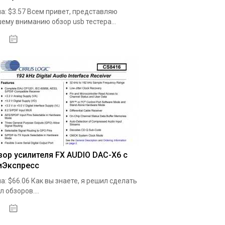
а: $3.57 Всем привет, представляю
ему вниманию обзор usb тестера...
19.05.2020
зор усилителя FX AUDIO DAC-X6 с
иЭкспресс
а: $66.06 Как вы знаете, я решил сделать
л обзоров....
19.05.2020