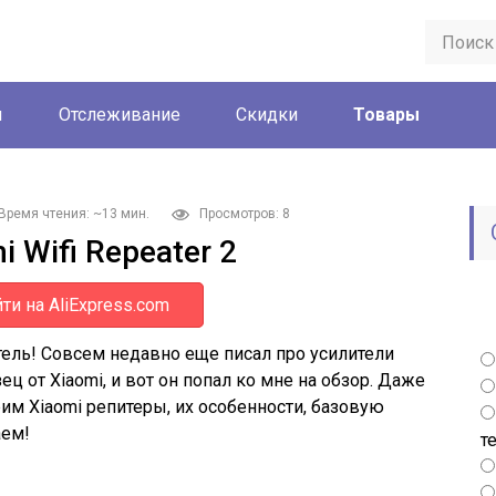
ы
Отслеживание
Скидки
Товары
Время чтения: ~13 мин.
Просмотров: 8
 Wifi Repeater 2
ти на AliExpress.com
ель! Совсем недавно еще писал про усилители
ц от Xiaomi, и вот он попал ко мне на обзор. Даже
трим Xiaomi репитеры, их особенности, базовую
аем!
т