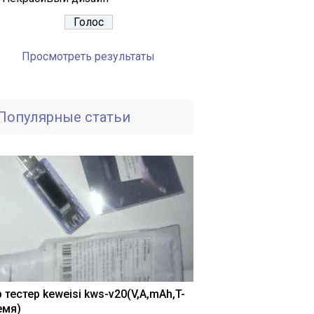
Просмотреть результаты
Популярные статьи
 тестер keweisi kws-v20(V,A,mAh,T-
емя)