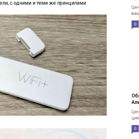
ли, с одними и теми же принципами.
Цен
ваш
0
Об
Ал
Цен
цик
0