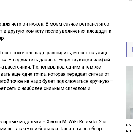
е для чего он нужен. В моем случае ретранслятор
ет в другую комнату после увеличения площади, и
р.
Может тоже площадь расширить, может на улице
ойства – подхватить данные существующей вайфай
на расстоянии. Т.е. теперь под одним и тем же
ать еще одна точка, которая передает сигнал от
к этой точке не надо будет подключаться вручную –
ет сеть с наиболее сильным сигналом и
ярные модельки – Xiaomi Mi WiFi Repeater 2 и
usb
ими не такая уж и большая. Так что весь обзор
вр