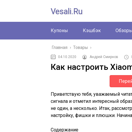
Vesali.ru
Купоны
Кэшбэк
Обзор
Главная
›
Товары
›
04.10.2020
Андрей Смирнов
Как настроить Xiaomi
Перей
Приветствую тебя, уважаемый читат
сигнала и отметил интересный образе
не один, а несколько. Итак, рассмо
настройку, фишки и плюшки. Начин
Содержание