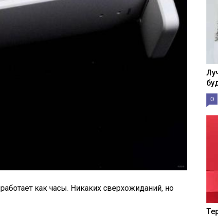
Лу
бу
0
 работает как часы. Никаких сверхожиданий, но
Те