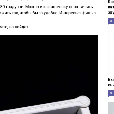
Ка
80 градусов. Можно и как антеннку пошевелить,
ав
зв
ожить так, чтобы было удобно. Интересная фишка.
0
ато, но пойдет.
Вы
сн
0