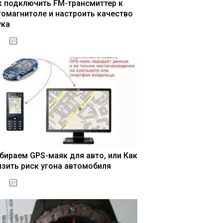
к подключить FM-трансмиттер к
томагнитоле и настроить качество
ука
04.01.2021
бираем GPS-маяк для авто, или Как
изить риск угона автомобиля
04.01.2021