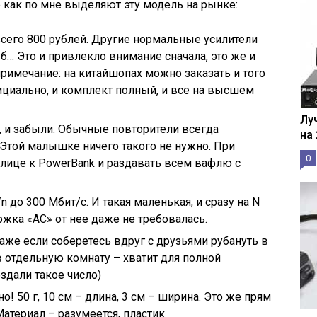
 как по мне выделяют эту модель на рынке:
 всего 800 рублей. Другие нормальные усилители
б… Это и привлекло внимание сначала, это же и
примечание: на китайшопах можно заказать и того
циально, и комплект полный, и все на высшем
Лу
о, и забыли. Обычные повторители всегда
на
Этой малышке ничего такого не нужно. При
0
лице к PowerBank и раздавать всем вафлю с
 до 300 Мбит/с. И такая маленькая, и сразу на N
ржка «AC» от нее даже не требовалась.
аже если соберетесь вдруг с друзьями рубануть в
в отдельную комнату – хватит для полной
здали такое число)
! 50 г, 10 см – длина, 3 см – ширина. Это же прям
атериал – разумеется, пластик.