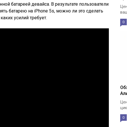
нной батареей девайса. В результате пользователи
Цен
нять батарею на iPhone 5s, можно ли это сделать
ваш
 каких усилий требует.
0
Об
Ал
Цен
цик
0