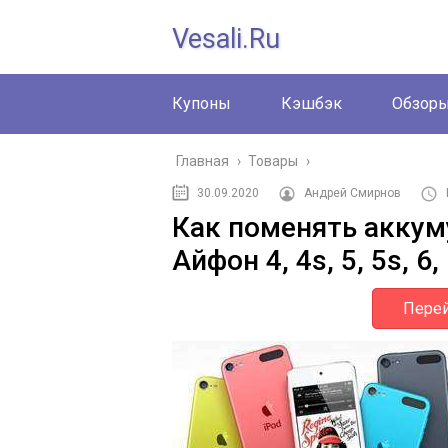
Vesali.ru
Купоны
Кэшбэк
Обзор
Главная
›
Товары
›
30.09.2020
Андрей Смирнов
Как поменять аккум
Айфон 4, 4s, 5, 5s, 6,
Перей