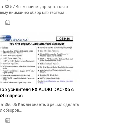
а: $3.57 Всем привет, представляю
ему вниманию обзор usb тестера...
19.05.2020
зор усилителя FX AUDIO DAC-X6 с
иЭкспресс
а: $66.06 Как вы знаете, я решил сделать
л обзоров....
19.05.2020