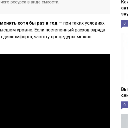
Ка
чего ресурса в виде емкости.
ав
зв
менять хотя бы раз в год
— при таких условиях
0
высшем уровне. Если постепенный расход заряда
о дискомфорта, частоту процедуры можно
Вы
сн
0