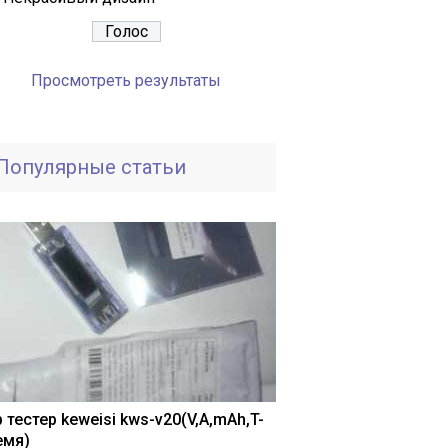
Просмотреть результаты
Популярные статьи
 тестер keweisi kws-v20(V,A,mAh,T-
емя)