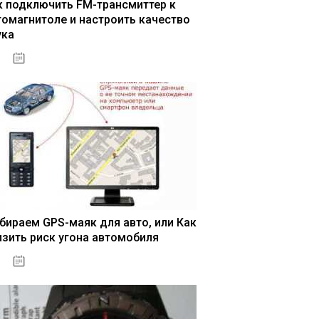
к подключить FM-трансмиттер к
томагнитоле и настроить качество
ука
04.01.2021
бираем GPS-маяк для авто, или Как
изить риск угона автомобиля
04.01.2021