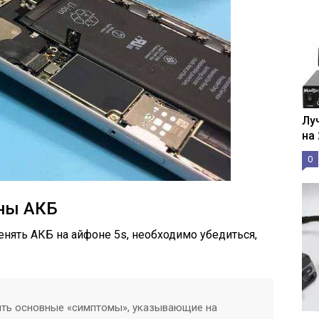
Лу
на
0
ны АКБ
енять АКБ на айфоне 5s, необходимо убедиться,
ить основные «симптомы», указывающие на