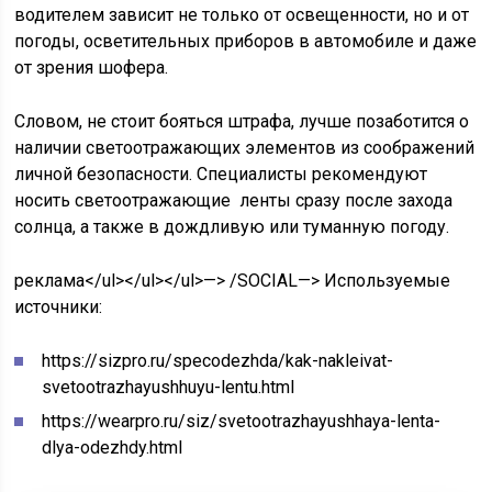
водителем зависит не только от освещенности, но и от
погоды, осветительных приборов в автомобиле и даже
от зрения шофера.
Словом, не стоит бояться штрафа, лучше позаботится о
наличии светоотражающих элементов из соображений
личной безопасности. Специалисты рекомендуют
носить светоотражающие ленты сразу после захода
солнца, а также в дождливую или туманную погоду.
реклама</ul></ul></ul>—> /SOCIAL—>
Используемые
источники:
https://sizpro.ru/specodezhda/kak-nakleivat-
svetootrazhayushhuyu-lentu.html
https://wearpro.ru/siz/svetootrazhayushhaya-lenta-
dlya-odezhdy.html