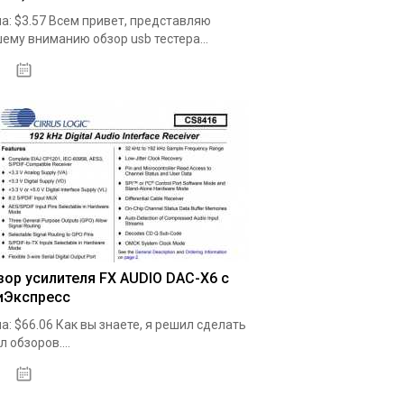
а: $3.57 Всем привет, представляю
ему вниманию обзор usb тестера...
19.05.2020
зор усилителя FX AUDIO DAC-X6 с
иЭкспресс
а: $66.06 Как вы знаете, я решил сделать
л обзоров....
19.05.2020