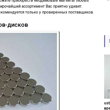
 сможете приобрести неодимовые магниты любых
ирочайший ассортимент Вас приятно удивят.
екомендуется только у проверенных поставщиков.
ов-дисков
usb
вр