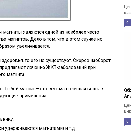
Цен
ваш
0
ки магниты являются одной из наиболее часто
 магнитов. Дело в том, что в этом случае их
разом увеличивается.
 здоровья, то его не существует. Скорее наоборот.
е предлагают лечение ЖКТ-заболеваний при
го магнита.
ю. Любой магнит – это весьма полезная вещь в
Об
едующие применения:
Ал
Цен
цик
ьнику;
0
и удерживаются магнитами) и т.д.