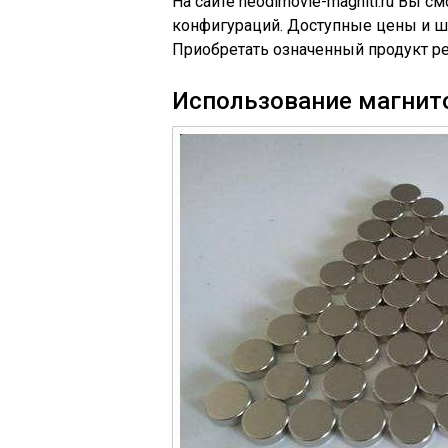
На сайте neodimovie-magniti.ru Вы
конфигураций. Доступные цены и ш
Приобретать означенный продукт р
Использование магнит