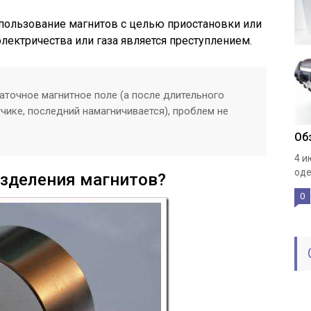
использование магнитов с целью приостановки или
лектричества или газа является преступлением.
аточное магнитное поле (а после длительного
чике, последний намагничивается), проблем не
Об
4 и
оде
азделения магнитов?
0