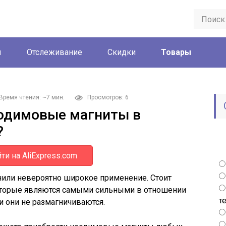
ы
Отслеживание
Скидки
Товары
Время чтения: ~7 мин.
Просмотров: 6
еодимовые магниты в
?
ти на AliExpress.com
или невероятно широкое применение. Стоит
 которые являются самыми сильными в отношении
т
и они не размагничиваются.