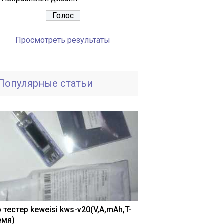
Просмотреть результаты
Популярные статьи
 тестер keweisi kws-v20(V,A,mAh,T-
емя)