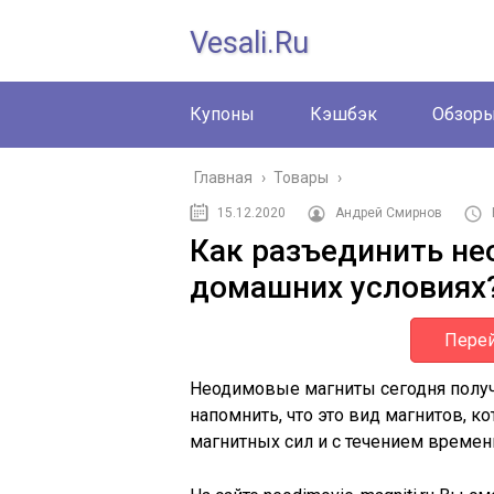
Vesali.ru
Купоны
Кэшбэк
Обзор
Главная
›
Товары
›
15.12.2020
Андрей Смирнов
Как разъединить н
домашних условиях
Перей
Неодимовые магниты сегодня получ
напомнить, что это вид магнитов,
магнитных сил и с течением времен