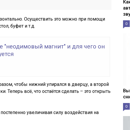
Ка
ав
зв
зонтально. Осуществить это можно при помощи
0
ол, буфет и т.д.
е "неодимовый магнит" и для чего он
уется
азом, чтобы нижний упирался в дверцу, а второй
Вы
и. Теперь всё, что остаётся сделать – это открыть
сн
0
 постепенно увеличивая силу воздействия на