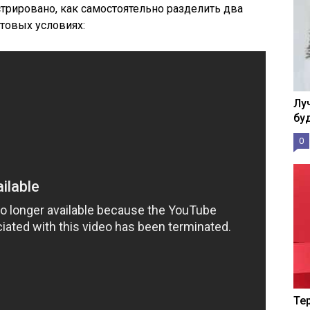
трировано, как самостоятельно разделить два
товых условиях:
Лу
бу
0
Те