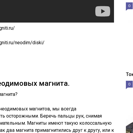
0
iti.ru/
niti.ru/neodim/diski/
То
еодимовых магнита.
0
магнита?
 неодимовых магнитов, мы всегда
ть осторожными. Беречь пальцы рук, снимая
имательным. Магниты имеют такую колоссальную
ак два магнита примагнитились друг к другу, или к