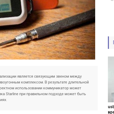
нализации является связующим звеном между
воугонным комплексом. В результате длительной
рректном использовании коммуникатор может
лка Starline при правильном подходе может быть
иях.
usb
вр