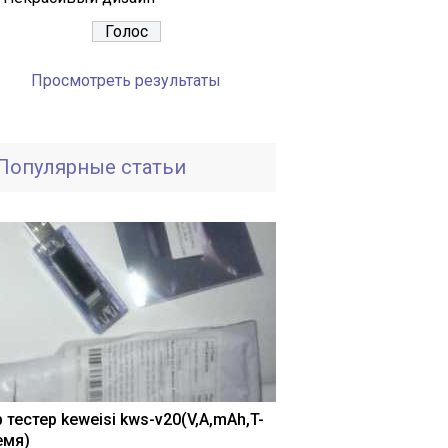
Просмотреть результаты
Популярные статьи
 тестер keweisi kws-v20(V,A,mAh,T-
емя)