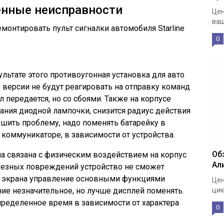
енные неисправности
Цен
ваш
монтировать пульт сигналки автомобиля Starline
0
ультате этого противоугонная установка для авто
е версии не будут реагировать на отправку команд
л передается, но со сбоями. Также на корпусе
ания диодной лампочки, снизится радиус действия
ешить проблему, надо поменять батарейку в
коммуникаторе, в зависимости от устройства.
Об
 связана с физическим воздействием на корпус
Ал
ьезных повреждений устройство не сможет
е экрана управление основными функциями
Цен
ие незначительное, но лучше дисплей поменять.
цик
пределенное время в зависимости от характера
0