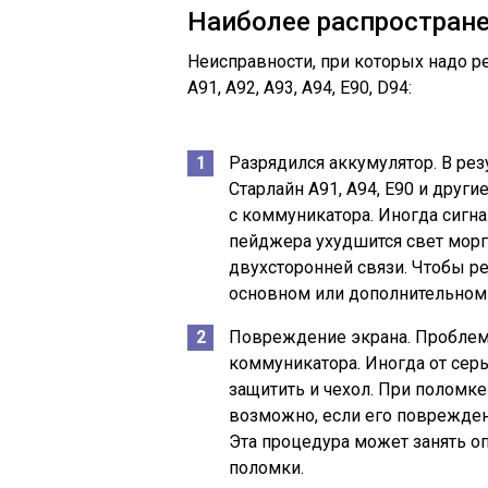
Наиболее распростран
Неисправности, при которых надо ре
A91, A92, A93, A94, E90, D94:
Разрядился аккумулятор. В рез
Старлайн А91, А94, Е90 и други
с коммуникатора. Иногда сигна
пейджера ухудшится свет морг
двухсторонней связи. Чтобы р
основном или дополнительном 
Повреждение экрана. Проблема
коммуникатора. Иногда от сер
защитить и чехол. При поломк
возможно, если его поврежден
Эта процедура может занять о
поломки.