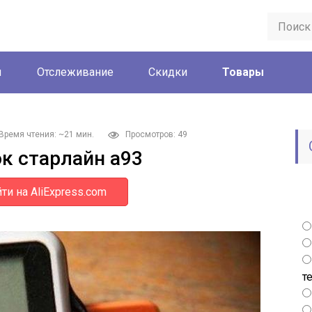
ы
Отслеживание
Скидки
Товары
Время чтения: ~21 мин.
Просмотров: 49
ок старлайн а93
ти на AliExpress.com
т