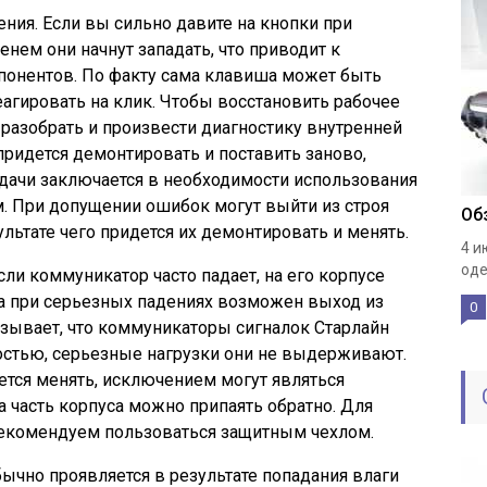
ния. Если вы сильно давите на кнопки при
енем они начнут западать, что приводит к
онентов. По факту сама клавиша может быть
реагировать на клик. Чтобы восстановить рабочее
о разобрать и произвести диагностику внутренней
придется демонтировать и поставить заново,
дачи заключается в необходимости использования
. При допущении ошибок могут выйти из строя
Об
льтате чего придется их демонтировать и менять.
4 и
оде
сли коммуникатор часто падает, на его корпусе
 а при серьезных падениях возможен выход из
0
азывает, что коммуникаторы сигналок Старлайн
остью, серьезные нагрузки они не выдерживают.
тся менять, исключением могут являться
 часть корпуса можно припаять обратно. Для
екомендуем пользоваться защитным чехлом.
ычно проявляется в результате попадания влаги