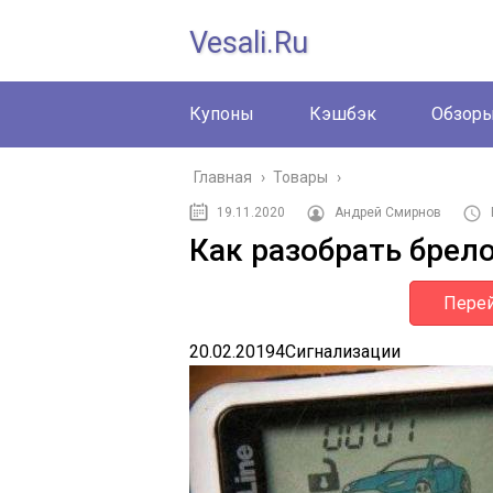
Vesali.ru
Купоны
Кэшбэк
Обзор
Главная
›
Товары
›
19.11.2020
Андрей Смирнов
Как разобрать брел
Перей
20.02.2019
4
Сигнализации