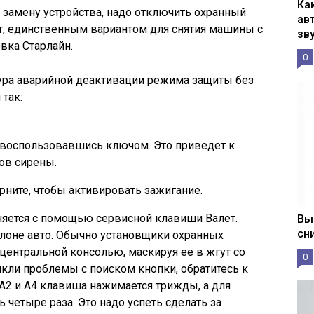
Ка
замену устройства, надо отключить охранный
ав
т, единственным вариантом для снятия машины с
зв
вка Старлайн.
0
дура аварийной деактивации режима защиты без
так:
 воспользовавшись ключом. Это приведет к
ов сирены.
рните, чтобы активировать зажигание.
яется с помощью сервисной клавиши Валет.
Вы
сн
алоне авто. Обычно установщики охранных
центральной консолью, маскируя ее в жгут со
0
икли проблемы с поиском кнопки, обратитесь к
 А2 и А4 клавиша нажимается трижды, а для
 четыре раза. Это надо успеть сделать за