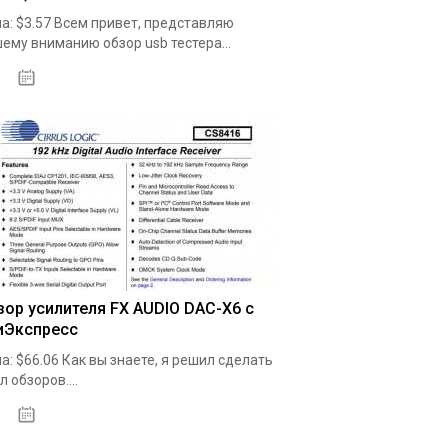
а: $3.57 Всем привет, представляю
ему вниманию обзор usb тестера...
19.05.2020
зор усилителя FX AUDIO DAC-X6 с
иЭкспресс
а: $66.06 Как вы знаете, я решил сделать
л обзоров....
19.05.2020