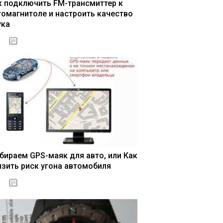
к подключить FM-трансмиттер к
томагнитоле и настроить качество
ука
04.01.2021
бираем GPS-маяк для авто, или Как
изить риск угона автомобиля
04.01.2021