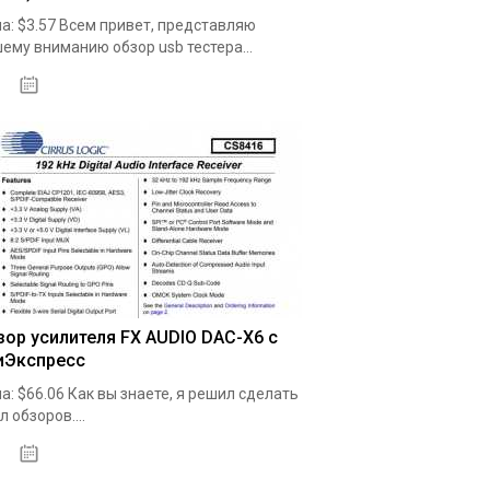
а: $3.57 Всем привет, представляю
ему вниманию обзор usb тестера...
19.05.2020
зор усилителя FX AUDIO DAC-X6 с
иЭкспресс
а: $66.06 Как вы знаете, я решил сделать
л обзоров....
19.05.2020