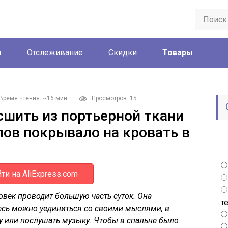
ы
Отслеживание
Скидки
Товары
Время чтения: ~16 мин.
Просмотров: 15
сшить из портьерной ткани
лов покрывало на кровать в
ти на AliExpress.com
овек проводит большую часть суток. Она
т
десь можно уединиться со своими мыслями, в
у или послушать музыку. Чтобы в спальне было