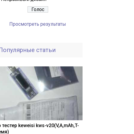
Просмотреть результаты
Популярные статьи
 тестер keweisi kws-v20(V,A,mAh,T-
емя)