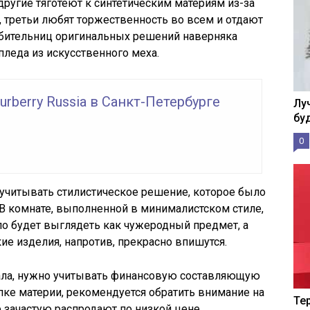
другие тяготеют к синтетическим материям из-за
, третьи любят торжественность во всем и отдают
юбительниц оригинальных решений наверняка
леда из искусственного меха.
rberry Russia в Санкт-Петербурге
Лу
бу
0
учитывать стилистическое решение, которое было
 В комнате, выполненной в минималистском стиле,
о будет выглядеть как чужеродный предмет, а
ие изделия, напротив, прекрасно впишутся.
ала, нужно учитывать финансовую составляющую
пке материи, рекомендуется обратить внимание на
Те
 зачастую распродают по низкой цене.