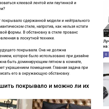
зоваться клеевой лентой или паутинкой и
ом?
т покрывало сдержанной модели и нейтрального
мантическом стиле, напротив, как нельзя кстати
вой формы. В обстановку в стиле прованс
вленная в лоскутной технике.
Лу
на
будущего покрывала. Она не должна
0
нием, которое было использовано при дизайне
олжна быть доминирующим пятном в комнате,
нет украшением помещения. Главная задача при
исать его в окружающую обстановку.
 шить покрывало и можно ли их