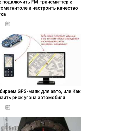
к подключить FM-трансмиттер к
томагнитоле и настроить качество
ука
04.01.2021
бираем GPS-маяк для авто, или Как
изить риск угона автомобиля
04.01.2021