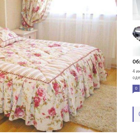
Об
4 и
оде
0