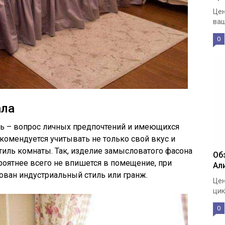
Цен
ваш
0
ала
ь – вопрос личных предпочтений и имеющихся
комендуется учитывать не только свой вкус и
стиль комнаты. Так, изделие замысловатого фасона
Об
оятнее всего не впишется в помещение, при
Ал
ован индустриальный стиль или гранж.
Цен
цик
0