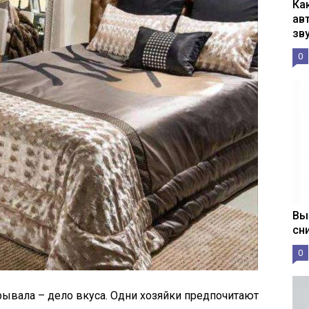
Ка
ав
зв
0
Вы
сн
0
рывала – дело вкуса. Одни хозяйки предпочитают