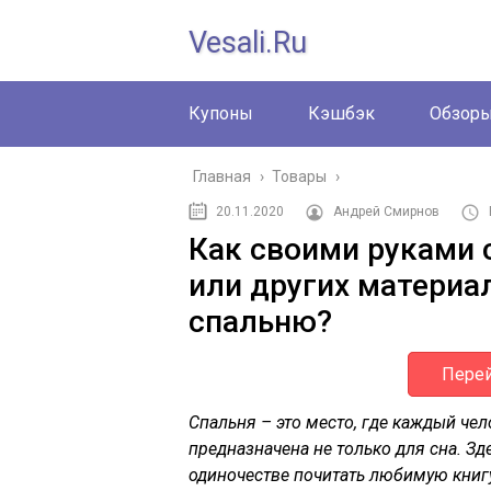
Vesali.ru
Купоны
Кэшбэк
Обзор
Главная
›
Товары
›
20.11.2020
Андрей Смирнов
Как своими руками 
или других материа
спальню?
Перей
Спальня – это место, где каждый чел
предназначена не только для сна. З
одиночестве почитать любимую книг