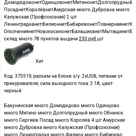
Домодедово
нет
Одинцово
нет
Митино
нет
Долгопрудный
н
Посад
нет
Королёв
нет
Амурская
много
Дубровка
много
Калужская (Профсоюзная)
2 шт
Ленинградка
нет
Филион
нет
Бибирево
нет
Планерная
нет
Кр
Ополчения
нет
Новокосино
нет
Балашиха
нет
Мытищи
нет
Бр
склад
много
78 пунктов выдачи
230
руб.
шт.
Хит
Код: 373519; разъем на блоке з/у: 2xUSB; питание от
прикуривателя; сила выходного тока: 2.1A; цвет:
черный
Бакунинская
много
Домодедово
много
Одинцово
много
Митино
много
Долгопрудный
много
Обнинск
много
Сергиев Посад
много
Королёв
4 шт
Амурская
много
Дубровка
много
Калужская (Профсоюзная)
много
Ленинградка
много
Филион
много
Бибирево