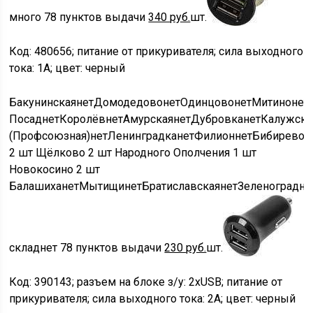
много
78 пунктов выдачи
340
руб.
шт.
Код: 480656; питание от прикуривателя; сила выходного
тока: 1A; цвет: черный
Бакунинская
нет
Домодедово
нет
Одинцово
нет
Митино
нет
Посад
нет
Королёв
нет
Амурская
нет
Дубровка
нет
Калужска
(Профсоюзная)
нет
Ленинградка
нет
Филион
нет
Бибирево
н
2 шт
Щёлково
2 шт
Народного Ополчения
1 шт
Новокосино
2 шт
Балашиха
нет
Мытищи
нет
Братиславская
нет
Зеленоград
не
склад
нет
78 пунктов выдачи
230
руб.
шт.
Код: 390143; разъем на блоке з/у: 2xUSB; питание от
прикуривателя; сила выходного тока: 2A; цвет: черный