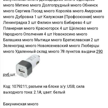
много
Митино
много
Долгопрудный
много
Обнинск
много
Сергиев Посад
много
Королёв
много
Амурская
много
Дубровка
1 шт
Калужская (Профсоюзная)
много
Ленинградка
3 шт
Филион
много
Бибирево
4 шт
Планерная
много
Красногорск
4 шт
Щёлково
много
Народного Ополчения
4 шт
Новокосино
много
Балашиха
много
Мытищи
много
Братиславская
2 шт
Зеленоград
много
Новоясеневский
много
Люберцы
много
Удаленный склад
много
78 пунктов выдачи
290
руб.
шт.
Код: 1079211; разъем на блоке з/у: USB; сила
выходного тока: 2.1A; цвет: белый
Бакунинская
много