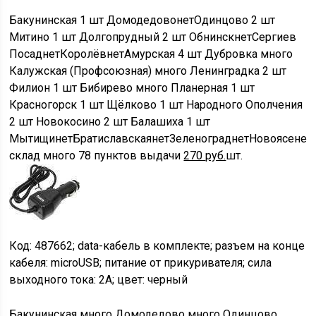
Бакунинская
1 шт
Домодедово
нет
Одинцово
2 шт
Митино
1 шт
Долгопрудный
2 шт
Обнинск
нет
Сергиев
Посад
нет
Королёв
нет
Амурская
4 шт
Дубровка
много
Калужская (Профсоюзная)
много
Ленинградка
2 шт
Филион
1 шт
Бибирево
много
Планерная
1 шт
Красногорск
1 шт
Щёлково
1 шт
Народного Ополчения
2 шт
Новокосино
2 шт
Балашиха
1 шт
Мытищи
нет
Братиславская
нет
Зеленоград
нет
Новоясенев
склад
много
78 пунктов выдачи
270
руб.
шт.
Код: 487662; data-кабель в комплекте; разъем на конце
кабеля: microUSB; питание от прикуривателя; сила
выходного тока: 2A; цвет: черный
Бакунинская
много
Домодедово
много
Одинцово