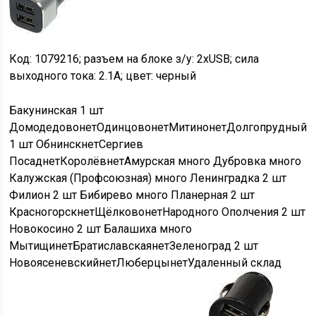
Код: 1079216; разъем на блоке з/у: 2xUSB; сила
выходного тока: 2.1A; цвет: черный
Бакунинская
1 шт
Домодедово
нет
Одинцово
нет
Митино
нет
Долгопрудный
1 шт
Обнинск
нет
Сергиев
Посад
нет
Королёв
нет
Амурская
много
Дубровка
много
Калужская (Профсоюзная)
много
Ленинградка
2 шт
Филион
2 шт
Бибирево
много
Планерная
2 шт
Красногорск
нет
Щёлково
нет
Народного Ополчения
2 шт
Новокосино
2 шт
Балашиха
много
Мытищи
нет
Братиславская
нет
Зеленоград
2 шт
Новоясеневский
нет
Люберцы
нет
Удаленный склад