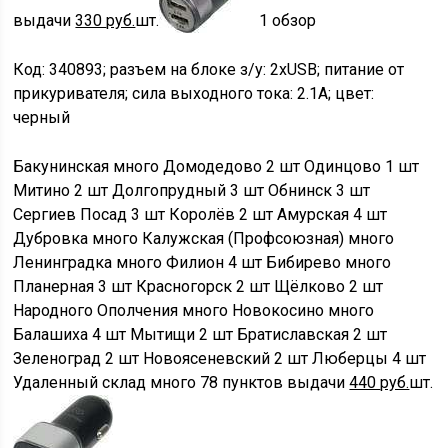
выдачи
330
руб.
шт.
1 обзор
Код: 340893; разъем на блоке з/у: 2xUSB; питание от
прикуривателя; сила выходного тока: 2.1A; цвет:
черный
Бакунинская
много
Домодедово
2 шт
Одинцово
1 шт
Митино
2 шт
Долгопрудный
3 шт
Обнинск
3 шт
Сергиев Посад
3 шт
Королёв
2 шт
Амурская
4 шт
Дубровка
много
Калужская (Профсоюзная)
много
Ленинградка
много
Филион
4 шт
Бибирево
много
Планерная
3 шт
Красногорск
2 шт
Щёлково
2 шт
Народного Ополчения
много
Новокосино
много
Балашиха
4 шт
Мытищи
2 шт
Братиславская
2 шт
Зеленоград
2 шт
Новоясеневский
2 шт
Люберцы
4 шт
Удаленный склад
много
78 пунктов выдачи
440
руб.
шт.