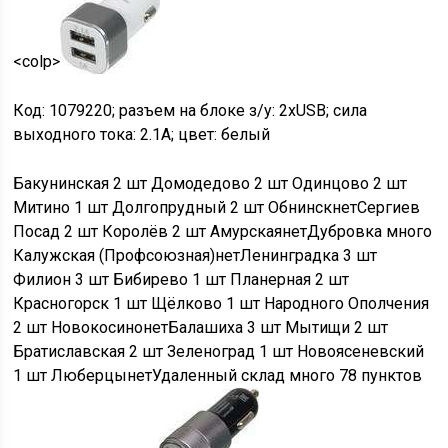
<colp>
Код: 1079220; разъем на блоке з/у: 2xUSB; сила
выходного тока: 2.1A; цвет: белый
Бакунинская
2 шт
Домодедово
2 шт
Одинцово
2 шт
Митино
1 шт
Долгопрудный
2 шт
Обнинск
нет
Сергиев
Посад
2 шт
Королёв
2 шт
Амурская
нет
Дубровка
много
Калужская (Профсоюзная)
нет
Ленинградка
3 шт
Филион
3 шт
Бибирево
1 шт
Планерная
2 шт
Красногорск
1 шт
Щёлково
1 шт
Народного Ополчения
2 шт
Новокосино
нет
Балашиха
3 шт
Мытищи
2 шт
Братиславская
2 шт
Зеленоград
1 шт
Новоясеневский
1 шт
Люберцы
нет
Удаленный склад
много
78 пунктов