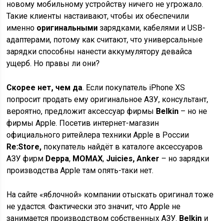
новому мобильному устройству ничего не угрожало.
Такие клиенты настаивают, чтобы их обеспечили
именно
оригинальными
зарядками, кабелями и USB-
адаптерами, потому как считают, что универсальные
зарядки способны нанести аккумулятору девайса
ущерб. Но правы ли они?
Скорее нет, чем да
. Если покупатель iPhone XS
попросит продать ему оригинальное АЗУ, консультант,
вероятно, предложит аксессуар фирмы
Belkin
– но не
фирмы Apple. Посетив интернет-магазин
официального ритейлера техники Apple в России
Re:Store,
покупатель найдёт в каталоге аксессуаров
АЗУ фирм
Deppa
,
MOMAX
,
Juicies, Anker
– но зарядки
производства Apple там опять-таки нет.
На сайте «яблочной» компании отыскать оригинал тоже
не удастся. Фактически это значит, что Apple не
занимается производством собственных АЗУ.
Belkin
и