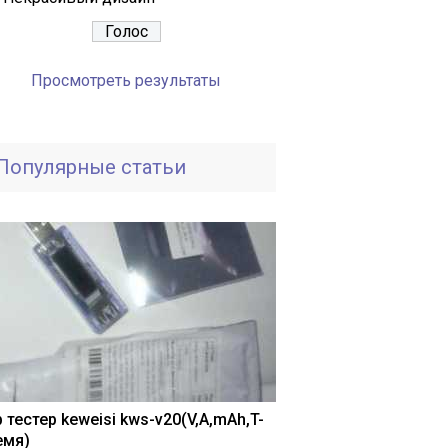
Просмотреть результаты
Популярные статьи
 тестер keweisi kws-v20(V,A,mAh,T-
емя)