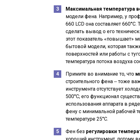
Максимальная температура в
модели фена. Например, у про
660 LCD она составляет 660°C.
сделать вывод о его техническ
этот показатель «повышает» м
бытовой модели, которая такж
поверхностей или работы с ту
температура потока воздуха сос
Примите во внимание то, что
м
строительного фена ‒ тоже важ
инструмента отсутствует холод
500°C; его функционал сущест
использования аппарата в ряде 
фену с минимальной рабочей т
температуре 25°C.
Фен без
регулировки температ
хороший инструмент, потому в