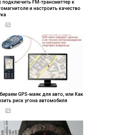
к подключить FM-трансмиттер к
томагнитоле и настроить качество
ука
04.01.2021
бираем GPS-маяк для авто, или Как
изить риск угона автомобиля
04.01.2021