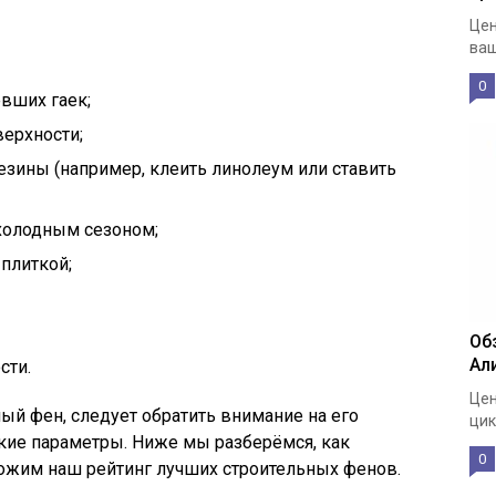
Цен
ваш
0
вших гаек;
ерхности;
езины (например, клеить линолеум или ставить
 холодным сезоном;
плиткой;
Об
Ал
сти.
Цен
й фен, следует обратить внимание на его
цик
кие параметры. Ниже мы разберёмся, как
0
ожим наш рейтинг лучших строительных фенов.