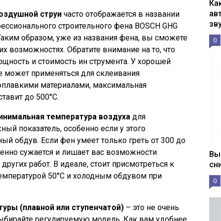
Ка
ав
оздушной струи
часто отображается в названии
зв
фессионального строительного фена BOSCH GHG
 Таким образом, уже из названия фена, вы сможете
0
их возможностях. Обратите внимание на то, что
ощность и стоимость ин струмента. У хорошей
е может применяться для склеивания
гоплавкими материалами, максимальная
тавит до 500°C.
инимальная температура воздуха
для
ный показатель, особенно если у этого
ный обдув. Если фен умеет только греть от 300 до
венно сужается и лишает вас возможности
Вы
других работ. В идеале, стоит присмотреться к
сн
емпературой 50°C и холодным обдувом при
0
уры (плавной или ступенчатой)
– это не очень
ыбирайте регулируемую модель. Как вам удобнее