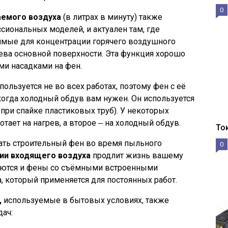
0
аемого воздуха
(в литрах в минуту) также
сиональных моделей, и актуален там, где
имые для концентрации горячего воздушного
рева основной поверхности. Эта функция хорошо
ми насадками на фен.
пользуется не во всех работах, поэтому фен с её
когда холодный обдув вам нужен. Он используется
 при спайке пластиковых труб). У некоторых
отает на нагрев, а второе ‒ на холодный обдув.
То
ать строительный фен во время пыльного
0
ии входящего воздуха
продлит жизнь вашему
чаются и фены со съёмными встроенными
, который применяется для постоянных работ.
,
используемые в бытовых условиях, также
дач: