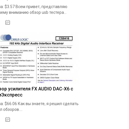
а: $3.57 Всем привет, представляю
ему вниманию обзор usb тестера...
19.05.2020
зор усилителя FX AUDIO DAC-X6 с
иЭкспресс
а: $66.06 Как вы знаете, я решил сделать
л обзоров....
19.05.2020