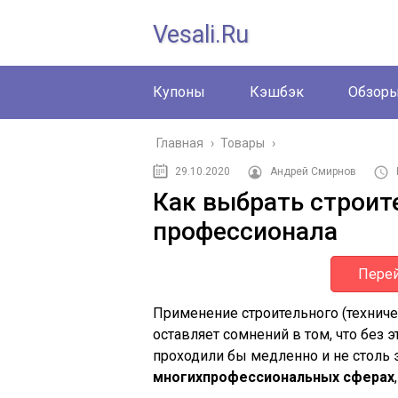
Vesali.ru
Купоны
Кэшбэк
Обзор
Главная
›
Товары
›
29.10.2020
Андрей Смирнов
Как выбрать строит
профессионала
Перей
Применение строительного (техниче
оставляет сомнений в том, что без 
проходили бы медленно и не столь
многих
профессиональных сферах