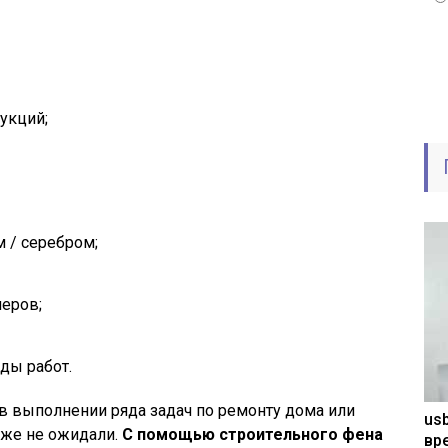
укций;
м / серебром;
меров;
иды работ.
 выполнении ряда задач по ремонту дома или
usb
даже не ожидали.
С помощью строительного фена
вр