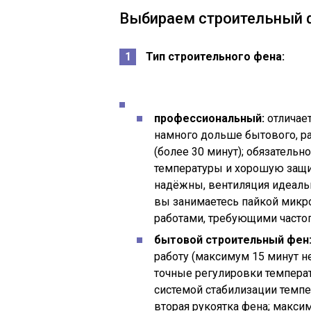
Выбираем строительный 
Тип строительного фена:
профессиональный:
отличае
намного дольше бытового, р
(более 30 минут); обязатель
температуры и хорошую защит
надёжны, вентиляция идеаль
вы занимаетесь пайкой микр
работами, требующими частог
бытовой строительный фен
работу (максимум 15 минут н
точные регулировки температ
системой стабилизации темпе
вторая рукоятка фена; макси