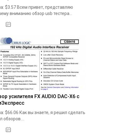
а: $3.57 Всем привет, представляю
ему вниманию обзор usb тестера...
19.05.2020
зор усилителя FX AUDIO DAC-X6 с
иЭкспресс
а: $66.06 Как вы знаете, я решил сделать
л обзоров....
19.05.2020