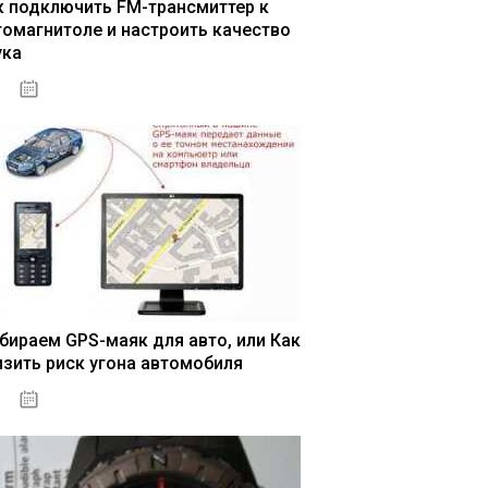
к подключить FM-трансмиттер к
томагнитоле и настроить качество
ука
04.01.2021
бираем GPS-маяк для авто, или Как
изить риск угона автомобиля
04.01.2021