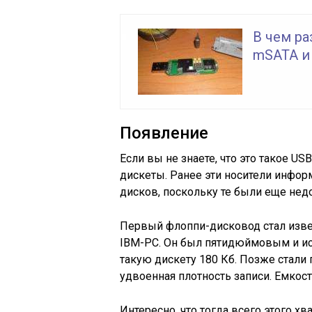
В чем ра
mSATA и
Появление
Если вы не знаете, что это такое US
дискеты. Ранее эти носители инфор
дисков, поскольку те были еще нед
Первый флоппи-дисковод стал изве
IBM-PC. Он был пятидюймовым и ис
такую дискету 180 Кб. Позже стали
удвоенная плотность записи. Емкост
Интересно, что тогда всего этого х