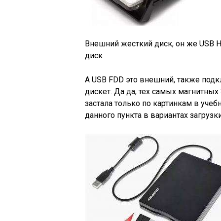
Внешний жесткий диск, он же USB H
диск
А USB FDD это внешний, также под
дискет. Да да, тех самых магнитны
застала только по картинкам в уче
данного пункта в вариантах загруз