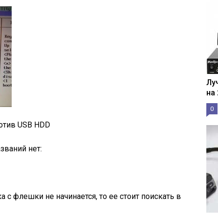
Лу
на
0
отив USB HDD
званий нет:
а с флешки не начинается, то ее стоит поискать в