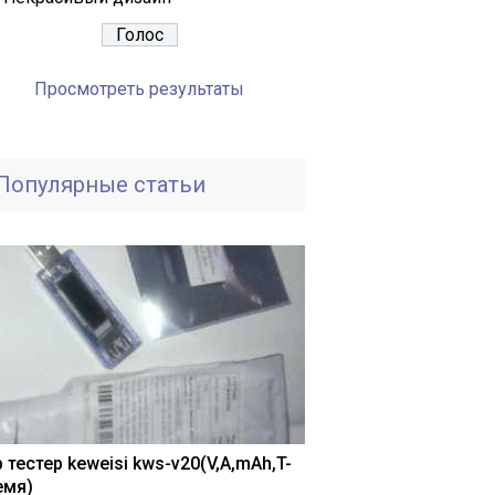
Просмотреть результаты
Популярные статьи
 тестер keweisi kws-v20(V,A,mAh,T-
емя)