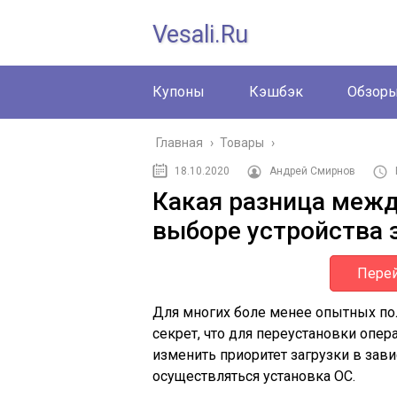
Vesali.ru
Купоны
Кэшбэк
Обзор
Главная
›
Товары
›
18.10.2020
Андрей Смирнов
Какая разница межд
выборе устройства з
Перей
Для многих боле менее опытных п
секрет, что для переустановки опе
изменить приоритет загрузки в зави
осуществляться установка ОС.