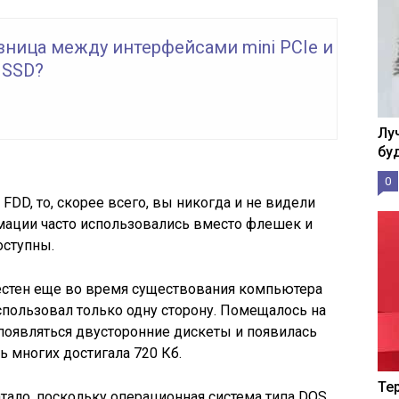
зница между интерфейсами mini PCIe и
 SSD?
Лу
бу
0
B FDD, то, скорее всего, вы никогда и не видели
мации часто использовались вместо флешек и
оступны.
стен еще во время существования компьютера
пользовал только одну сторону. Помещалось на
 появляться двусторонние дискеты и появилась
ь многих достигала 720 Кб.
Те
ватало, поскольку операционная система типа DOS