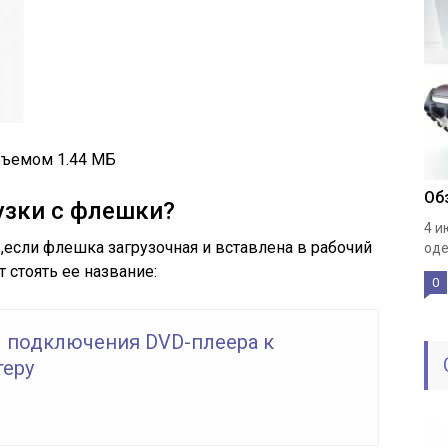
бъемом 1.44 МБ
Об
узки с флешки?
4 и
,если флешка загрузочная и вставлена в рабочий
оде
 стоять ее название:
0
 подключения DVD-плеера к
еру