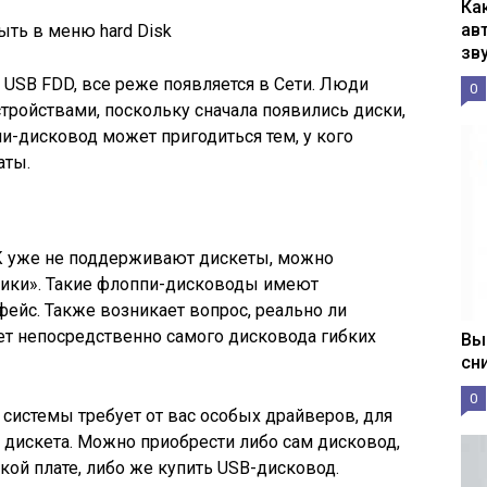
Ка
ав
ть в меню hard Disk
зв
— USB FDD, все реже появляется в Сети. Люди
0
тройствами, поскольку сначала появились диски,
и-дисковод может пригодиться тем, у кого
аты.
К уже не поддерживают дискеты, можно
ики». Такие флоппи-дисководы имеют
ейс. Также возникает вопрос, реально ли
нет непосредственно самого дисковода гибких
Вы
сн
0
 системы требует от вас особых драйверов, для
 дискета. Можно приобрести либо сам дисковод,
кой плате, либо же купить USB-дисковод.