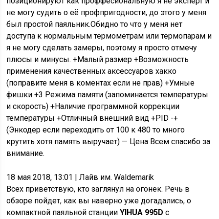
позиционируют как проффесиональную я не эксперт и
не могу судить о её профпригодности, до этого у меня
был простой паяльник.Обидно то что у меня нет
доступа к нормальным термометрам или термопарам и
я не могу сделать замеры, поэтому я просто отмечу
плюсы и минусы. +Малый размер +Возможность
применения качественных аксессуаров хакко
(поправите меня в коментах если не прав) +Умные
фишки +3 Режима памяти (запоминается температуры
и скорость) +Наличие программной коррекции
температуры +Отличный внешний вид +PID -+
(Энкодер если переходить от 100 к 480 то много
крутить хотя память выручает) — Цена Всем спасибо за
внимание.
18 мая 2018, 13:01
| Лайв им. Waldemarik
Всех приветствую, кто заглянул на огонек. Речь в
обзоре пойдет, как вы наверно уже догадались, о
компактной паяльной станции
YIHUA 995D
с