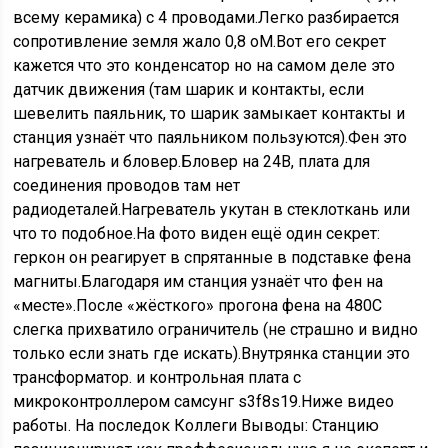
всему керамика) с 4 проводами.Легко разбирается
сопротивление земля жало 0,8 оМ.Вот его секрет
кажется что это конденсатор но на самом деле это
датчик движения (там шарик и контакты, если
шевелить паяльник, то шарик замыкает контакты и
станция узнаёт что паяльником пользуются).Фен это
нагреватель и бловер.Бловер на 24В, плата для
соединения проводов там нет
радиодеталей.Нагреватель укутан в стеклоткань или
что то подобное.На фото виден ещё один секрет:
геркон он реагирует в спрятанные в подставке фена
магниты.Благодаря им станция узнаёт что фен на
«месте».После «жёсткого» прогона фена на 480С
слегка прихватило ограничитель (не страшно и видно
только если знать где искать).Внутрянка станции это
трансформатор. и контрольная плата с
микроконтроллером самсунг s3f8s19.Ниже видео
работы. На последок Коллеги Выводы: Станцию