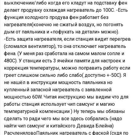
выключении/либо когда его кладут на подставку фен
делает продувку охлаждая нагреватель до 100С. -Есть
функция холодного продува фен работает без
нагревателя(конечно не сжатый воздух, но погонять
дым от паяльника и «пофукать на детали» можно).
-Есть защита нагревателя, если станция видит перегрев
(сломался вентилятор), то она отключает нагреватель
фена. (У меня раз сработала на самом малом сопле и
480С). У станции есть 3 ячейки памяти для настроек и
коррекция температуры, можно поправить работу если
греет слишком сильно либо слабо( доступно +-50С). Я
не нашёл в инструкции мощность паяльника но
купленный запасной нагреватель с заявленной
мощностью 60W. Читая инструкцию мы видим что для
работы станция использует чип самсунг и магию
температурной компенсации ) Ну теперь мы обязаны
сделать то ради чего мы все здесь собрались (надо
найти чип самсунг и китайского Девида Блейна)
РасчленяловоПаяльник нагреватель с фаской (судя по