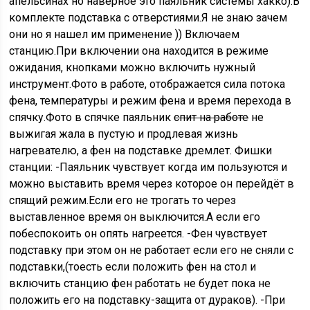
апельсинах но наверное это паяльник системы хакко).В
комплекте подставка с отверстиями.Я не знаю зачем
они но я нашел им применение )) Включаем
станцию.При включении она находится в режиме
ожидания, кнопками можно включить нужный
инструмент.Фото в работе, отображается сила потока
фена, температуры и режим фена и время перехода в
спячку.Фото в спячке паяльник
спит на работе
не
выжигая жала в пустую и продлевая жизнь
нагревателю, а фен на подставке дремлет. Фишки
станции: -Паяльник чувствует когда им пользуются и
можно выставить время через которое он перейдёт в
спящий режим.Если его не трогать то через
выставленное время он выключится.А если его
побеспокоить он опять нагреется. -Фен чувствует
подставку при этом он не работает если его не сняли с
подставки,(тоесть если положить фен на стол и
включить станцию фен работать не будет пока не
положить его на подставку-защита от дураков). -При