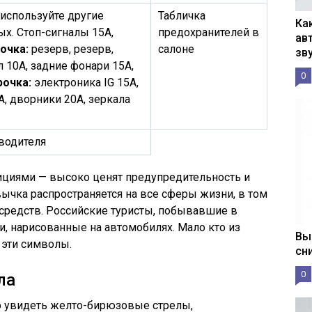
 используйте другие
Табличка
Ка
ых. Стоп-сигналы 15А,
предохранителей в
ав
очка:
резерв, резерв,
салоне
зв
л 10А, задние фонари 15А,
0
рочка:
электроника IG 15А,
, дворники 20А, зеркала
 водителя
ициями — высоко ценят предупредительность и
ычка распространяется на все сферы жизни, в том
 средств. Российские туристы, побывавшие в
и, нарисованные на автомобилях. Мало кто из
Вы
 эти символы.
сн
0
ла
о увидеть желто-бирюзовые стрелы,