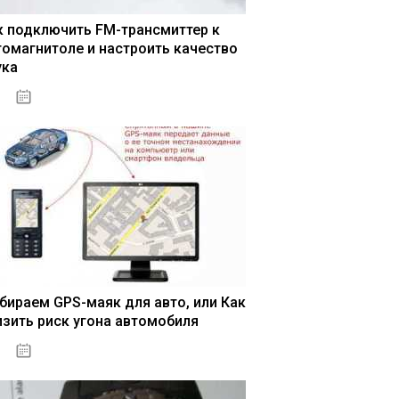
к подключить FM-трансмиттер к
томагнитоле и настроить качество
ука
04.01.2021
бираем GPS-маяк для авто, или Как
изить риск угона автомобиля
04.01.2021