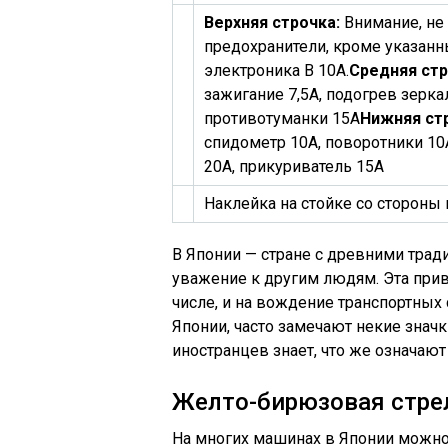
Верхняя строчка:
Внимание, не
предохранители, кроме указанн
электроника В 10А.
Средняя стр
зажигание 7,5А, подогрев зерка
противотуманки 15А
Нижняя ст
спидометр 10А, поворотники 10А
20А, прикуриватель 15А
Наклейка на стойке со стороны
В Японии — стране с древними трад
уважение к другим людям. Эта прив
числе, и на вождение транспортных
Японии, часто замечают некие значк
иностранцев знает, что же означают
Желто-бирюзовая стре
На многих машинах в Японии можн