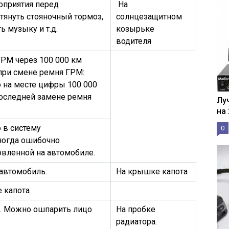
оприятия перед
На
тянуть стояночный тормоз,
солнцезащитном
 музыку и т.д.
козырьке
водителя
РМ через 100 000 км
 при смене ремня ГРМ:
о на месте цифры 100 000
последней замене ремня
Лу
на
о в систему
0
ногда ошибочно
овленной на автомобиле.
 автомобиль.
На крышке капота
 капота
м. Можно ошпарить лицо
На пробке
радиатора.