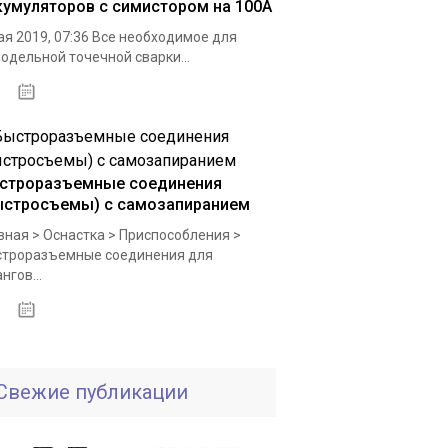
кумуляторов с симистором на 100А
ая 2019, 07:36 Все необходимое для
одельной точечной сварки...
05.10.2020
строразъемные соединения
ыстросъемы) с самозапиранием
вная > Оснастка > Приспособления >
троразъемные соединения для
нгов...
26.11.2020
Свежие публикации