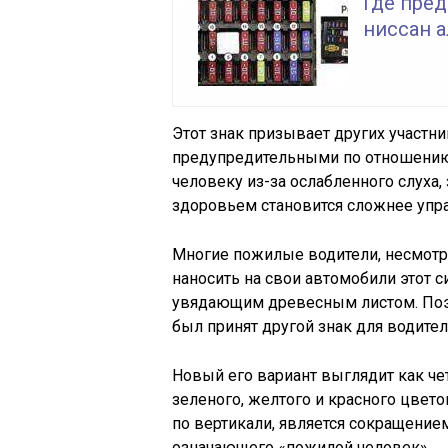
Где пред
ниссан 
Этот знак призывает других участ
предупредительными по отношению
человеку из-за ослабленного слуха,
здоровьем становится сложнее упр
Многие пожилые водители, несмотр
наносить на свои автомобили этот с
увядающим древесным листом. Поэт
был принят другой знак для водител
Новый его вариант выглядит как че
зеленого, желтого и красного цвето
по вертикали, является сокращением
означающего «пожилой человек».