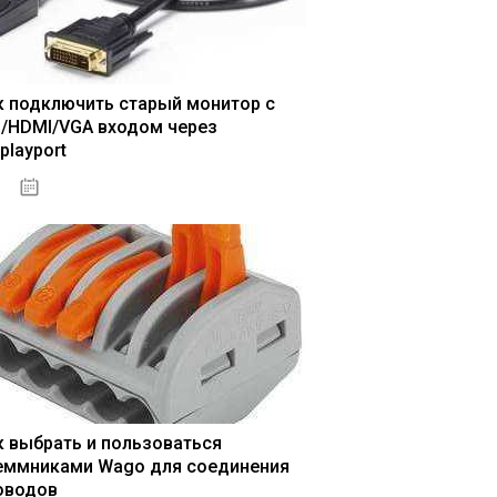
к подключить старый монитор с
I/HDMI/VGA входом через
playport
04.01.2021
к выбрать и пользоваться
еммниками Wago для соединения
оводов