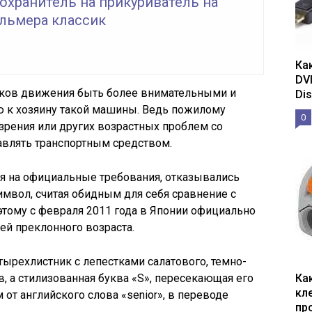
охранитель на прикуриватель на
альмера классик
Ка
DV
ников движения быть более внимательными и
Dis
 к хозяину такой машины. Ведь пожилому
0
 зрения или других возрастных проблем со
авлять транспортным средством.
я на официальные требования, отказывались
имвол, считая обидным для себя сравнение с
ому с февраля 2011 года в Японии официально
ей преклонного возраста.
тырехлистник с лепестками салатового, темно-
в, а стилизованная буква «S», пересекающая его
Ка
кл
 от английского слова «senior», в переводе
пр