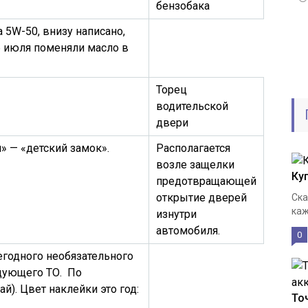
бензобака
а 5W-50, внизу написано,
6 июля поменяли масло в
Торец
водительской
двери
ей» — «детский замок».
Располагается
возле защелки
Ку
предотвращающей
открытие дверей
Ска
каж
изнутри
автомобиля.
0
егодного необязательного
едующего ТО. По
й). Цвет наклейки это год:
То