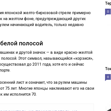
Те
0
ия японской желто-бирюзовой стреле примерно
ак на желтом фоне, предупреждающий других
 рулем начинающий водитель, только недавно
 белой полосой
ашинах и другой значок — в виде красно-желтой
й полосой. Этот символ, называющийся «корэися»,
существовал до 2011 года, хотя его и сейчас
То
порте.
0
сенний лист и означает, что за рулем машины
от 75 лет. Многие японцы наклеивают его на свои
к им исполнится 70.