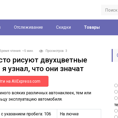
ы
Отслеживание
Скидки
Товары
Время чтения: ~5 мин.
Просмотров: 3
асто рисуют двухцветные
 я узнал, что они значат
ти на AliExpress.com
ного всяких различных автонаклеек, тем или
ьцу эксплуатацию автомобиля.
т
с указанием пробега: 106
На лючке