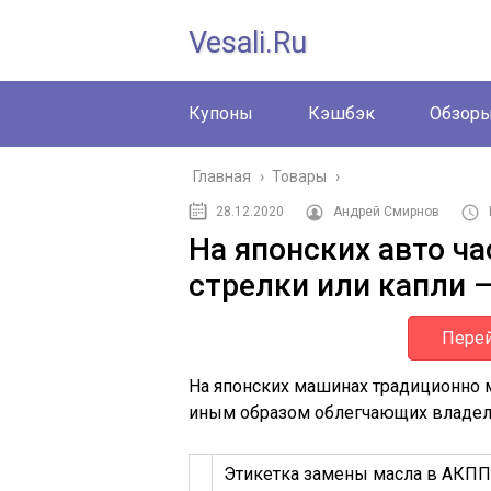
Vesali.ru
Купоны
Кэшбэк
Обзор
Главная
›
Товары
›
28.12.2020
Андрей Смирнов
На японских авто ч
стрелки или капли –
Перей
На японских машинах традиционно м
иным образом облегчающих владел
Этикетка замены масла в АКПП 