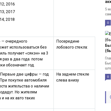
ак
012; 2016
5 м
13; 2017
сам
14; 2018
0
 — очередного
Посередине
Бы
ожет использоваться без
лобового стекла:
(б
ль получает «сякэн» на 3
Гла
 раз в два года. потом
Быс
ки обозначает год.
шла
а. Первые две цифры — год
На заднем стекле
0
 При покупке автомобиля
слева внизу
еста жительства о наличии
родадут. Но жителям
и на их авто таких