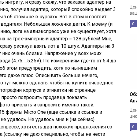
ь интригу, и сразу скажу, что заказал адаптер на
Цен
нно, получил адаптер, который спокойно выдает 3
ваш
л об этом «не в курсах». Вот в этом и состоит
зводителя. Небольшая ложечка дегтя. К моему (и
0
ию, лота на алиэкспресс уже не существует, хотя
на на трех-амперный адаптер = 128 рублей! Мне,
 сразу рискнул взять лот в 10 штук. Адаптеры на 3
 них очень близки. Напряжение у всех моих
а (4.75…..5.25V). По измерениям где-то от 5.4 до
н об этом предупредить, хотя по нынешним
то даже плюс. Описывать больше нечего,
о тут можно сделать, чтобы не купить очередное
тографии корпуса и этикетки на странице
Об
 просто попросить продавца показать
Ал
ото прислать и запросить именно такой.
Цен
5 фирмы Micro One (еще ссылка и ссылка и
цик
 не удалось. Не удалось мне и (на сейчас)
спрессе, хотя есть два похожих предложения со
0
 (ссылку не даю специально, чтобы не нести