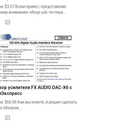
а: $3.57 Всем привет, представляю
ему вниманию обзор usb тестера...
19.05.2020
зор усилителя FX AUDIO DAC-X6 с
иЭкспресс
а: $66.06 Как вы знаете, я решил сделать
л обзоров....
19.05.2020