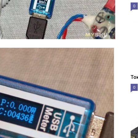
0
То
0