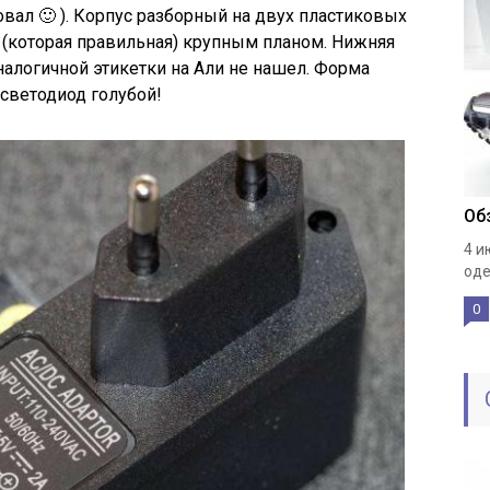
ровал 🙂 ). Корпус разборный на двух пластиковых
 (которая правильная) крупным планом. Нижняя
Аналогичной этикетки на Али не нашел. Форма
 светодиод голубой!
Об
4 и
оде
0