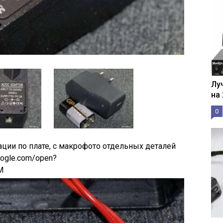
Лу
на
0
ции по плате, с макрофото отдельных деталей
oogle.com/open?
M