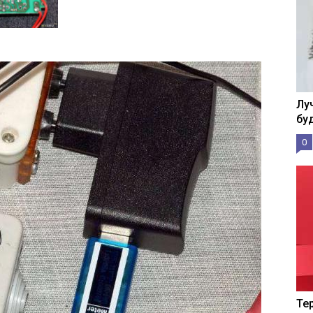
Лу
бу
0
Те