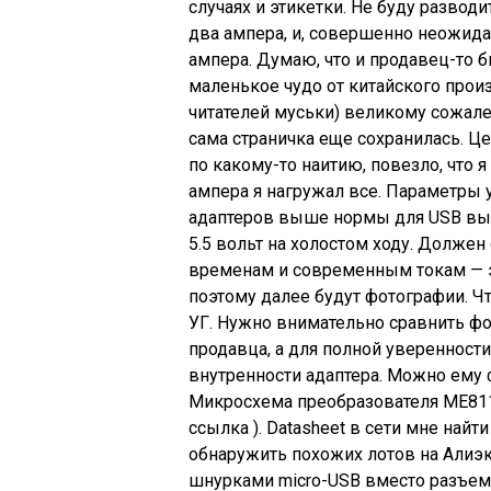
случаях и этикетки. Не буду разводит
два ампера, и, совершенно неожида
ампера. Думаю, что и продавец-то бы
маленькое чудо от китайского прои
читателей муськи) великому сожален
сама страничка еще сохранилась. Це
по какому-то наитию, повезло, что я
ампера я нагружал все. Параметры у
адаптеров выше нормы для USB выход
5.5 вольт на холостом ходу. Долже
временам и современным токам — э
поэтому далее будут фотографии. Чт
УГ. Нужно внимательно сравнить фо
продавца, а для полной уверенности
внутренности адаптера. Можно ему ф
Микросхема преобразователя ME811
ссылка ). Datasheet в сети мне найти
обнаружить похожих лотов на Алиэк
шнурками micro-USB вместо разъема