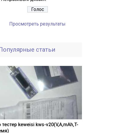
Просмотреть результаты
Популярные статьи
 тестер keweisi kws-v20(V,A,mAh,T-
емя)