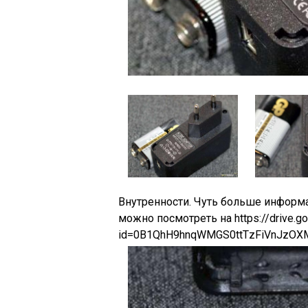
Внутренности. Чуть больше информа
можно посмотреть на https://drive.g
id=0B1QhH9hnqWMGS0ttTzFiVnJzOX