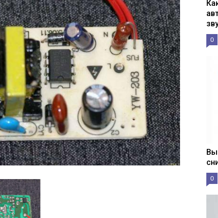
Ка
ав
зв
0
Вы
сн
0