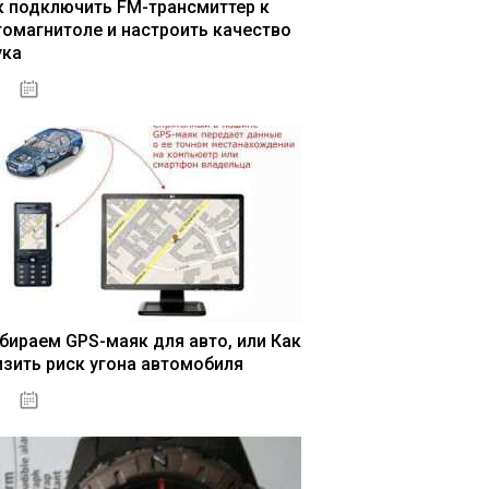
к подключить FM-трансмиттер к
томагнитоле и настроить качество
ука
04.01.2021
бираем GPS-маяк для авто, или Как
изить риск угона автомобиля
04.01.2021