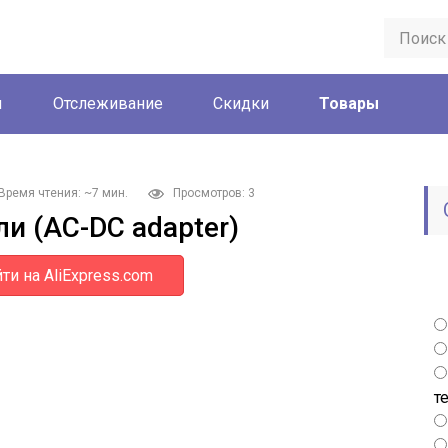
ы
Отслеживание
Скидки
Товары
Время чтения: ~7 мин.
Просмотров: 3
и (АС-DC adapter)
ти на AliExpress.com
т