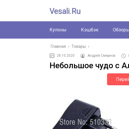
Vesali.ru
Купоны
Кэшбэк
Обзор
Главная
›
Товары
›
28.10.2020
Андрей Смирнов
Небольшое чудо с Ал
Перей