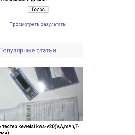
Просмотреть результаты
Популярные статьи
 тестер keweisi kws-v20(V,A,mAh,T-
емя)