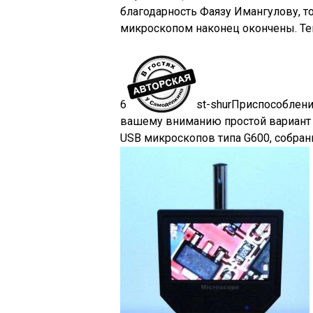
благодарность Фаязу Имангулову, т
микроскопом наконец окончены. Те
6
st-shur
Приспособлени
вашему вниманию простой вариант 
USB микроскопов типа G600, собра