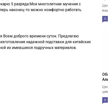
окарю 5 разряда.Мои многолетние мучения с
Цен
перь наконец-то можно комфортно работать.
ваш
0
я
Всем доброго времени суток. Предлагаю
изготовления надежной подставки для китайских
нной из имевшихся подручных материалов.
Об
Ал
Цен
цик
0