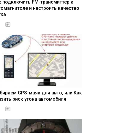
к подключить FM-трансмиттер к
томагнитоле и настроить качество
ука
04.01.2021
бираем GPS-маяк для авто, или Как
изить риск угона автомобиля
04.01.2021