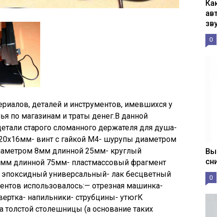
Ка
ав
зв
0
ериалов, деталей и инструментов, имевшихся у
нья по магазинам и траты денег.
В данной
детали старого сломанного держателя для душа-
20х16мм- винт с гайкой М4- шурупы диаметром
иаметром 8мм длинной 25мм- круглый
Вы
сн
мм длинной 75мм- пластмассовый фрагмент
й эпоксидный универсальный- лак бесцветный
0
ентов использовалось:
— отрезная машинка-
твертка- напильники- струбцины- утюгК
а толстой столешницы (а основание таких