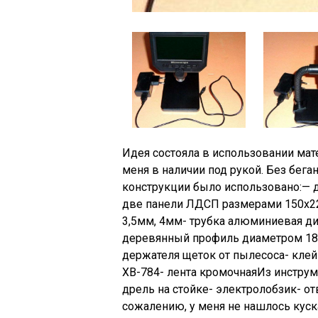
Идея состояла в использовании мат
меня в наличии под рукой. Без бега
конструкции было использовано:
— 
две панели ЛДСП размерами 150х2
3,5мм, 4мм- трубка алюминиевая д
деревянный профиль диаметром 18
держателя щеток от пылесоса- кле
ХВ-784- лента кромочная
Из инструм
дрель на стойке- электролобзик- о
сожалению, у меня не нашлось куск