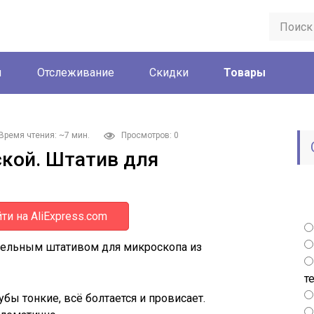
ы
Отслеживание
Скидки
Товары
Время чтения: ~7 мин.
Просмотров: 0
кой. Штатив для
ти на AliExpress.com
дельным штативом для микроскопа из
т
бы тонкие, всё болтается и провисает.