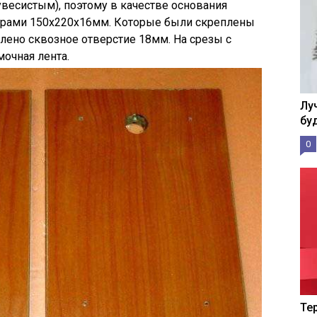
весистым), поэтому в качестве основания
ерами 150х220х16мм. Которые были скреплены
рлено сквозное отверстие 18мм. На срезы с
очная лента.
Лу
бу
0
Те