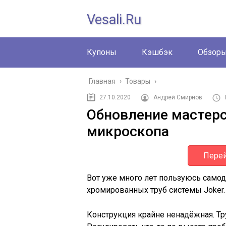
Vesali.ru
Купоны
Кэшбэк
Обзор
Главная
›
Товары
›
27.10.2020
Андрей Смирнов
Обновление мастерс
микроскопа
Перей
Вот уже много лет пользуюсь само
хромированных труб системы Joker.
Конструкция крайне ненадёжная. Тру