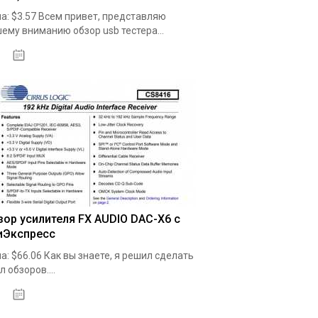
а: $3.57 Всем привет, представляю
ему вниманию обзор usb тестера...
19.05.2020
зор усилителя FX AUDIO DAC-X6 с
иЭкспресс
а: $66.06 Как вы знаете, я решил сделать
л обзоров....
19.05.2020