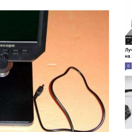
Лу
на
0