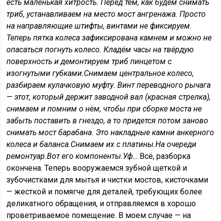
есть маленькая хитрость. Перед тем, как будем снимать
триб, устанавливаем на место мост ангренажа. Просто
на направляющие штифты, винтами не фиксируем.
Теперь пятка колеса зафиксирована камнем и можно не
опасаться погнуть колесо.
Кладём часы на твёрдую
поверхность и демонтируем триб пинцетом с
изогнутыми губками.
Снимаем центральное колесо,
разбираем кулачковую муфту. Винт переводного рычага
— этот, который держит заводной вал (красная стрелка),
снимаем и помним о нём, чтобы при сборке моста не
забыть поставить в гнездо, а то придется потом заново
снимать мост барабана.
Это накладные камни анкерного
колеса и баланса.
Снимаем их с платины.
На очереди
ремонтуар.
Вот его компоненты.
Уф…
Всё, разборка
окончена. Теперь вооружаемся зубной щеткой и
зубочистками для мытья и чистки мостов, кисточками
— жесткой и помягче для деталей, требующих более
деликатного обращения, и отправляемся в хорошо
проветриваемое помещение. В моем случае — на