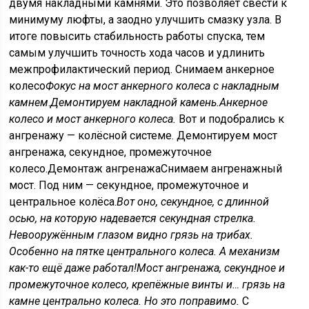
двумя накладными камнями. Это позволяет свести к
минимуму люфты, а заодно улучшить смазку узла. В
итоге повысить стабильность работы спуска, тем
самым улучшить точность хода часов и удлинить
межпрофилактический период. Снимаем анкерное
колесо
Фокус на мост анкерного колеса с накладным
камнем
.
Демонтируем накладной камень.
Анкерное
колесо и мост анкерного колеса.
Вот и подобрались к
ангренажу — колёсной системе. Демонтируем мост
ангренажа, секундное, промежуточное
колесо.Демонтаж ангренажаСнимаем ангренажный
мост. Под ним — секундное, промежуточное и
центральное колёса.
Вот оно, секундное, с длинной
осью, на которую надевается секундная стрелка.
Невооружённым глазом видно грязь на трибах.
Особенно на пятке центрального колеса. А механизм
как-то ещё даже работал!
Мост ангренажа, секундное и
промежуточное колесо, крепёжные винты и… грязь на
камне центрально колеса. Но это поправимо.
С