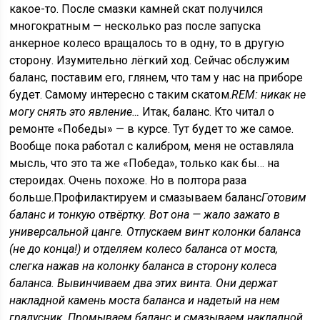
какое-то. После смазки камней скат получился
многократным — несколько раз после запуска
анкерное колесо вращалось то в одну, то в другую
сторону. Изумительно лёгкий ход. Сейчас обслужим
баланс, поставим его, глянем, что там у нас на приборе
будет. Самому интересно с таким скатом.
REM: никак не
могу снять это явление…
Итак, баланс. Кто читал о
ремонте «Победы» — в курсе. Тут будет то же самое.
Вообще пока работал с калибром, меня не оставляла
мысль, что это та же «Победа», только как бы… на
стероидах. Очень похоже. Но в полтора раза
больше.Профилактируем и смазываем баланс
Готовим
баланс и тонкую отвёртку. Вот она — жало зажато в
универсальной цанге. Отпускаем винт колонки баланса
(не до конца!) и отделяем колесо баланса от моста,
слегка нажав на колонку баланса в сторону колеса
баланса. Вывинчиваем два этих винта. Они держат
накладной камень моста баланса и надетый на нем
градусник. Промываем баланс и смазываем накладной