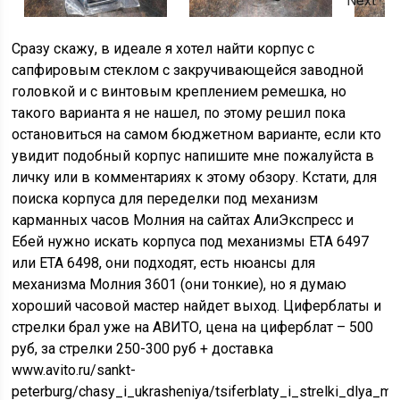
Next
Сразу скажу, в идеале я хотел найти корпус с
сапфировым стеклом с закручивающейся заводной
головкой и с винтовым креплением ремешка, но
такого варианта я не нашел, по этому решил пока
остановиться на самом бюджетном варианте, если кто
увидит подобный корпус напишите мне пожалуйста в
личку или в комментариях к этому обзору. Кстати, для
поиска корпуса для переделки под механизм
карманных часов Молния на сайтах АлиЭкспресс и
Ебей нужно искать корпуса под механизмы ETA 6497
или ETA 6498, они подходят, есть нюансы для
механизма Молния 3601 (они тонкие), но я думаю
хороший часовой мастер найдет выход. Циферблаты и
стрелки брал уже на АВИТО, цена на циферблат – 500
руб, за стрелки 250-300 руб + доставка
www.avito.ru/sankt-
peterburg/chasy_i_ukrasheniya/tsiferblaty_i_strelki_dlya_m