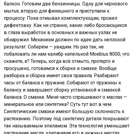
балкон. Готовим две бензинницы. Одну для чернового
мытья, вторую для финишного и приступаем к
процессу. Пока отмывал комплектующие, провел
дефектовку. Как ни странно, каких-либо бросающихся
в глаза выработок в основных и важных узлах не
обнаружил. Механизм должен по идее дать неплохой
результат. Соберём — увидим. Но раз так, не
побаловать ли нам калибр капелькой Moebius 8000, что
скажете, а? Теперь, когда всё отмыто, протерто и
просушено, готовимся к сборке и смазке. Вообще
разборка и сборка имеет свои правила. Разбирают
часы от баланса к пружине. Собирают от пружины к
балансу и завершают сборку установкой и смазкой
баланса. О смазке. Меня часто спрашивают о маслах —
минеральное или синтетика? Суть тут вот в чем.
Синтетические смазки имеют большую склонность к
растеканию. Поэтому под синтетику детали покрывают
так называемым эпиламом. Эта технология уменьшает
растекание масла, удерживая его в нужных местах.