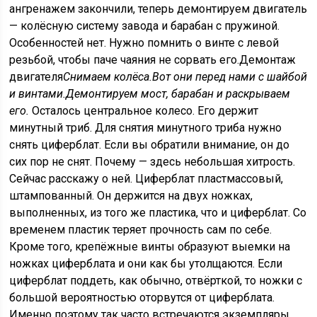
ангренажем закончили, теперь демонтируем двигатель
— колёсную систему завода и барабан с пружиной.
Особенностей нет. Нужно помнить о винте с левой
резьбой, чтобы паче чаяния не сорвать его.Демонтаж
двигателя
Снимаем колёса.
Вот они перед нами с шайбой
и винтами.
Демонтируем мост, барабан и раскрываем
его.
Осталось центральное колесо. Его держит
минутный триб. Для снятия минутного триба нужно
снять циферблат. Если вы обратили внимание, он до
сих пор не снят. Почему — здесь небольшая хитрость.
Сейчас расскажу о ней. Циферблат пластмассовый,
штампованный. Он держится на двух ножках,
выполненных, из того же пластика, что и циферблат. Со
временем пластик теряет прочность сам по себе.
Кроме того, крепёжные винты образуют выемки на
ножках циферблата и они как бы утолщаются. Если
циферблат поддеть, как обычно, отвёрткой, то ножки с
большой вероятностью оторвутся от циферблата.
Именно поэтому так часто встречаются экземпляры