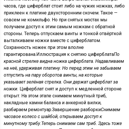
часов, где циферблат стоит либо на чужих ножках, либо
приклеен к платине двухсторонним скочем. Такое —
совсем не комильфо. Но при снятых мостах мы
получаем доступ к этим самым ножкам с обратной
стороны. Теперь отпускаем винты и тонкой отвёрткой
выталкиваем ножки вместе с циферблатом.
Сохранность ножек при этом вполне
гарантирована.Иллюстрация к снятию циферблата
По
красной стрелке видна ножка циферблата. Надавливаем
на неё, удерживая платину. Но перед этим не забываем
отпустить на пару оборотов винты, на которые
указывает зелёная стрелка. Они держат циферблат за
ножки.
Циферблат снят и доступ к медленной стороне
открыт. На этом этапе снимаем минутный триб,
накладные камни баланса и анкерной вилки,
разбираем ремонтуар.Завершение разборки
Снимаем
часовое колесо с шайбой, открываем доступ к
минутному трибу.
Теперь снимаем сам триб. Здесь тоже