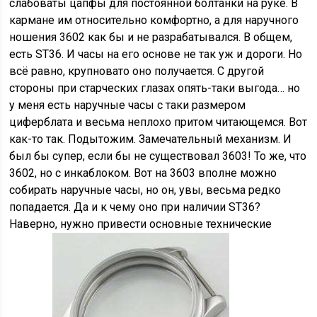
слабоваты цапфы для постоянной болтанки на руке. В
кармане им относительно комфортно, а для наручного
ношения 3602 как бы и не разрабатывался. В общем,
есть ST36. И часы на его основе не так уж и дороги. Но
всё равно, крупновато оно получается. С другой
стороны при старческих глазах опять-таки выгода… но
у меня есть наручные часы с таки размером
циферблата и весьма неплохо притом читающемся. Вот
как-то так. Подытожим. Замечательный механизм. И
был бы супер, если бы не существовал 3603! То же, что
3602, но с инкаблоком. Вот на 3603 вполне можно
собирать наручные часы, но он, увы, весьма редко
попадается. Да и к чему оно при наличии ST36?
Наверно, нужно привести основные технические