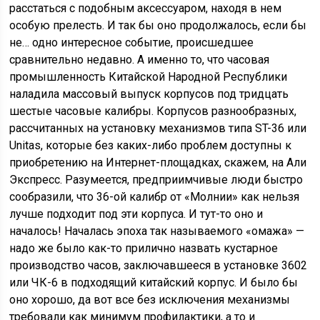
расстаться с подобным аксессуаром, находя в нем
особую прелесть. И так бы оно продолжалось, если бы
не… одно интересное событие, происшедшее
сравнительно недавно. А именно то, что часовая
промышленность Китайской Народной Республики
наладила массовый выпуск корпусов под тридцать
шестые часовые калибры. Корпусов разнообразных,
рассчитанных на установку механизмов типа ST-36 или
Unitas, которые без каких-либо проблем доступны к
приобретению на Интернет-площадках, скажем, на Али
Экспресс. Разумеется, предприимчивые люди быстро
сообразили, что 36-ой калибр от «Молнии» как нельзя
лучше подходит под эти корпуса. И тут-то оно и
началось! Началась эпоха так называемого «омажа» —
надо же было как-то прилично назвать кустарное
производство часов, заключавшееся в установке 3602
или ЧК-6 в подходящий китайский корпус. И было бы
оно хорошо, да вот все без исключения механизмы
требовали как минимум профилактики, а то и