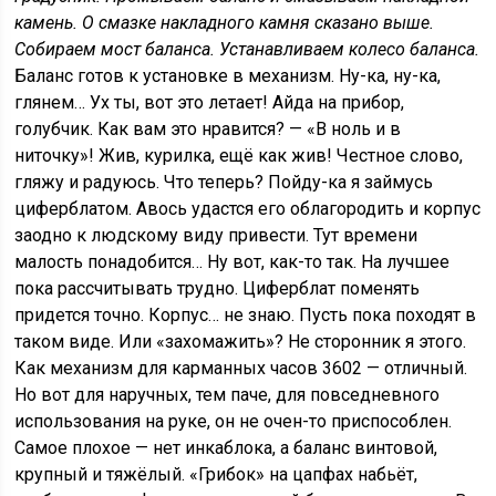
камень. О смазке накладного камня сказано выше.
Собираем мост баланса. Устанавливаем колесо баланса.
Баланс готов к установке в механизм. Ну-ка, ну-ка,
глянем… Ух ты, вот это летает! Айда на прибор,
голубчик. Как вам это нравится? — «В ноль и в
ниточку»! Жив, курилка, ещё как жив! Честное слово,
гляжу и радуюсь. Что теперь? Пойду-ка я займусь
циферблатом. Авось удастся его облагородить и корпус
заодно к людскому виду привести. Тут времени
малость понадобится… Ну вот, как-то так. На лучшее
пока рассчитывать трудно. Циферблат поменять
придется точно. Корпус… не знаю. Пусть пока походят в
таком виде. Или «захомажить»? Не сторонник я этого.
Как механизм для карманных часов 3602 — отличный.
Но вот для наручных, тем паче, для повседневного
использования на руке, он не очен-то приспособлен.
Самое плохое — нет инкаблока, а баланс винтовой,
крупный и тяжёлый. «Грибок» на цапфах набьёт,