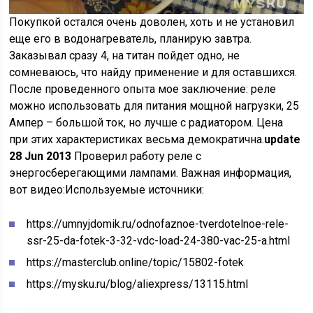
Покупкой остался очень доволен, хоть и не установил
еще его в водонагреватель, планирую завтра.
Заказывал сразу 4, на титан пойдет одно, не
сомневаюсь, что найду применение и для оставшихся.
После проведенного опыта мое заключение: реле
можно использовать для питания мощной нагрузки, 25
Ампер – большой ток, но лучше с радиатором. Цена
при этих характеристиках весьма демократична.
update
28 Jun 2013
Проверил работу реле с
энергосберегающими лампами. Важная информация,
вот видео:
Используемые источники:
https://umnyjdomik.ru/odnofaznoe-tverdotelnoe-rele-
ssr-25-da-fotek-3-32-vdc-load-24-380-vac-25-a.html
https://masterclub.online/topic/15802-fotek
https://mysku.ru/blog/aliexpress/13115.html