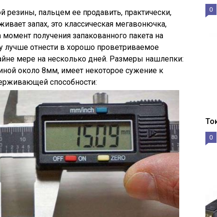
0
й резины, пальцем ее продавить, практически,
ивает запах, это классическая мегавонючка,
 момент получения запакованного пакета на
зу лучше отнести в хорошо проветриваемое
райне мере на несколько дней. Размеры нашлепки:
иной около 8мм, имеет некоторое сужение к
держивающей способности:
То
0