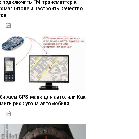
к подключить FM-трансмиттер к
томагнитоле и настроить качество
ука
04.01.2021
бираем GPS-маяк для авто, или Как
изить риск угона автомобиля
04.01.2021