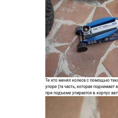
Те кто менял колеса с помощью так
упоре (та часть, которая поднимает
при подъеме упирается в корпус ав