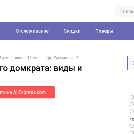
ы
Отслеживание
Скидки
Товары
Время чтения: ~12 мин.
Просмотров: 2
го домкрата: виды и
ти на AliExpress.com
т