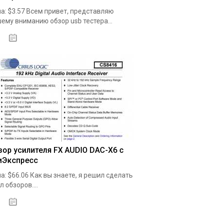
а: $3.57 Всем привет, представляю
ему вниманию обзор usb тестера...
19.05.2020
зор усилителя FX AUDIO DAC-X6 с
иЭкспресс
а: $66.06 Как вы знаете, я решил сделать
л обзоров....
19.05.2020