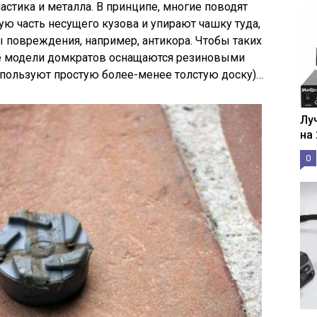
астика и металла. В принципе, многие поводят
ю часть несущего кузова и упирают чашку туда,
ы повреждения, например, антикора. Чтобы таких
е модели домкратов оснащаются резиновыми
используют простую более-менее толстую доску)…
Лу
на
0