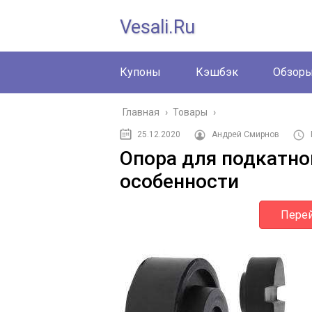
Vesali.ru
Купоны
Кэшбэк
Обзор
Главная
›
Товары
›
25.12.2020
Андрей Смирнов
Опора для подкатно
особенности
Перей