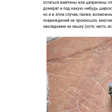
остаться вмятины или цапрапины пл
домкрат и под какую-нибудь широку
но и в этом случае,.также, возможн
повреждений не произошло, многи
накладками на чашку (хотя, часто, 