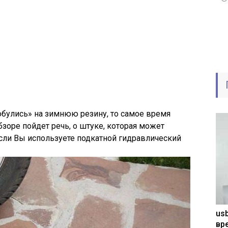
обулись» на зимнюю резину, то самое время
бзоре пойдет речь, о штуке, которая может
если Вы используете подкатной гидравлический
usb
вр