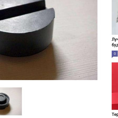
Лу
бу
0
Те