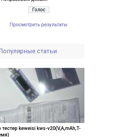
Просмотреть результаты
Популярные статьи
 тестер keweisi kws-v20(V,A,mAh,T-
емя)