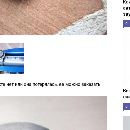
Ка
ав
зв
0
те нет или она потерялась, ее можно заказать
Вы
сн
0