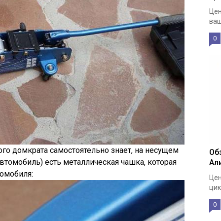
Цен
ваш
0
ого домкрата самостоятельно знает, на несущем
Об
 автомобиль) есть металлическая чашка, которая
Ал
томобиля:
Цен
цик
0