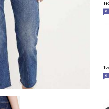
Те
0
То
0