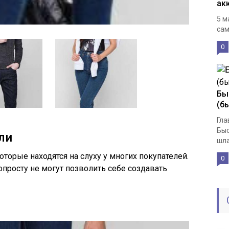
ак
5 м
сам
0
Бы
(б
Гла
Быс
ли
шла
оторые находятся на слуху у многих покупателей.
0
просту не могут позволить себе создавать