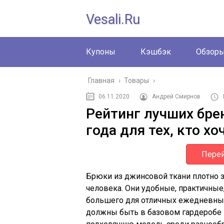
Vesali.ru
Купоны
Кэшбэк
Обзор
Главная
›
Товары
›
06.11.2020
Андрей Смирнов
Рейтинг лучших бр
года для тех, кто х
Перей
Брюки из джинсовой ткани плотно 
человека. Они удобные, практичные,
большего для отличных ежедневных 
должны быть в базовом гардеробе 