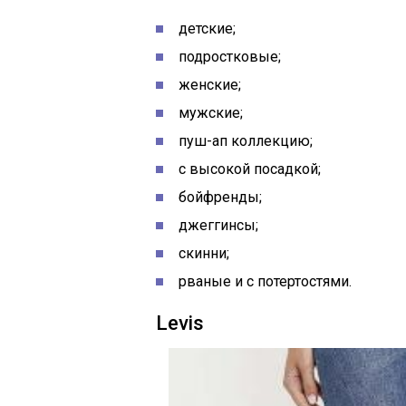
детские;
подростковые;
женские;
мужские;
пуш-ап коллекцию;
с высокой посадкой;
бойфренды;
джеггинсы;
скинни;
рваные и с потертостями.
Levis