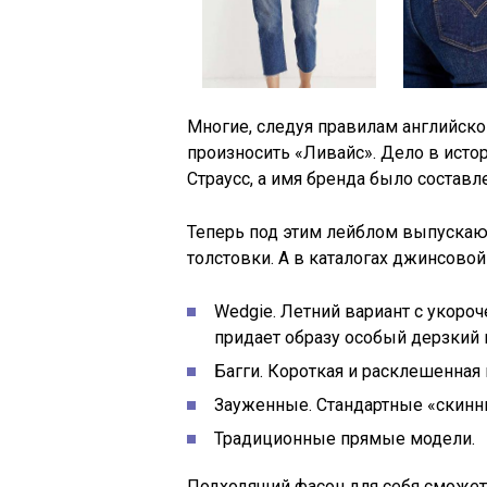
Многие, следуя правилам английског
произносить «Ливайс». Дело в исто
Страусс, а имя бренда было составл
Теперь под этим лейблом выпускаютс
толстовки. А в каталогах джинсово
Wedgie. Летний вариант с укороч
придает образу особый дерзкий 
Багги. Короткая и расклешенная 
Зауженные. Стандартные «скинни
Традиционные прямые модели.
Подходящий фасон для себя сможет