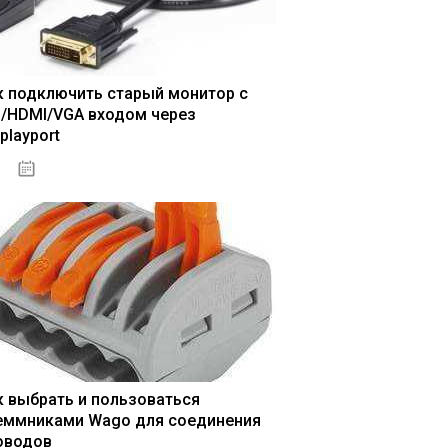
к подключить старый монитор с
I/HDMI/VGA входом через
playport
04.01.2021
к выбрать и пользоваться
еммниками Wago для соединения
оводов