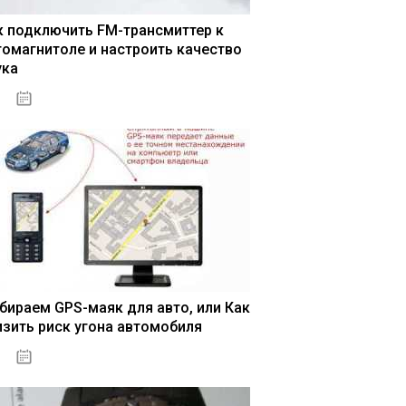
к подключить FM-трансмиттер к
томагнитоле и настроить качество
ука
04.01.2021
бираем GPS-маяк для авто, или Как
изить риск угона автомобиля
04.01.2021