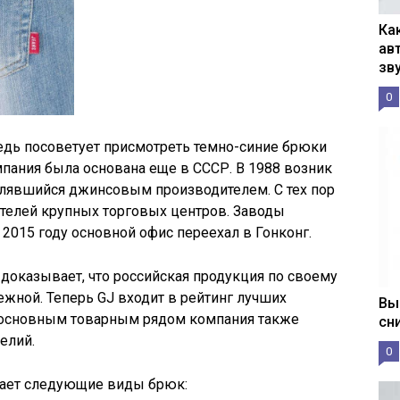
Ка
ав
зв
0
дь посоветует присмотреть темно-синие брюки
мпания была основана еще в СССР. В 1988 возник
влявшийся джинсовым производителем. С тех пор
тителей крупных торговых центров. Заводы
 2015 году основной офис переехал в Гонконг.
 доказывает, что российская продукция по своему
бежной. Теперь GJ входит в рейтинг лучших
Вы
 основным товарным рядом компания также
сн
елий.
0
гает следующие виды брюк: