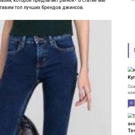
зия, которое предлагает рынок? В статье мы
тавим топ лучших брендов джинсов.
Ку
Ска
каж
0
То