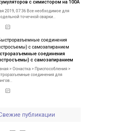
кумуляторов с симистором на 100А
ая 2019, 07:36 Все необходимое для
одельной точечной сварки...
05.10.2020
строразъемные соединения
ыстросъемы) с самозапиранием
вная > Оснастка > Приспособления >
троразъемные соединения для
нгов...
26.11.2020
Свежие публикации