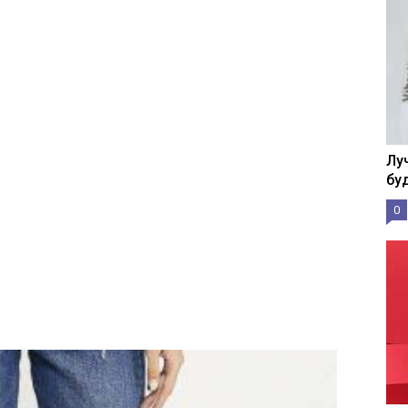
Лу
бу
0