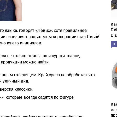
Ка
DV
о языка, говорят «Левис», хотя правильнее
Dis
рии названия: основателем корпорации стал Ливай
ено из его инициалов.
0
я не только штаны, но и куртки, шапки,
й продукции можно найти:
енным голенищем. Край среза не обработан, что
и уличный вид.
версия классики.
», которые всегда садятся по фигуре.
Ка
кл
пр
 подобрать любая модница: разнообразие