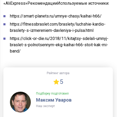
«AliExpress»Рекомендации
Используемые источники:
https://smart-planets.ru/umnye-chasy/kaihai-h66/
https://fitnessbraslet.com/braslety/luchshie-kardio-
braslety-s-izmereniem-davleniya-i-pulsa.html
https://click-or-die.ru/2018/11/kitajtsy-sdelali-umnyj-
braslet-s-polnotsennym-ekg-kaihai-h66-stoit-kak-mi-
band/
Рейтинг автора
5
Подборку подготовил
Максим Уваров
Наш эксперт