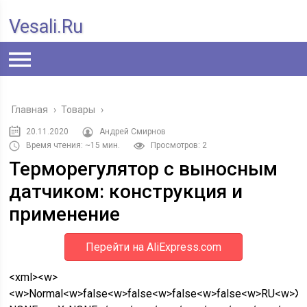
Vesali.ru
Главная
›
Товары
›
20.11.2020
Андрей Смирнов
Время чтения: ~15 мин.
Просмотров: 2
Терморегулятор с выносным
датчиком: конструкция и
применение
Перейти на AliExpress.com
<xml><w>
<w>Normal<w>false<w>false<w>false<w>false<w>RU<w>X-