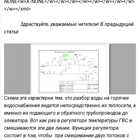
NONE<w>X-NONE</w></w></w></w></w></w></w></w>
</w></xml>
Здраствуйте, уважаемые читатели!
В предыдущей
статье
Схема эта характерна тем, что разбор воды на горячее
водоснабжение ведется непосредственно из теплосети, а
именно из подающего и обратного трубопроводов до
элеватора. Вот как раз в регуляторе температуры ГВС и
смешиваются эти две линии. Функция регулятора
состоит в том, чтобы при смешивании двух потоков с