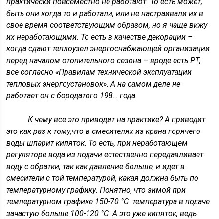
практически повсеместно не работают. То есть может,
быть они когда то и работали, или не настраивали их в
свое время соответствующим образом, но я чаще вижу
их неработающими. То есть в качестве декорации –
когда сдают теплоузел энергоснабжающей организации
перед началом отопительного сезона – вроде есть РТ,
все согласно «Правилам технической эксплуатации
тепловых энергоустановок». А на самом деле не
работает он с бородатого 198… года.
К чему все это приводит на практике? А приводит
это как раз к тому,что в смесителях из крана горячего
воды шпарит кипяток. То есть, при неработающем
регуляторе вода из подачи естественно передавливает
воду с обратки, так как давление больше, и идет в
смесители с той температурой, какая должна быть по
температурному графику. Понятно, что зимой при
температурном графике
150-70 °С температура в подаче
зачастую больше 100-120 °С. А это уже кипяток, ведь