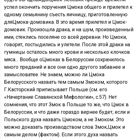
успел окончить поручения Цмока общего и прилетел к
одному семьянину съесть яичницу, приготовленную
дляЦмока-домовика. В это время прилетел и Цмок-
домовик. Произошла драка, и на шум, произведенный
ими, стеклись поселяне со всей деревни. Но Цмоки,
говорят, постыдились и улетели. После этой драки на
гумницы осталось много крови и несколько клочков
мяса… Вообще оЦмоках в Белоруссии сохранилось
много преданий и все они одно другого забавнее и
замысловатее. Не знаем, можно ли Цмока
Белорусского назвать тем самым Змоком, которого
Г.Касторский приписывает Польше (см. его
«Начертание Славянской Мифологии», с.57). Нет
сомнения, что этот Змок в Польше то же, что Цмок в
Белоруссии, и что даже гораздо вернее будет, если и
Польского духа назвать Цмоком, а не 3моком. Это
можно доказать производством слов Змок,Цмок и
самым делом (фактом). Если этого духа назвать