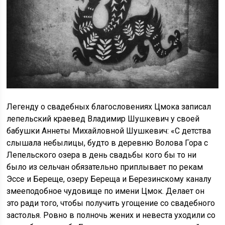
Легенду о свадебных благословениях Цмока записал
лепельский краевед Владимир Шушкевич у своей
бабушки Аннеты Михайловной Шушкевич: «С детства
слышала небылицы, будто в деревню Волова Гора с
Лепельского озера в день свадьбы кого бы то ни
было из сельчан обязательно приплывает по рекам
Эссе и Береще, озеру Береща и Березинскому каналу
змееподобное чудовище по имени Цмок. Делает он
это ради того, чтобы получить угощение со свадебного
застолья. Ровно в полночь жених и невеста уходили со