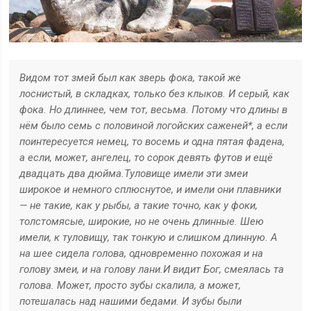
Видом тот змей был как зверь фока, такой же
лоснистый, в складках, только без клыков. И серый, как
фока. Но длиннее, чем тот, весьма. Потому что длины в
нём было семь с половиной логойских саженей*, а если
поинтересуется немец, то восемь и одна пятая фадена,
а если, может, ангелец, то сорок девять футов и ещё
двадцать два дюйма.
Туловище имели эти змеи
широкое и немного сплюснутое, и имели они плавники
— не такие, как у рыбы, а такие точно, как у фоки,
толстомясые, широкие, но не очень длинные. Шею
имели, к туловищу, так тонкую и слишком длинную. А
на шее сидела голова, одновременно похожая и на
голову змеи, и на голову лани.
И видит Бог, смеялась та
голова. Может, просто зубы скалила, а может,
потешалась над нашими бедами. И зубы были