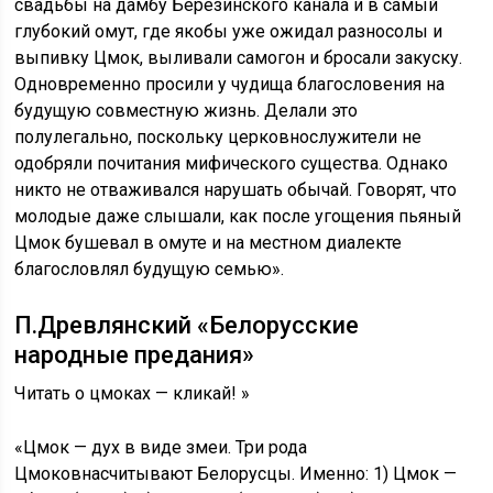
свадьбы на дамбу Березинского канала и в самый
глубокий омут, где якобы уже ожидал разносолы и
выпивку Цмок, выливали самогон и бросали закуску.
Одновременно просили у чудища благословения на
будущую совместную жизнь. Делали это
полулегально, поскольку церковнослужители не
одобряли почитания мифического существа. Однако
никто не отваживался нарушать обычай. Говорят, что
молодые даже слышали, как после угощения пьяный
Цмок бушевал в омуте и на местном диалекте
благословлял будущую семью».
П.Древлянский «Белорусские
народные предания»
Читать о цмоках — кликай! »
«Цмок — дух в виде змеи. Три рода
Цмоковнасчитывают Белорусцы. Именно: 1) Цмок —