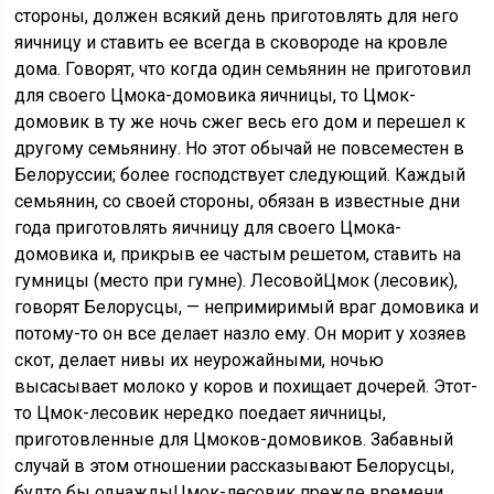
стороны, должен всякий день приготовлять для него
яичницу и ставить ее всегда в сковороде на кровле
дома. Говорят, что когда один семьянин не приготовил
для своего Цмока-домовика яичницы, то Цмок-
домовик в ту же ночь сжег весь его дом и перешел к
другому семьянину. Но этот обычай не повсеместен в
Белоруссии; более господствует следующий. Каждый
семьянин, со своей стороны, обязан в известные дни
года приготовлять яичницу для своего Цмока-
домовика и, прикрыв ее частым решетом, ставить на
гумницы (место при гумне). ЛесовойЦмок (лесовик),
говорят Белорусцы, — непримиримый враг домовика и
потому-то он все делает назло ему. Он морит у хозяев
скот, делает нивы их неурожайными, ночью
высасывает молоко у коров и похищает дочерей. Этот-
то Цмок-лесовик нередко поедает яичницы,
приготовленные для Цмоков-домовиков. Забавный
случай в этом отношении рассказывают Белорусцы,
будто бы однаждыЦмок-лесовик прежде времени