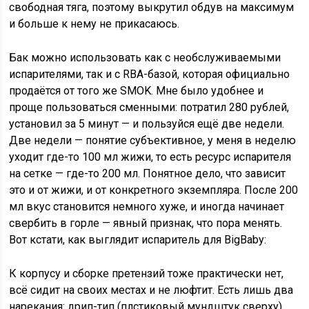
свободная тяга, поэтому выкрутил обдув на максимум
и больше к нему не прикасаюсь.
Бак можно использовать как с необслуживаемыми
испарителями, так и с RBA-базой, которая официально
продаётся от того же SMOK. Мне было удобнее и
проще пользоваться сменными: потратил 280 рублей,
установил за 5 минут — и пользуйся ещё две недели.
Две недели — понятие субъективное, у меня в неделю
уходит где-то 100 мл жижи, то есть ресурс испарителя
на сетке — где-то 200 мл. Понятное дело, что зависит
это и от жижи, и от конкретного экземпляра. После 200
мл вкус становится немного хуже, и иногда начинает
свербить в горле — явный признак, что пора менять.
Вот кстати, как выглядит испаритель для BigBaby:
К корпусу и сборке претензий тоже практически нет,
всё сидит на своих местах и не люфтит. Есть лишь два
нарекания: дрип-тип (плстиковый мундштук сверху)