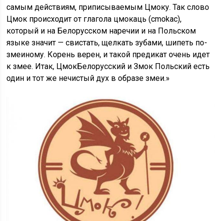
самым действиям, приписываемым Цмоку. Так слово
Цмок происходит от глагола цмокаць (cmokac),
который и на Белорусском наречии и на Польском
языке значит — свистать, щелкать зубами, шипеть по-
змеиному. Корень верен, и такой предикат очень идет
к змее. Итак, ЦмокБелорусский и Змок Польский есть
один и тот же нечистый дух в образе змеи.»