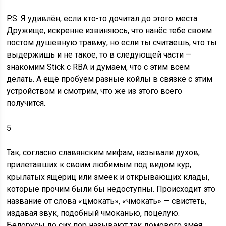
P.S. Я удивлён, если кто-то дочитал до этого места.
Дружище, искренне извиняюсь, что нанёс тебе своим
постом душевную травму, но если ты считаешь, что ты
выдержишь и не такое, то в следующей части —
знакомим Stick с RBA и думаем, что с этим всем
делать. А ещё пробуем разные койлы в связке с этим
устройством и смотрим, что же из этого всего
получится.
5
Т
ак, согласно славянским мифам, называли духов,
прилетавших к своим любимым под видом кур,
крылатых ящериц или змеек и открывающих клады,
которые прочим были бы недоступны. Происходит это
название от слова «цмокать», «чмокать» — свистеть,
издавая звук, подобный чмоканью, поцелую.
Белорусы до сих пор называют так домового змея,