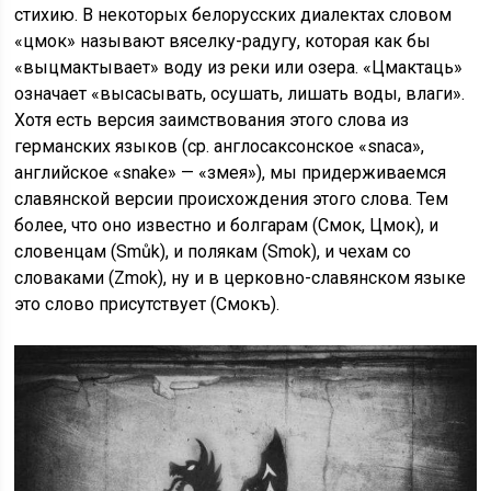
стихию. В некоторых белорусских диалектах словом
«цмок» называют вяселку-радугу, которая как бы
«выцмактывает» воду из реки или озера. «Цмактаць»
означает «высасывать, осушать, лишать воды, влаги».
Хотя есть версия заимствования этого слова из
германских языков (ср. англосаксонское «snаса»,
английское «snake» — «змея»), мы придерживаемся
славянской версии происхождения этого слова. Тем
более, что оно известно и болгарам (Смок, Цмок), и
словенцам (Smůk), и полякам (Smok), и чехам со
словаками (Zmok), ну и в церковно-славянском языке
это слово присутствует (Смокъ).