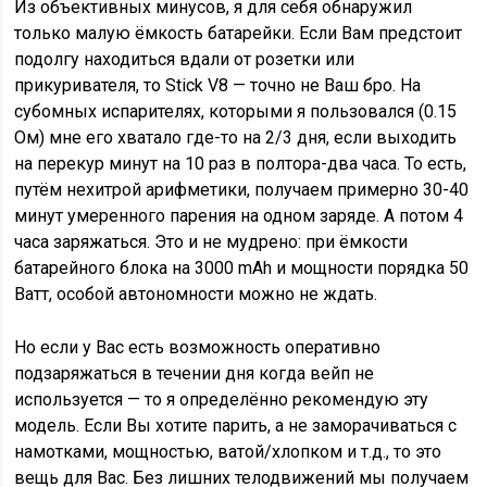
Из объективных минусов, я для себя обнаружил
только малую ёмкость батарейки. Если Вам предстоит
подолгу находиться вдали от розетки или
прикуривателя, то Stick V8 — точно не Ваш бро. На
субомных испарителях, которыми я пользовался (0.15
Ом) мне его хватало где-то на 2/3 дня, если выходить
на перекур минут на 10 раз в полтора-два часа. То есть,
путём нехитрой арифметики, получаем примерно 30-40
минут умеренного парения на одном заряде. А потом 4
часа заряжаться. Это и не мудрено: при ёмкости
батарейного блока на 3000 mAh и мощности порядка 50
Ватт, особой автономности можно не ждать.
Но если у Вас есть возможность оперативно
подзаряжаться в течении дня когда вейп не
используется — то я определённо рекомендую эту
модель. Если Вы хотите парить, а не заморачиваться с
намотками, мощностью, ватой/хлопком и т.д., то это
вещь для Вас. Без лишних телодвижений мы получаем