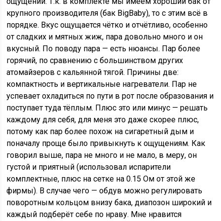
ощущений. Т.к. в комплекте мы имеем хороший бак от
крупного производителя (бак BigBaby), то с этим всё в
порядке. Вкус ощущается чётко и отчётливо, особенно
от сладких и мятных жиж, пара довольно много и он
вкусный. По поводу пара — есть нюансы. Пар более
горячий, по сравнению с большинством других
атомайзеров с кальянной тягой. Причины две:
компактность и вертикальные нагреватели. Пар не
успевает охладиться по пути в рот после образования и
поступает туда тёплым. Плюс это или минус — решать
каждому для себя, для меня это даже скорее плюс,
потому как пар более похож на сигаретный дым и
поначалу проще было привыкнуть к ощущениям. Как
говорил выше, пара не много и не мало, в меру, он
густой и приятный (использовал испарители
комплектные, плюс на сетке на 0.15 Ом от этой же
фирмы). В случае чего — обдув можно регулировать
поворотным кольцом внизу бака, диапозон широкий и
каждый подберёт себе по нраву. Мне нравится