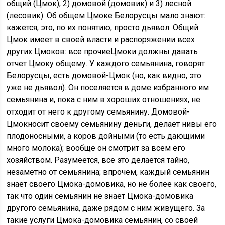
общий (Цмок), 2) домовой (домовик) и 3) лесной
(лесовик). Об общем Цмоке Белорусцы мало знают:
кажется, это, по их понятию, просто дьявол. Общий
Цмок имеет в своей власти и распоряжении всех
других Цмоков: все прочиеЦмоки должны давать
отчет Цмоку общему. У каждого семьянина, говорят
Белорусцы, есть домовой-Цмок (но, как видно, это
уже не дьявол). Он поселяется в доме избранного им
семьянина и, пока с ним в хороших отношениях, не
отходит от него к другому семьянину. Домовой-
Цмокносит своему семьянину деньги, делает нивы его
плодоносными, а коров дойными (то есть дающими
много молока); вообще он смотрит за всем его
хозяйством. Разумеется, все это делается тайно,
незаметно от семьянина; впрочем, каждый семьянин
знает своего Цмока-домовика, но не более как своего,
так что один семьянин не знает Цмока-домовика
другого семьянина, даже рядом с ним живущего. За
такие услуги Цмока-домовика семьянин, со своей