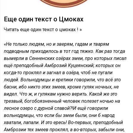
Еще один текст о Цмоках
Читать еще один текст о цмоках ! »
«Не только людям, но и зверям, гадам и тварям
подводным приходилось в тот год тяжко. Как раз тогда
вымерли в Сенненских озёрах змеи, про которых писал
ещё преподобный Амброзий Куцеянский; которых он
когда-то проклял и загнал в озёра, чтоб не пугали
людей. Вольнодумцы и еретики говорили, что всё это
басни, ибо никто этих змеев, кроме гуляк ночных, не
видел. Что ж, и гулякам нужно верить. Какой же это
трезвый, богобоязненный человек полезет ночью на
лесное озеро с дурной славой?!
И ещё говорили
вольнодумцы, что если бы змеи были, они б народ
хватали, лапали. И это ересь! Во-первых, преподобный
Амброзии тех змеев проклял, а во-вторых, забыли они,