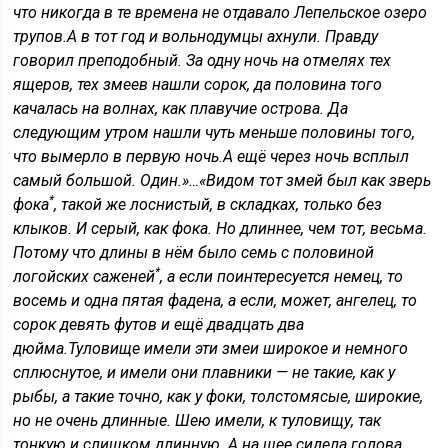
что никогда в те времена не отдавало Лепельское озеро
трупов.
А в тот год и вольнодумцы ахнули. Правду
говорил преподобный. За одну ночь на отмелях тех
ящеров, тех змеев нашли сорок, да половина того
качалась на волнах, как плавучие острова. Да
следующим утром нашли чуть меньше половины того,
что вымерло в первую ночь.
А ещё через ночь всплыл
самый большой. Один.»
…
«Видом тот змей был как зверь
*
фока
, такой же лоснистый, в складках, только без
клыков. И серый, как фока. Но длиннее, чем тот, весьма.
Потому что длины в нём было
семь с половиной
*
логойских саженей
, а если поинтересуется немец, то
восемь и одна пятая фадена, а если, может, ангелец, то
сорок девять футов и ещё двадцать два
дюйма.
Туловище имели эти змеи широкое и немного
сплюснутое, и имели они плавники — не такие, как у
рыбы, а такие точно, как у фоки, толстомясые, широкие,
но не очень длинные. Шею имели, к туловищу, так
тонкую и слишком длинную. А на шее сидела голова,