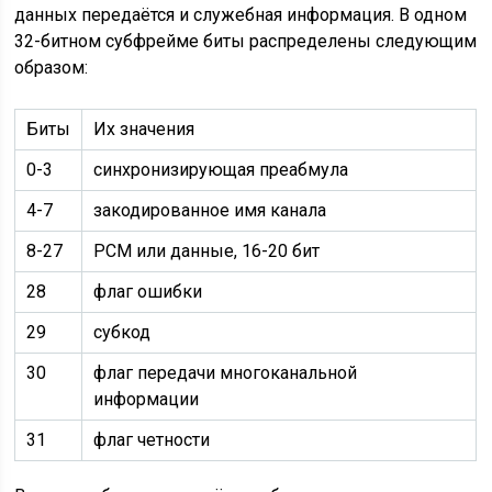
данных передаётся и служебная информация. В одном
32-битном субфрейме биты распределены следующим
образом:
Биты
Их значения
0-3
синхронизирующая преабмула
4-7
закодированное имя канала
8-27
PCM или данные, 16-20 бит
28
флаг ошибки
29
cубкод
30
флаг передачи многоканальной
информации
31
флаг четности