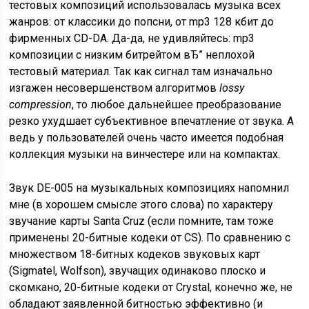
тестовых композиций использовалась музыка всех
жанров: от классики до попсни, от mp3 128 кбит до
фирменных CD-DA. Да-да, не удивляйтесь: mp3
композиции с низким битрейтом вЂ” неплохой
тестовый материал. Так как сигнал там изначально
изгажен несовершенством алгоритмов
lossy
compression
, то любое дальнейшее преобразование
резко ухудшает субъективное впечатление от звука. А
ведь у пользователей очень часто имеется подобная
коллекция музыки на винчестере или на компактах.
Звук DE-005 на музыкальных композициях напомнил
мне (в хорошем смысле этого слова) по характеру
звучание карты Santa Cruz (если помните, там тоже
применены 20-битные кодеки от CS). По сравнению с
множеством 18-битных кодеков звуковых карт
(Sigmatel, Wolfson), звучащих одинаково плоско и
скомкано, 20-битные кодеки от Crystal, конечно же, не
обладают заявленной битностью эффективно (и