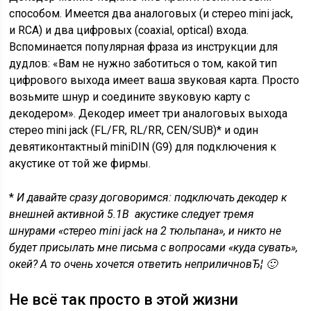
способом. Имеется два аналоговых (и стерео mini jack,
и RCA) и два цифровых (coaxial, optical) входа.
Вспоминается популярная фраза из инструкции для
дудлов: «Вам не нужно заботиться о том, какой тип
цифрового выхода имеет ваша звуковая карта. Просто
возьмите шнур и соедините звуковую карту с
декодером». Декодер имеет три аналоговых выхода
стерео mini jack (FL/FR, RL/RR, CEN/SUB)* и один
девятиконтактный miniDIN (G9) для подключения к
акустике от той же фирмы.
*
И давайте сразу договоримся: подключать декодер к
внешней активной 5.1В акустике следует тремя
шнурами «стерео mini jack на 2 тюльпана», и никто не
будет присылать мне письма с вопросами «куда сувать»,
окей? А то очень хочется ответить неприличновЂ¦ 🙂
Не всё так просто в этой жизни