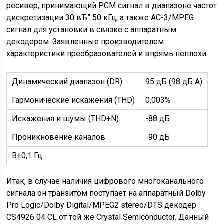
ресивер, принимающий PCM сигнал в диапазоне частот
дискретизации 30 вЂ” 50 кГц, а также AC-3/MPEG
сигнал для установки в связке с аппаратным
декодером. Заявленные производителем
характеристики преобразователей и впрямь неплохи:
Динамический диапазон (DR)
95 дБ (98 дБ А)
Гармонические искажения (THD)
0,003%
Искажения и шумы (THD+N)
-88 дБ
Проникновение каналов
-90 дБ
В±0,1 Гц
Итак, в случае наличия цифрового многоканального
сигнала он транзитом поступает на аппаратный Dolby
Pro Logic/Dolby Digital/MPEG2 stereo/DTS декодер
CS4926 04 CL от той же Crystal Semiconductor. Данный