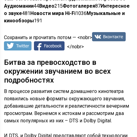
Аудиомании
44
Видео
215
Фотогалерея
87
Интересное
о звуке
481
Новости мира Hi-Fi
1036
Музыкальные и
кинообзоры
191
Сохранить и прочитать потом — <nobr>
</nobr>
Битва за превосходство в
окружении звучанием во всех
подробностях
В процессе развития систем домашнего кинотеатра
появились новые форматы окружающего звучания,
добавившие детальности и реалистичности вечерним
просмотрам. Вернемся к истокам и рассмотрим два
самых популярных из них – DTS и Dolby Digital.
И DTS, и Dolby Digital представляют собой технологии