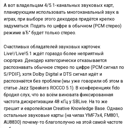
А вот владельцам 4/5.1-канальных звуковых карт,
планирующим использовать многоканальный звук в
играх, при выборе этого декодера придётся крепко
задуматься. Подать по цифре в обычном (PCM стерео)
режиме вЂ” будет только стерео.
Счастливых обладателей звуковых карточек
Live!/Live!5.1 ждёт гораздо более неприятный
сюрприз. Декодер категорически отказывается
распознавать обычное стерео по цифре (PCM сигнал по
S/PDIF), хотя Dolby Digital и DTS сигнал идёт и
распознаётся без проблем (мы уже говорили об этом в
статье Jazz Speakers ROCCO 5.1). В конференциях fido
бродил слух, что во всём виновата фиксированная
частота дискретизации 48 кГц у SBLive. На то же
грешит и европейская Creative Knowledge Base. Однако
остальные звуковые карты (на чипах YMF7х4, FM801,
AU8830) почему-то благополучно на этой самой частоте