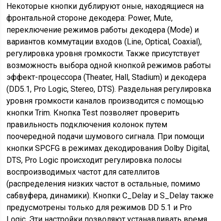
Некоторые кнопки дублируют оные, находящиеся на
фронтальной стороне декодера: Power, Mute,
переключение режимов работы декодера (Mode) и
вариантов коммутации входов (Line, Optical, Coaxial),
регулировка уровня громкости. Также присутствует
возможность выбора одной кнопкой режимов работы
эффект-процессора (Theater, Hall, Stadium) и декодера
(DD5.1, Pro Logic, Stereo, DTS). Раздельная регулировка
уровня громкости каналов производится с помощью
кнопки Trim. Кнопка Test позволяет проверить
правильность подключения колонок путем
поочередной подачи шумового сигнала. При помощи
кнопки SPCFG в режимах декодирования Dolby Digital,
DTS, Pro Logic происходит регулировка полосы
воспроизводимых частот для сателлитов
(распределения низких частот в остальные, помимо
сабвуфера, динамики). Кнопки C_Delay и S_Delay также
предусмотрены только для режимов DD 5.1 и Pro
Logic. Эти настройки позволяют устанавливать время