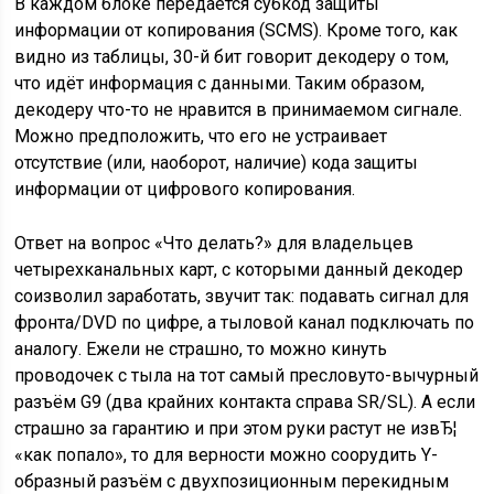
В каждом блоке передаётся субкод защиты
информации от копирования (SCMS). Кроме того, как
видно из таблицы, 30-й бит говорит декодеру о том,
что идёт информация с данными. Таким образом,
декодеру что-то не нравится в принимаемом сигнале.
Можно предположить, что его не устраивает
отсутствие (или, наоборот, наличие) кода защиты
информации от цифрового копирования.
Ответ на вопрос «Что делать?» для владельцев
четырехканальных карт, с которыми данный декодер
соизволил заработать, звучит так: подавать сигнал для
фронта/DVD по цифре, а тыловой канал подключать по
аналогу. Ежели не страшно, то можно кинуть
проводочек с тыла на тот самый пресловуто-вычурный
разъём G9 (два крайних контакта справа SR/SL). А если
страшно за гарантию и при этом руки растут не извЂ¦
«как попало», то для верности можно соорудить Y-
образный разъём с двухпозиционным перекидным