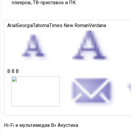
плееров, ТВ-приставок и ПК
ArialGeorgiaTahomaTimes New RomanVerdana
В В В
Hi-Fi и мультимедиа В» Акустика