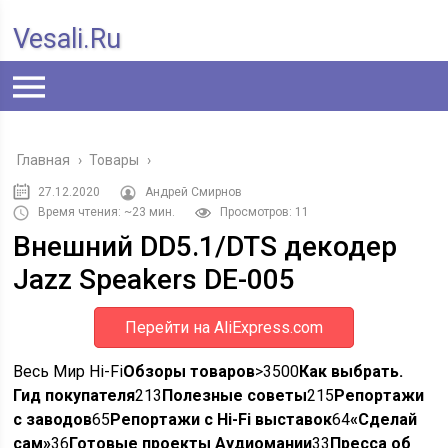
Vesali.ru
Главная
›
Товары
›
27.12.2020
Андрей Смирнов
Время чтения: ~23 мин.
Просмотров: 11
Внешний DD5.1/DTS декодер
Jazz Speakers DE-005
Перейти на AliExpress.com
Весь Мир Hi-Fi
Обзоры товаров
>3500
Как выбрать.
Гид покупателя
213
Полезные советы
215
Репортажи
с заводов
65
Репортажи с Hi-Fi выставок
64
«Сделай
сам»
36
Готовые проекты Аудиомании
33
Пресса об