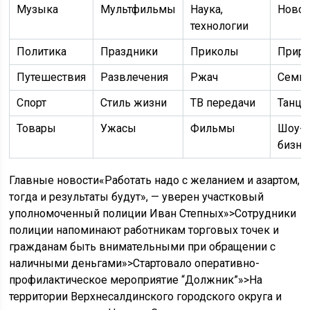
Музыка
Мультфильмы
Наука,
Новос
технологии
Политика
Праздники
Приколы
Приро
Путешествия
Развлечения
Ржач
Семь
Спорт
Стиль жизни
ТВ передачи
Танц
Товары
Ужасы
Фильмы
Шоу-
бизне
Главные новости«Работать надо с желанием и азартом,
тогда и результаты будут», — уверен участковый
уполномоченный полиции Иван Степных»>Сотрудники
полиции напоминают работникам торговых точек и
гражданам быть внимательными при обращении с
наличными деньгами»>Стартовало оперативно-
профилактическое мероприятие “Должник”»>На
территории Верхнесалдинского городского округа и