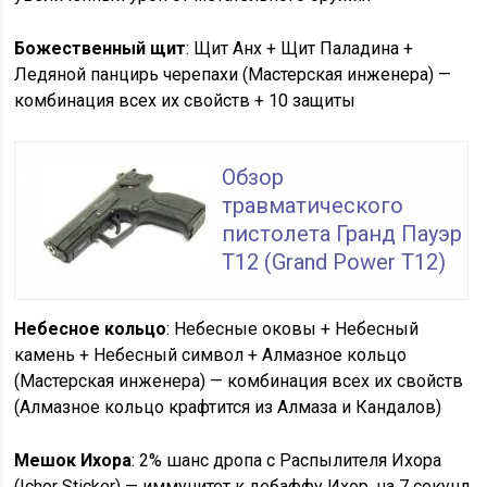
Божественный щит
: Щит Анх + Щит Паладина +
Ледяной панцирь черепахи (Мастерская инженера) —
комбинация всех их свойств + 10 защиты
Обзор
травматического
пистолета Гранд Пауэр
Т12 (Grand Power T12)
Небесное кольцо
: Небесные оковы + Небесный
камень + Небесный символ + Алмазное кольцо
(Мастерская инженера) — комбинация всех их свойств
(Алмазное кольцо крафтится из Алмаза и Кандалов)
Мешок Ихора
: 2% шанс дропа с Распылителя Ихора
(Ichor Sticker) — иммунитет к дебаффу Ихор, на 7 секунд