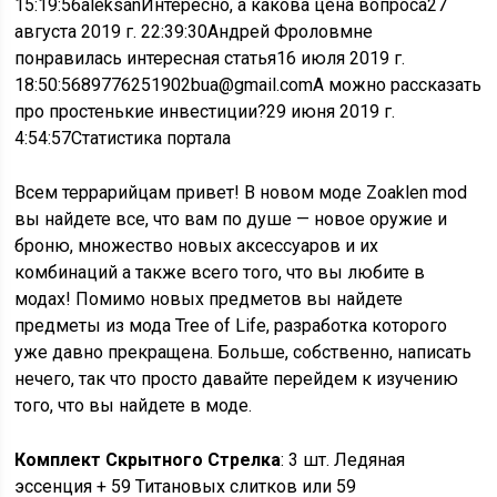
15:19:56
aleksanИнтересно, а какова цена вопроса
27
августа 2019 г. 22:39:30
Андрей Фроловмне
понравилась интересная статья
16 июля 2019 г.
18:50:56
89776251902bua@gmail.comА можно рассказать
про простенькие инвестиции?
29 июня 2019 г.
4:54:57
Статистика портала
Всем террарийцам привет! В новом моде Zoaklen mod
вы найдете все, что вам по душе — новое оружие и
броню, множество новых аксессуаров и их
комбинаций а также всего того, что вы любите в
модах! Помимо новых предметов вы найдете
предметы из мода Tree of Life, разработка которого
уже давно прекращена. Больше, собственно, написать
нечего, так что просто давайте перейдем к изучению
того, что вы найдете в моде.
Комплект Скрытного Стрелка
: 3 шт. Ледяная
эссенция + 59 Титановых слитков или 59