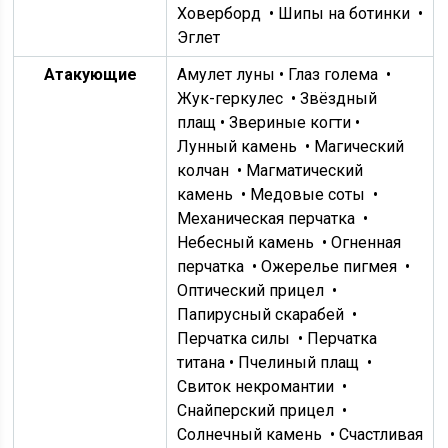
Ховерборд
•
Шипы на ботинки
•
Эглет
Атакующие
Амулет луны •
Глаз голема
•
Жук-геркулес
• Звёздный
плащ • Звериные когти •
Лунный камень
•
Магический
колчан
•
Магматический
камень
•
Медовые соты
•
Механическая перчатка
•
Небесный камень
•
Огненная
перчатка
•
Ожерелье пигмея
•
Оптический прицел
•
Папирусный скарабей
•
Перчатка силы
• Перчатка
титана •
Пчелиный плащ
•
Свиток некромантии
•
Снайперский прицел
•
Солнечный камень
•
Счастливая