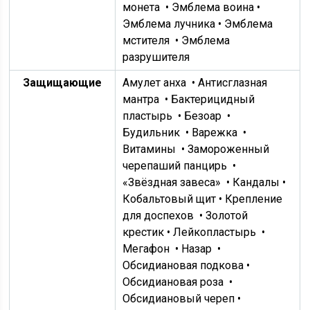
монета
• Эмблема воина •
Эмблема лучника •
Эмблема
мстителя
• Эмблема
разрушителя
Защищающие
Амулет анха
•
Антисглазная
мантра
•
Бактерицидный
пластырь
•
Безоар
•
Будильник
•
Варежка
•
Витамины
•
Замороженный
черепаший панцирь
•
«Звёздная завеса»
• Кандалы •
Кобальтовый щит •
Крепление
для доспехов
• Золотой
крестик •
Лейкопластырь
•
Мегафон
•
Назар
•
Обсидиановая подкова •
Обсидиановая роза
•
Обсидиановый череп •