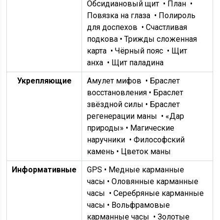
Обсидиановый щит
•
План
•
Повязка на глаза
•
Полироль
для доспехов
• Счастливая
подкова •
Трижды сложенная
карта
•
Чёрный пояс
•
Щит
анха
•
Щит паладина
Укрепляющие
Амулет мифов
• Браслет
восстановления • Браслет
звёздной силы •
Браслет
регенерации маны
• «Дар
природы» •
Магические
наручники
• Философский
камень • Цветок маны
Информативные
GPS • Медные карманные
часы •
Оловянные карманные
часы
• Серебряные карманные
часы •
Вольфрамовые
карманные часы
• Золотые