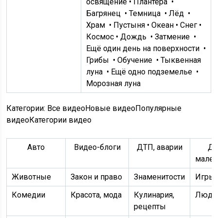
освящение •
Плантера
•
Багрянец
•
Темница
•
Лёд
•
Храм
• Пустыня • Океан • Снег •
Космос •
Дождь
•
Затмение
•
Ещё один день на поверхности
•
Грибы
•
Обучение
•
Тыквенная
луна
•
Ещё одно подземелье
•
Морозная луна
Категории: Все видеоНовые видеоПопулярные
видеоКатегории видео
Авто
Видео-блоги
ДТП, аварии
Дл
мален
Животные
Закон и право
Знаменитости
Игры
Комедии
Красота, мода
Кулинария,
Люди
рецепты