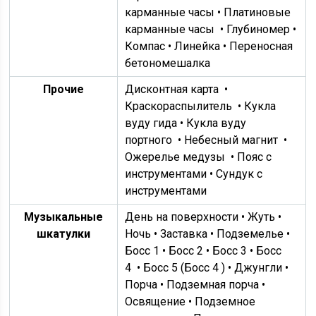
карманные часы •
Платиновые
карманные часы
• Глубиномер •
Компас • Линейка •
Переносная
бетономешалка
Прочие
Дисконтная карта
•
Краскораспылитель
• Кукла
вуду гида •
Кукла вуду
портного
•
Небесный магнит
•
Ожерелье медузы
• Пояс с
инструментами •
Сундук с
инструментами
Музыкальные
День на поверхности • Жуть •
шкатулки
Ночь • Заставка • Подземелье •
Босс 1 • Босс 2 • Босс 3 •
Босс
4
• Босс 5 (
Босс 4
) • Джунгли •
Порча • Подземная порча •
Освящение • Подземное