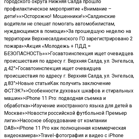
городского округа Нижняя Салда прошло
профилактическое мероприятие «Внимание –
дети!»»>Осторожно! Мошенники!»>Салдинские
водители не спешат помогать автомобилистам,
нуждающимся в помощи»>За прошедшую неделю на
территории Верхнесалдинского ГО зарегистрировано 2
пожара»>Акция «Молодежь + ПДД =
БЕЗОПАСНОСТЬ»»>Госавтоинспекция ищет очевидцев
происшествия по адресу г. Верхняя Салда, ул. Энгельса,
д.42″>Госавтоинспекция ищет очевидцев
происшествия по адресу г. Верхняя Салда, ул. Энгельса,
д.83″>Новые статьиКак получить заключение
ФСТЭК?»>Особенности духовых шкафов и стиральных
машин»>iPhone 11 Pro: подводная съемка и
обработка»>Изучение иностранного языка для детей в
Москве»>Новости российской футбольной Премьер
лиги»>Насосное оборудование от компании
DAB»>iPhone 11 Pro как полноценная коммерческая
видеокамера»>Travel-фотография и видео c iPhone