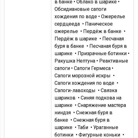
в банке • Облако в шарике •
Обсидиановые сапоги
хождения по воде •
Ожерелье
сердцееда
•
Паническое
ожерелье
•
Пердёж в банке
•
Пердёж в шарике
•
Песчаная
буря в банке
•
Песчаная буря в
шарике
• Призрачные ботинки •
Ракушка Нептуна • Реактивные
сапоги • Сапоги Гермеса •
Сапоги морозной искры
•
Сапоги хождения по воде
•
Сапоги-лавоходы
•
Связка
шариков
•
Синяя подкова на
шарике
•
Снаряжение мастера
ниндзя
•
Снежная буря в
банке
•
Снежная буря в
шарике
•
Таби
•
Ураганные
ботинки
•
Фигурные коньки
•