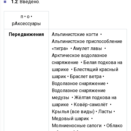
1.2
: Введено.
п
•
о
•
р
Аксессуары
Передвижения
Альпинистские когти
•
Альпинистское приспособление
«тигра»
•
Амулет лавы
•
Арктическое водолазное
снаряжение
•
Белая подкова на
шарике
• Блестящий красный
шарик • Браслет ветра •
Водолазное снаряжение •
Водолазное снаряжение
медузы
•
Жёлтая подкова на
шарике
•
Ковёр-самолёт
•
Крылья (все виды) • Ласты •
Медовый шарик
•
Молниеносные сапоги
• Облако