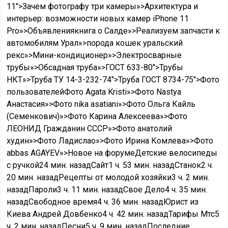
11″>Зачем фотографу три камеры»>Архитектура и
интерьер: возможности новых камер iPhone 11
Pro»>Объявлениякнига о Салде»>Реализуем запчасти к
автомобилям Урал»>порода кошек уральский
рекс»>Мини-кондиционер»>Электросварные
трубы»>Обсадная труба»>ГОСТ 633-80″>Трубы
НКТ»>Труба ТУ 14-3-232-74″>Труба ГОСТ 8734-75″>Фото
пользователейФото Agata Kristi»>Фото Nastya
Анастасия»>Фото nika asatiani»>Фото Ольга Кайль
(Семенкович)»>Фото Карина Алексеева»>Фото
ЛЕОНИД Гражданин СССР»>Фото анатолий
худин»>Фото Ладислао»>Фото Ирина Комлева»>Фото
abbas AGAYEV»>Новое на форумеДетские велосипеды
с ручкой
24 мин. назад
Сайт
1 ч. 53 мин. назад
Станок
2 ч.
20 мин. назад
Рецепты от молодой хозяйки
3 ч. 2 мин.
назад
Пароли
3 ч. 11 мин. назад
Свое Дело
4 ч. 35 мин.
назад
Свободное время
4 ч. 36 мин. назад
Юрист из
Киева Андрей Довбенко
4 ч. 42 мин. назад
Тарифы Мтс
5
ч. 2 мин. назад
Песни
5 ч. 9 мин. назад
Последние