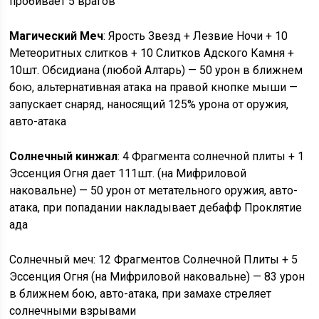
пробивает 5 врагов
Магический Меч
: Ярость Звезд + Лезвие Ночи + 10
Метеоритных слитков + 10 Слитков Адского Камня +
10шт. Обсидиана (любой Алтарь) — 50 урон в ближнем
бою, альтернативная атака на правой кнопке мыши —
запускает снаряд, наносящий 125% урона от оружия,
авто-атака
Солнечный кинжал
: 4 Фрагмента солнечной плиты + 1
Эссенция Огня дает 111шт. (на Мифриловой
наковальне) — 50 урон от метательного оружия, авто-
атака, при попадании накладывает дебафф Проклятие
ада
Солнечный меч: 12 Фрагментов Солнечной Плиты + 5
Эссенция Огня (на Мифриловой наковальне) — 83 урон
в ближнем бою, авто-атака, при замахе стреляет
солнечными взрывами