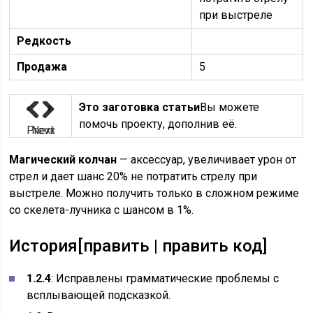
при выстреле
Редкость
Продажа
5
Это заготовка статьи
Вы можете
помочь проекту, дополнив её.
Previous
Next
Магический колчан
— аксессуар, увеличивает урон от
стрел и дает шанс 20% не потратить стрелу при
выстреле. Можно получить только в сложном режиме
со скелета-лучника с шансом в 1%.
История
[
править
|
править код
]
1.2.4
: Исправлены грамматические проблемы с
всплывающей подсказкой.