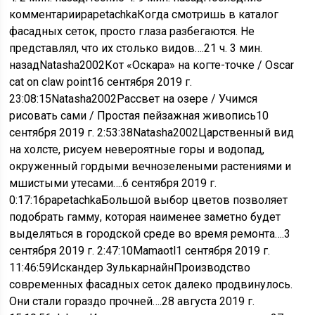
комментарииpapetachkaКогда смотришь в каталог
фасадных сеток, просто глаза разбегаются. Не
представлял, что их столько видов….
21 ч. 3 мин.
назад
Natasha2002Кот «Оскара» на когте-точке / Oscar
cat on claw point
16 сентября 2019 г.
23:08:15
Natasha2002Рассвет на озере / Учимся
рисовать сами / Простая пейзажная живопись
10
сентября 2019 г. 2:53:38
Natasha2002Царственный вид
на холсте, рисуем невероятные горы и водопад,
окруженный гордыми вечнозелеными растениями и
мшистыми утесами….
6 сентября 2019 г.
0:17:16
papetachkaБольшой выбор цветов позволяет
подобрать гамму, которая наименее заметно будет
выделяться в городской среде во время ремонта….
3
сентября 2019 г. 2:47:10
Mamaotl
1 сентября 2019 г.
11:46:59
Искандер ЗулькарнайнПроизводство
современных фасадных сеток далеко продвинулось.
Они стали гораздо прочней….
28 августа 2019 г.