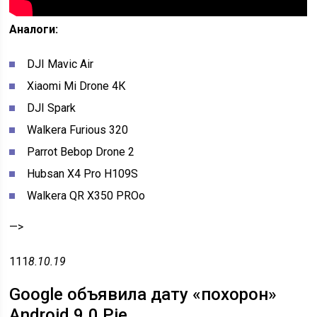
Аналоги:
DJI Mavic Air
Xiaomi Mi Drone 4К
DJI Spark
Walkera Furious 320
Parrot Bebop Drone 2
Hubsan X4 Pro H109S
Walkera QR X350 PROо
—>
111
8.10.19
Google объявила дату «похорон»
Android 9.0 Pie