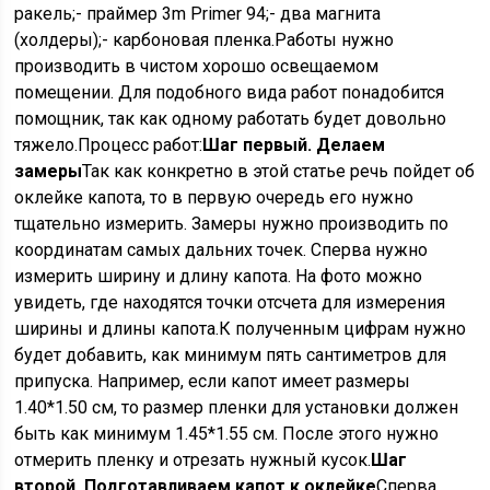
ракель;- праймер 3m Primer 94;- два магнита
(холдеры);- карбоновая пленка.Работы нужно
производить в чистом хорошо освещаемом
помещении. Для подобного вида работ понадобится
помощник, так как одному работать будет довольно
тяжело.
Процесс работ:
Шаг первый. Делаем
замеры
Так как конкретно в этой статье речь пойдет об
оклейке капота, то в первую очередь его нужно
тщательно измерить. Замеры нужно производить по
координатам самых дальних точек. Сперва нужно
измерить ширину и длину капота. На фото можно
увидеть, где находятся точки отсчета для измерения
ширины и длины капота.К полученным цифрам нужно
будет добавить, как минимум пять сантиметров для
припуска. Например, если капот имеет размеры
1.40*1.50 см, то размер пленки для установки должен
быть как минимум 1.45*1.55 см. После этого нужно
отмерить пленку и отрезать нужный кусок.
Шаг
второй. Подготавливаем капот к оклейке
Сперва