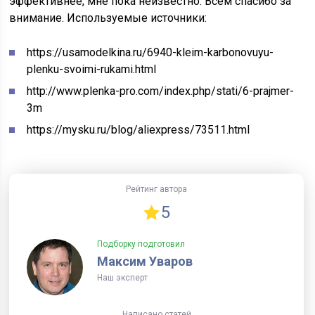
эффективнее, мне пока неизвестно. Всем спасибо за
внимание.
Используемые источники:
https://usamodelkina.ru/6940-kleim-karbonovuyu-
plenku-svoimi-rukami.html
http://www.plenka-pro.com/index.php/stati/6-prajmer-
3m
https://mysku.ru/blog/aliexpress/73511.html
Рейтинг автора
5
Подборку подготовил
Максим Уваров
Наш эксперт
Написано статей