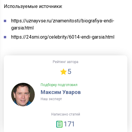
Используемые источники:
https://uznayvse.ru/znamenitosti/biografiya-endi-
garsia.html
https://24smi.org/celebrity/6014-endi-garsia.html
Рейтинг автора
5
Подборку подготовил
Максим Уваров
Наш эксперт
Написано статей
171