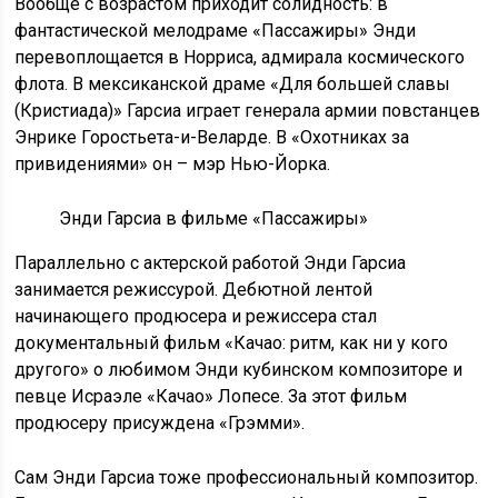
Вообще с возрастом приходит солидность: в
фантастической мелодраме «Пассажиры» Энди
перевоплощается в Норриса, адмирала космического
флота. В мексиканской драме «Для большей славы
(Кристиада)» Гарсиа играет генерала армии повстанцев
Энрике Горостьета-и-Веларде. В «Охотниках за
привидениями» он – мэр Нью-Йорка.
Энди Гарсиа в фильме «Пассажиры»
Параллельно с актерской работой Энди Гарсиа
занимается режиссурой. Дебютной лентой
начинающего продюсера и режиссера стал
документальный фильм «Качао: ритм, как ни у кого
другого» о любимом Энди кубинском композиторе и
певце Исраэле «Качао» Лопесе. За этот фильм
продюсеру присуждена «Грэмми».
Сам Энди Гарсиа тоже профессиональный композитор.