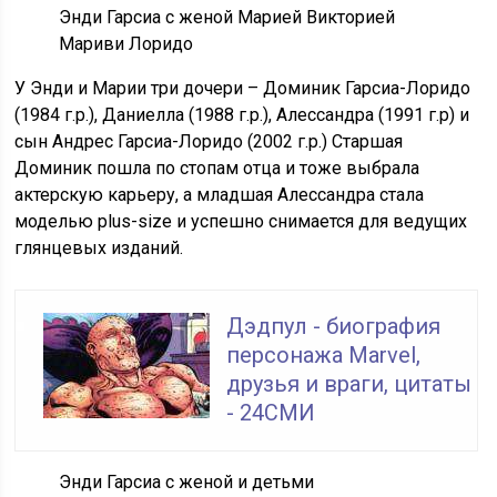
Энди Гарсиа с женой Марией Викторией
Мариви Лоридо
У Энди и Марии три дочери – Доминик Гарсиа-Лоридо
(1984 г.р.), Даниелла (1988 г.р.), Алессандра (1991 г.р) и
сын Андрес Гарсиа-Лоридо (2002 г.р.) Старшая
Доминик пошла по стопам отца и тоже выбрала
актерскую карьеру, а младшая Алессандра стала
моделью plus-size и успешно снимается для ведущих
глянцевых изданий.
Дэдпул - биография
персонажа Marvel,
друзья и враги, цитаты
- 24СМИ
Энди Гарсиа с женой и детьми