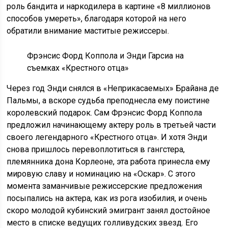
роль бандита и наркодилера в картине «8 миллионов
способов умереть», благодаря которой на него
обратили внимание маститые режиссеры.
Фрэнсис Форд Коппола и Энди Гарсиа на
съемках «Крестного отца»
Через год Энди снялся в «Неприкасаемых» Брайана де
Пальмы, а вскоре судьба преподнесла ему поистине
королевский подарок. Сам Фрэнсис Форд Коппола
предложил начинающему актеру роль в третьей части
своего легендарного «Крестного отца». И хотя Энди
снова пришлось перевоплотиться в гангстера,
племянника дона Корлеоне, эта работа принесла ему
мировую славу и номинацию на «Оскар». С этого
момента заманчивые режиссерские предложения
посыпались на актера, как из рога изобилия, и очень
скоро молодой кубинский эмигрант занял достойное
место в списке ведущих голливудских звезд. Его