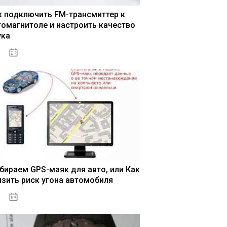
к подключить FM-трансмиттер к
томагнитоле и настроить качество
ука
04.01.2021
бираем GPS-маяк для авто, или Как
изить риск угона автомобиля
04.01.2021