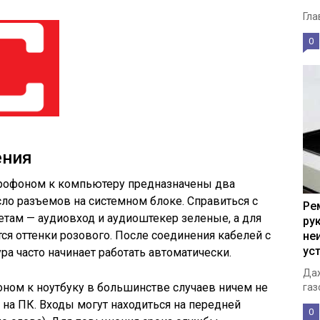
Гла
0
ения
рофоном к компьютеру предназначены два
сло разъемов на системном блоке. Справиться с
Ре
етам — аудиовход и аудиоштекер зеленые, а для
ру
я оттенки розового. После соединения кабелей с
не
ус
а часто начинает работать автоматически.
Даж
ом к ноутбуку в большинстве случаев ничем не
газ
 на ПК. Входы могут находиться на передней
0