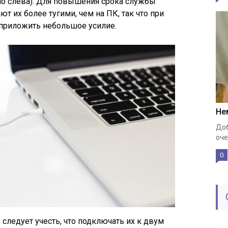
чно слева). Для повышения срока службы
т их более тугими, чем на ПК, так что при
приложить небольшое усилие.
Не
Доб
оче
0
следует учесть, что подключать их к двум