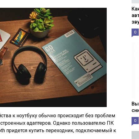
Ка
ав
зв
0
Вы
сн
ства к ноутбуку обычно происходит без проблем
0
встроенных адаптеров. Однако пользователю ПК
oth придется купить переходник, подключаемый к