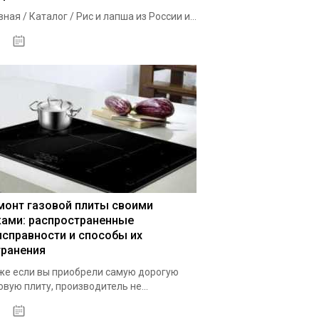
вная / Каталог / Рис и лапша из России и...
02.10.2020
монт газовой плиты своими
ками: распространенные
исправности и способы их
транения
е если вы приобрели самую дорогую
овую плиту, производитель не...
29.09.2020