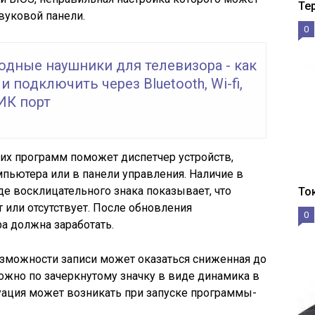
Те
вуковой панели.
0
одные наушники для телевизора - как
и подключить через Bluetooth, Wi-fi,
ИК порт
их программ поможет диспетчер устройств,
пьютера или в панели управления. Наличие в
де восклицательного знака показывает, что
То
 или отсутствует. После обновления
0
а должна заработать.
озможности записи может оказаться сниженная до
можно по зачеркнутому значку в виде динамика в
уация может возникать при запуске программы-