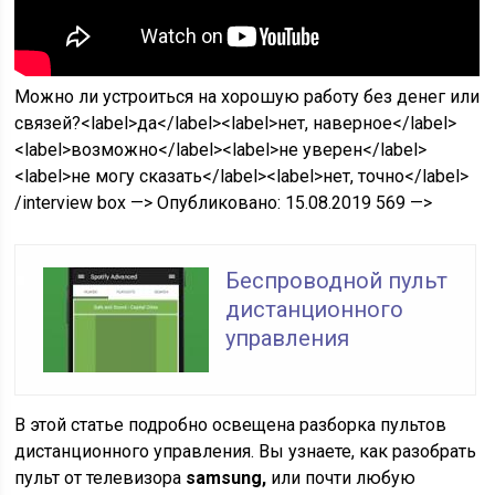
Можно ли устроиться на хорошую работу без денег или
связей?<label>да</label><label>нет, наверное</label>
<label>возможно</label><label>не уверен</label>
<label>не могу сказать</label><label>нет, точно</label>
/interview box —> Опубликовано: 15.08.2019 569 —>
Беспроводной пульт
дистанционного
управления
В этой статье подробно освещена разборка пультов
дистанционного управления. Вы узнаете, как разобрать
пульт от телевизора
samsung,
или почти любую