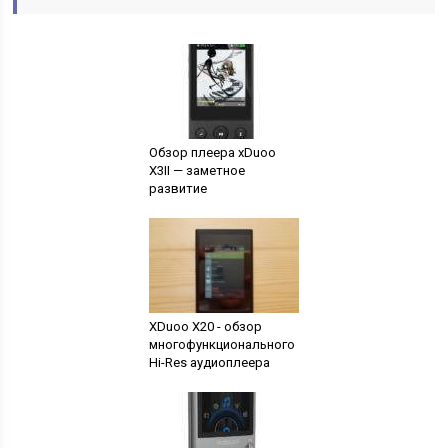
Обзор плеера xDuoo
X3II — заметное
развитие
XDuoo X20 - обзор
многофункционального
Hi-Res аудиоплеера