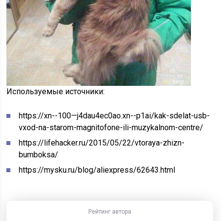
Используемые источники:
https://xn--100—j4dau4ec0ao.xn--p1ai/kak-sdelat-usb-
vxod-na-starom-magnitofone-ili-muzykalnom-centre/
https://lifehacker.ru/2015/05/22/vtoraya-zhizn-
bumboksa/
https://mysku.ru/blog/aliexpress/62643.html
Рейтинг автора