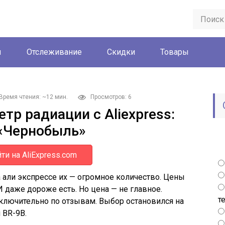
ы
Отслеживание
Скидки
Товары
Время чтения: ~12 мин.
Просмотров: 6
р радиации с Aliexpress:
 «Чернобыль»
ти на AliExpress.com
а али экспрессе их — огромное количество. Цены
И даже дороже есть. Но цена — не главное.
т
ключительно по отзывам. Выбор остановился на
 BR-9B.