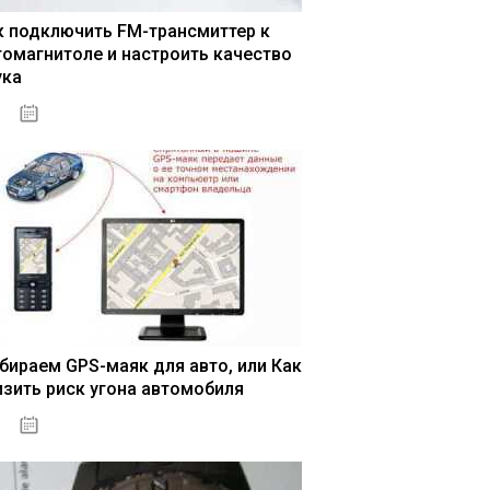
к подключить FM-трансмиттер к
томагнитоле и настроить качество
ука
04.01.2021
бираем GPS-маяк для авто, или Как
изить риск угона автомобиля
04.01.2021