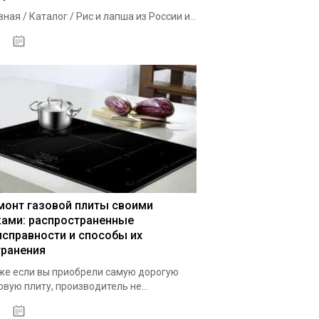
вная / Каталог / Рис и лапша из России и...
02.10.2020
монт газовой плиты своими
ками: распространенные
исправности и способы их
транения
е если вы приобрели самую дорогую
овую плиту, производитель не...
29.09.2020