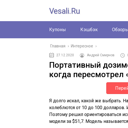
Vesali.ru
Купоны
Кэшбэк
Обзор
Главная
›
Интересное
›
27.12.2020
Андрей Смирнов
Портативный дозимет
когда пересмотрел
Перей
Я долго искал, какой же выбрать. Н
колеблются от 10 до 100 долларов. 
Поэтому решил ориентироваться ис
модели за $51,7. Модель называется