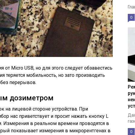
Гла
0
от Micro USB, но для этого следует обзавестись
ния теряется мобильность, но зато производить
 без перерывов.
Ре
ру
ым дозиметром
не
ус
к на лицевой стороне устройства. При
Даж
бор нас приветствует и просит нажать кнопку L
газ
и. Измерения в реальном времени проводятся в
орый показывает измерения в микрорентгенах в
0