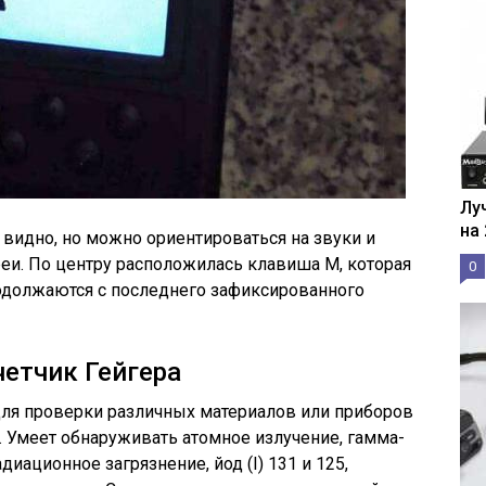
Лу
на
 видно, но можно ориентироваться на звуки и
реи. По центру расположилась клавиша M, которая
0
родолжаются с последнего зафиксированного
четчик Гейгера
для проверки различных материалов или приборов
. Умеет обнаруживать атомное излучение, гамма-
диационное загрязнение, йод (I) 131 и 125,