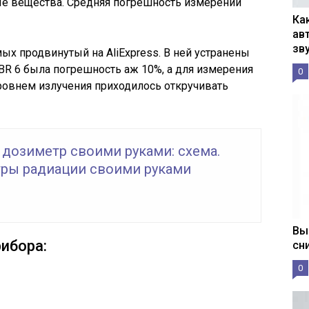
е вещества. Средняя погрешность измерений
Ка
ав
зв
мых продвинутый на AliExpress. В ней устранены
 BR 6 была погрешность аж 10%, а для измерения
0
ровнем излучения приходилось откручивать
 дозиметр своими руками: схема.
ры радиации своими руками
Вы
ибора:
сн
0