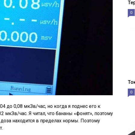
Те
0
То
0
4 до 0,08 мкЗв/час, но когда я поднес его к
2 мкЗв/час. Я читал, что бананы «фонят», поэтому
ая доза находится в пределах нормы. Поэтому
т.