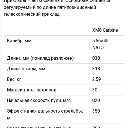
Приклады – легкосменные. Основным считается
регулируемый по длине пятипозиционный
телескопический приклад.
XM8 Carbine
Калибр, мм
5.56×45
NATO
Длина, мм (приклад разложен)
838
Длина ствола, мм
318
Вес, кг
2.59
Магазин, кол. патронов
30
Начальная скорость пули, м/с
820
Эффективная дальность стрельбы,
350
м