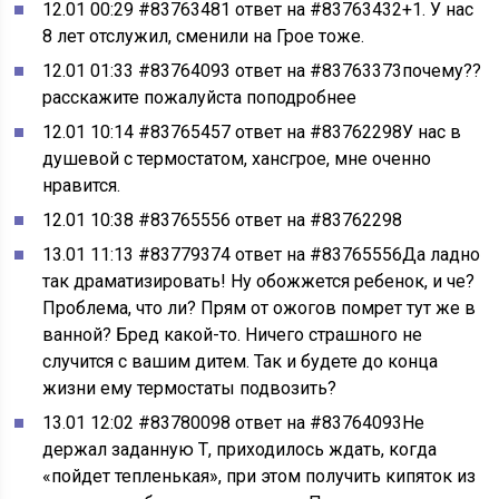
12.01 00:29 #83763481 ответ на #83763432+1. У нас
8 лет отслужил, сменили на Грое тоже.
12.01 01:33 #83764093 ответ на #83763373почему??
расскажите пожалуйста поподробнее
12.01 10:14 #83765457 ответ на #83762298У нас в
душевой с термостатом, хансгрое, мне оченно
нравится.
12.01 10:38 #83765556 ответ на #83762298
13.01 11:13 #83779374 ответ на #83765556Да ладно
так драматизировать! Ну обожжется ребенок, и че?
Проблема, что ли? Прям от ожогов помрет тут же в
ванной? Бред какой-то. Ничего страшного не
случится с вашим дитем. Так и будете до конца
жизни ему термостаты подвозить?
13.01 12:02 #83780098 ответ на #83764093Не
держал заданную Т, приходилось ждать, когда
«пойдет тепленькая», при этом получить кипяток из