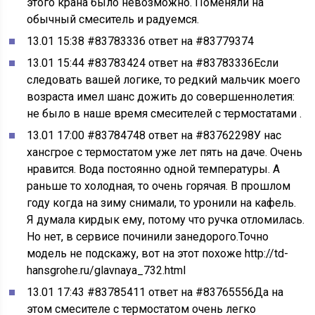
этого крана было невозможно. Поменяли на
обычный смеситель и радуемся.
13.01 15:38 #83783336 ответ на #83779374
13.01 15:44 #83783424 ответ на #83783336Если
следовать вашей логике, то редкий мальчик моего
возраста имел шанс дожить до совершеннолетия:
не было в наше время смесителей с термостатами .
13.01 17:00 #83784748 ответ на #83762298У нас
хансгрое с термостатом уже лет пять на даче. Очень
нравится. Вода постоянно одной температуры. А
раньше то холодная, то очень горячая. В прошлом
году когда на зиму снимали, то уронили на кафель.
Я думала кирдык ему, потому что ручка отломилась.
Но нет, в сервисе починили занедорого.Точно
модель не подскажу, вот на этот похоже http://td-
hansgrohe.ru/glavnaya_732.html
13.01 17:43 #83785411 ответ на #83765556Да на
этом смесителе с термостатом очень легко