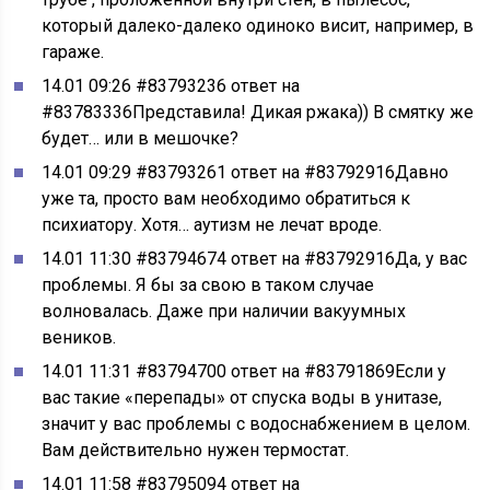
который далеко-далеко одиноко висит, например, в
гараже.
14.01 09:26 #83793236 ответ на
#83783336Представила! Дикая ржака)) В смятку же
будет… или в мешочке?
14.01 09:29 #83793261 ответ на #83792916Давно
уже та, просто вам необходимо обратиться к
психиатору. Хотя… аутизм не лечат вроде.
14.01 11:30 #83794674 ответ на #83792916Да, у вас
проблемы. Я бы за свою в таком случае
волновалась. Даже при наличии вакуумных
веников.
14.01 11:31 #83794700 ответ на #83791869Если у
вас такие «перепады» от спуска воды в унитазе,
значит у вас проблемы с водоснабжением в целом.
Вам действительно нужен термостат.
14.01 11:58 #83795094 ответ на