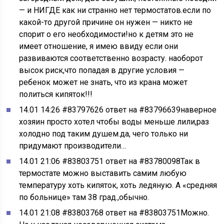
— и НИГДЕ как ни странно нет термостатов.если по
какой-то другой причине он нужен — никто не
спорит о его необходимости!но к детям это не
имеет отношение, я имею ввиду если они
развиваются соответственно возрасту. наоборот
высок риск,что попадая в другие условия —
ребенок может не знать, что из крана может
политься кипяток!!!
14.01 14:26 #83797626 ответ на #83796639наверное
хозяин просто хотел чтобы воды меньше лили,раз
холодно под таким душем.да, чего только ни
придумают производители…
14.01 21:06 #83803751 ответ на #83780098Так в
термостате можно выставить самим любую
температуру хоть кипяток, хоть ледяную. А «средняя
по больнице» там 38 град.,обычно.
14.01 21:08 #83803768 ответ на #83803751Можно.