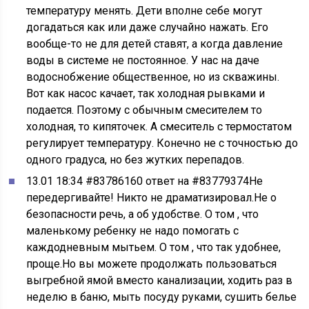
температуру менять. Дети вполне себе могут
догадаться как или даже случайно нажать. Его
вообще-то не для детей ставят, а когда давление
воды в системе не постоянное. У нас на даче
водоснобжение общественное, но из скважины.
Вот как насос качает, так холодная рывками и
подается. Поэтому с обычным смесителем то
холодная, то кипяточек. А смеситель с термостатом
регулирует температуру. Конечно не с точностью до
одного градуса, но без жутких перепадов.
13.01 18:34 #83786160 ответ на #83779374Не
передергивайте! Никто не драматизировал.Не о
безопасности речь, а об удобстве. О том , что
маленькому ребенку не надо помогать с
каждодневным мытьем. О том , что так удобнее,
проще.Но вы можете продолжать пользоваться
выгребной ямой вместо канализации, ходить раз в
неделю в баню, мыть посуду руками, сушить белье