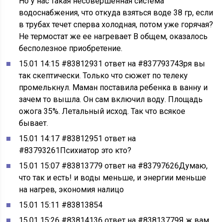
Но у нас такая несовершенная система
водоснабжения, что откуда взяться воде 38 гр, если
в трубах течет сперва холодная, потом уже горячая?
Не термостат же ее нагревает В общем, оказалось
бесполезное приобретение.
15.01 14:15 #83812931 ответ на #83779374Зря вы
так скептически. Только что сюжет по телеку
промелькнул. Маман поставила ребенка в ванну и
зачем то вышла. Он сам включил воду. Площадь
ожога 35%. Летальный исход. Так что всякое
бывает.
15.01 14:17 #83812951 ответ на
#83793261Психиатор это кто?
15.01 15:07 #83813779 ответ на #83797626Думаю,
что так и есть! и воды меньше, и энергии меньше
на нагрев, экономия налицо
15.01 15:11 #83813854
15.01 15:26 #83814136 ответ на #83813779Я ж вам