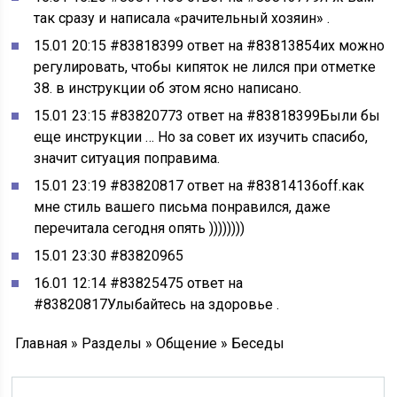
так сразу и написала «рачительный хозяин» .
15.01 20:15 #83818399 ответ на #83813854их можно
регулировать, чтобы кипяток не лился при отметке
38. в инструкции об этом ясно написано.
15.01 23:15 #83820773 ответ на #83818399Были бы
еще инструкции … Но за совет их изучить спасибо,
значит ситуация поправима.
15.01 23:19 #83820817 ответ на #83814136off.как
мне стиль вашего письма понравился, даже
перечитала сегодня опять ))))))))
15.01 23:30 #83820965
16.01 12:14 #83825475 ответ на
#83820817Улыбайтесь на здоровье .
Главная » Разделы » Общение » Беседы