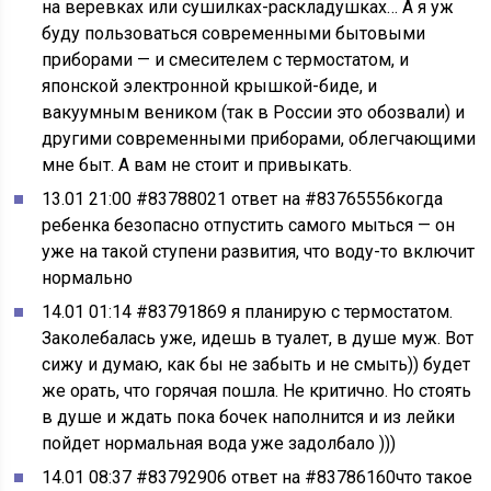
на веревках или сушилках-раскладушках… А я уж
буду пользоваться современными бытовыми
приборами — и смесителем с термостатом, и
японской электронной крышкой-биде, и
вакуумным веником (так в России это обозвали) и
другими современными приборами, облегчающими
мне быт. А вам не стоит и привыкать.
13.01 21:00 #83788021 ответ на #83765556когда
ребенка безопасно отпустить самого мыться — он
уже на такой ступени развития, что воду-то включит
нормально
14.01 01:14 #83791869 я планирую с термостатом.
Заколебалась уже, идешь в туалет, в душе муж. Вот
сижу и думаю, как бы не забыть и не смыть)) будет
же орать, что горячая пошла. Не критично. Но стоять
в душе и ждать пока бочек наполнится и из лейки
пойдет нормальная вода уже задолбало )))
14.01 08:37 #83792906 ответ на #83786160что такое