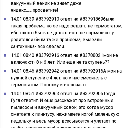
вакуумный веник не знает даже
яндекс…….просветите!
14.01 08:39 #83792910 ответ на #83791869была
такая проблема, но ее надо решать не термостатом,
ибо такого быть не должно-это не нормально, у
родителей была та же проблема, вызвали
сантехника- все сделали.
14.01 08:40 #83792916 ответ на #83788021мои не
включают- 8 и 6 лет. Или еще не та ступень??
14.01 08:46 #83792942 ответ на #83792916А мои на
нужной ступени с 4 лет, но у нас смеситель с
термостатом. Поэтому и включают.
14.01 08:51 #83792963 ответ на #83792906Тогда
Гугл ответит, И еше расскажет про встроенные
пылесосы и вакуумный совок, это когда мусор
сметаете к плинтусу, нажимаете ногой маленькую
педальку и весь мусор всасывсется и улетает по
трубе , проложенной внутри стен, в пылесос,