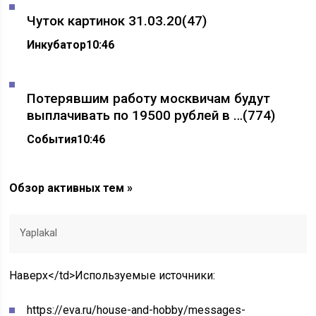
Чуток картинок 31.03.20
(47)
Инкубатор
10:46
Потерявшим работу москвичам будут
выплачивать по 19500 рублей в …
(774)
События
10:46
Обзор активных тем »
Yaplakal
Наверх</td>
Используемые источники:
https://eva.ru/house-and-hobby/messages-