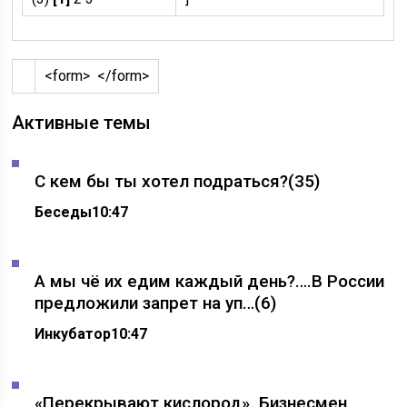
<form> </form>
Активные темы
С кем бы ты хотел подраться?
(35)
Беседы
10:47
А мы чё их едим каждый день?….В России
предложили запрет на уп…
(6)
Инкубатор
10:47
«Перекрывают кислород». Бизнесмен