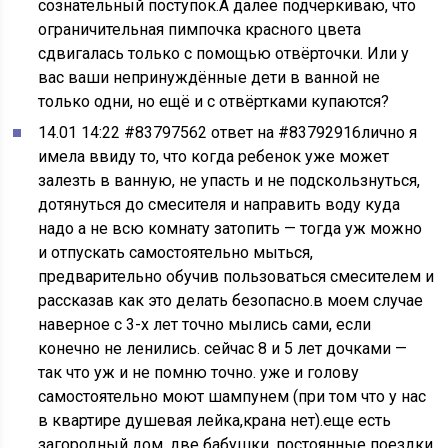
сознательный поступок.А далее подчеркиваю, что
ограничительная пимпочка красного цвета
сдвигалась только с помощью отвёрточки. Или у
вас ваши непринуждённые дети в ванной не
только одни, но ещё и с отвёртками купаются?
14.01 14:22 #83797562 ответ на #83792916лично я
имела ввиду то, что когда ребенок уже может
залезть в ванную, не упасть и не подскользнуться,
дотянуться до смесителя и направить воду куда
надо а не всю комнату затопить — тогда уж можно
и отпускать самостоятельно мыться,
предварительно обучив пользоваться смесителем и
рассказав как это делать безопасно.в моем случае
наверное с 3-х лет точно мылись сами, если
конечно не ленились. сейчас 8 и 5 лет дочками —
так что уж и не помню точно. уже и голову
самостоятельно моют шампунем (при том что у нас
в квартире душевая лейка,крана нет).еще есть
загородный дом, две бабушки, постоянные поездки