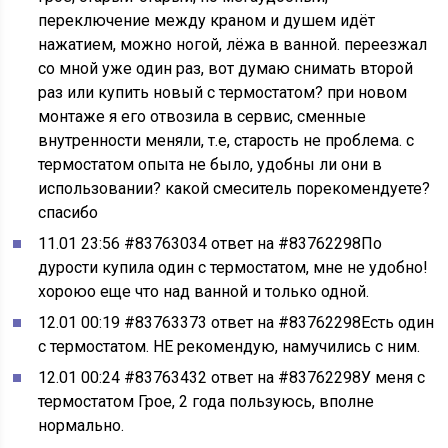
переключение между краном и душем идёт
нажатием, можно ногой, лёжа в ванной. переезжал
со мной уже один раз, вот думаю снимать второй
раз или купить новый с термостатом? при новом
монтаже я его отвозила в сервис, сменные
внутренности меняли, т.е, старость не проблема. с
термостатом опыта не было, удобны ли они в
использовании? какой смеситель порекомендуете?
спасибо
11.01 23:56 #83763034 ответ на #83762298По
дурости купила один с термостатом, мне не удобно!
хороюо еще что над ванной и только одной.
12.01 00:19 #83763373 ответ на #83762298Есть один
с термостатом. НЕ рекомендую, намучились с ним.
12.01 00:24 #83763432 ответ на #83762298У меня с
термостатом Грое, 2 года пользуюсь, вполне
нормально.