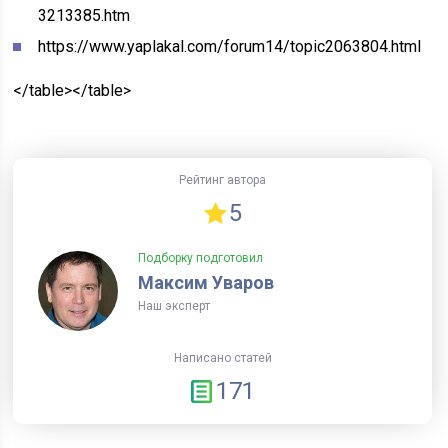
3213385.htm
https://www.yaplakal.com/forum14/topic2063804.html
</table></table>
Рейтинг автора
5
Подборку подготовил
Максим Уваров
Наш эксперт
Написано статей
171