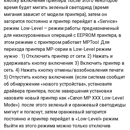
кнопку включения принтера. после этого некоторое
время будет мигать зеленый светодиод (время
мигания зависит от модели принтера), затем он
загорится постоянно и принтер перейдет в «Service»
режим. Low-Level — режим работы предназначеный
для низкоуровневых операций с EEPROM принтера, в
этом режиме с принтером работает MPTool. Для
перехода принтера MP-серии в Low-Level режим
нужно : 1) Отключить принтер от сети. 2) Нажать и
удерживать кнопку включения. 3) Включить принтер в
сеть. 4) Нажать кнопку отмены/возобновления печати.
5) Отпустить кнопку включения. (если система сообщит
об обнаружении «нового устройства», установите
драйвера принтера, после завершения установки
назовите новый принтер как «Canon MP XXX Low-Level
Mode»). после этого зеленый и оранжевый светодиоды
мигнут и погаснут, затем оранжевый загорится
постоянно и принтер перейдет в «Low-Level» режим.
Выйти из этого режима можно только отключив