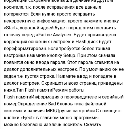
коррекции сохраните все ваши данные на другом
носителе, т.к. после исправления все данные
потеряются. Если нужно просто исправить
некорректную информацию, просто нажмите кнопку
«Start», хорошей идеей будет перед этим поставить
галочку перед «Failure Analyse». Будет произведена
коррекция основных настроек и Flash диск будет
переформатирован. Если требуется более тонкая
настройка нажмите кнопку Setup. При этом сначала
появится окно ввода пароля. Этот пароль ставится на
диалог дополнительных настроек. По умолчанию он не
задан т.е. пустая строка. Нажмите ввод и попадете в
диалог настроек. Скриншоты всех страниц приведены
ниже.Тип Flash памятиРежим работы
Flash памятиИнформация о производителе и серийный
номерОпределение Bad блоков типа файловой
системы и наличия MBRДругие настройки С помощью
кнопки «Eject» в главном меню программы,
можно безопасно извлечь носитель. Скачать