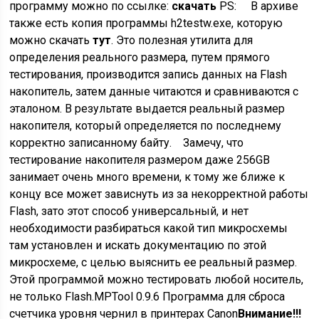
программу можно по ссылке:
скачать
PS: В архиве
также есть копия программы h2testw.exe, которую
можно скачать
тут
. Это полезная утилита для
определения реального размера, путем прямого
тестирования, производится запись данных на Flash
накопитель, затем данные читаются и сравниваются с
эталоном. В результате выдается реальный размер
накопителя, который определяется по последнему
корректно записанному байту. Замечу, что
тестирование накопителя размером даже 256GB
занимает очень много времени, к тому же ближе к
концу все может зависнуть из за некорректной работы
Flash, зато этот способ универсальный, и нет
необходимости разбираться какой тип микросхемы
там установлен и искать документацию по этой
микросхеме, с целью выяснить ее реальный размер.
Этой программой можно тестировать любой носитель,
не только Flash.MPTool 0.9.6 Программа для сброса
счетчика уровня чернил в принтерах Canon
Внимание!!!