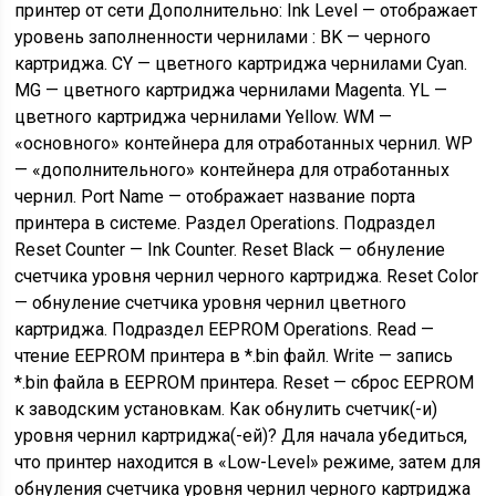
принтер от сети Дополнительно: Ink Level — отображает
уровень заполненности чернилами : BK — черного
картриджа. CY — цветного картриджа чернилами Cyan.
MG — цветного картриджа чернилами Magenta. YL —
цветного картриджа чернилами Yellow. WM —
«основного» контейнера для отработанных чернил. WP
— «дополнительного» контейнера для отработанных
чернил. Port Name — отображает название порта
принтера в системе. Раздел Operations. Подраздел
Reset Counter — Ink Counter. Reset Black — обнуление
счетчика уровня чернил черного картриджа. Reset Color
— обнуление счетчика уровня чернил цветного
картриджа. Подраздел EEPROM Operations. Read —
чтение EEPROM принтера в *.bin файл. Write — запись
*.bin файла в EEPROM принтера. Reset — сброс EEPROM
к заводским установкам. Как обнулить счетчик(-и)
уровня чернил картриджа(-ей)? Для начала убедиться,
что принтер находится в «Low-Level» режиме, затем для
обнуления счетчика уровня чернил черного картриджа