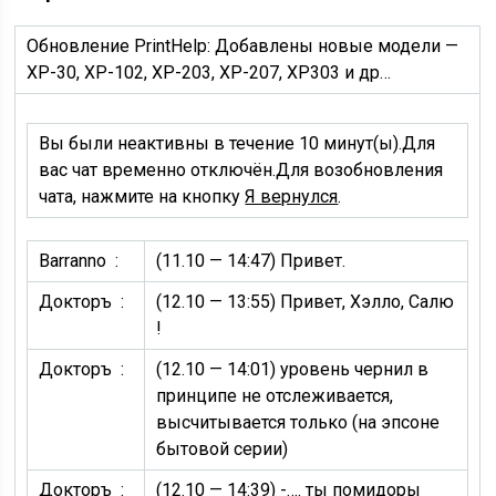
Обновление PrintHelp: Добавлены новые модели —
XP-30, XP-102, XP-203, XP-207, XP303 и др…
Вы были неактивны в течение 10 минут(ы).Для
вас чат временно отключён.Для возобновления
чата, нажмите на кнопку
Я вернулся
.
Barranno :
(11.10 — 14:47)
Привет.
Докторъ :
(12.10 — 13:55)
Привет, Хэлло, Салю
!
Докторъ :
(12.10 — 14:01)
уровень чернил в
принципе не отслеживается,
высчитывается только (на эпсоне
бытовой серии)
Докторъ :
(12.10 — 14:39)
-…. ты помидоры