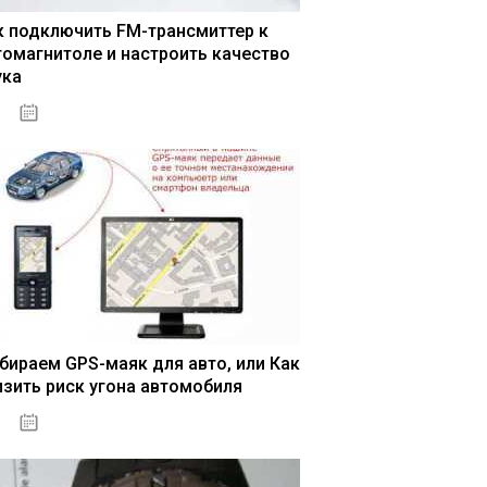
к подключить FM-трансмиттер к
томагнитоле и настроить качество
ука
04.01.2021
бираем GPS-маяк для авто, или Как
изить риск угона автомобиля
04.01.2021