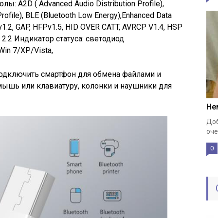
A2D ( Advanced Audio Distribution Profile),
ofile), BLE (Bluetooth Low Energy),Enhanced Data
1.2, GAP, HFPv1.5, HID OVER CATT, AVRCP V1.4, HSP
P 2.2 Индикатор статуса: светодиод
in 7/XP/Vista,
одключить смартфон для обмена файлами и
мышь или клавиатуру, колонки и наушники для
Не
Доб
оче
0