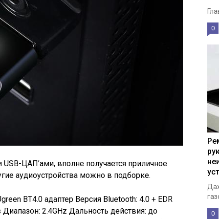
Гла
0
Ре
ру
не
и USB-ЦАП’ами, вполне получается приличное
ус
угие аудиоустройства можно в подборке.
Даж
газ
reen BT4.0 адаптер Версия Bluetooth: 4.0 + EDR
 Диапазон: 2.4GHz Дальность действия: до
0