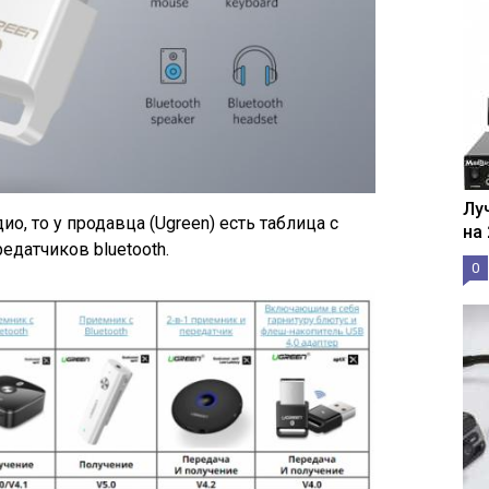
Лу
о, то у продавца (Ugreen) есть таблица с
на
едатчиков bluetooth.
0