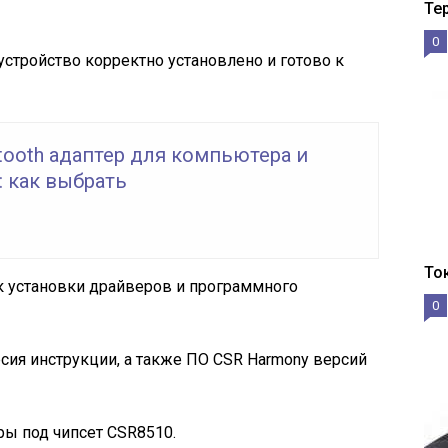
Те
0
устройство корректно установлено и готово к
tooth адаптер для компьютера и
: как выбрать
То
 установки драйверов и программного
0
рсия инструкции, а также ПО CSR Harmony версий
ы под чипсет CSR8510.