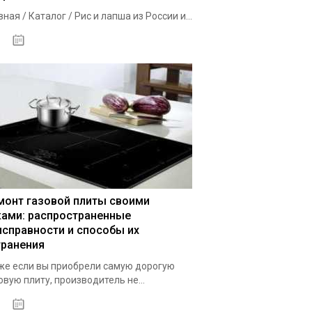
вная / Каталог / Рис и лапша из России и...
02.10.2020
монт газовой плиты своими
ками: распространенные
исправности и способы их
транения
е если вы приобрели самую дорогую
овую плиту, производитель не...
29.09.2020