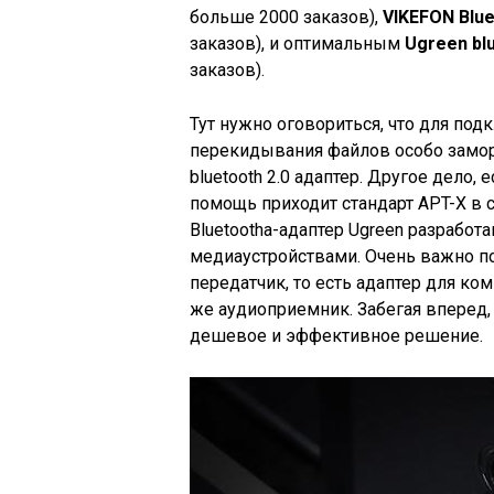
больше 2000 заказов),
VIKEFON Blue
заказов), и оптимальным
Ugreen bl
заказов).
Тут нужно оговориться, что для под
перекидывания файлов особо замор
bluetooth 2.0 адаптер. Другое дело,
помощь приходит стандарт APT-X в 
Bluetoothа-адаптер Ugreen разработа
медиаустройствами. Очень важно п
передатчик, то есть адаптер для ко
же аудиоприемник. Забегая вперед, 
дешевое и эффективное решение.