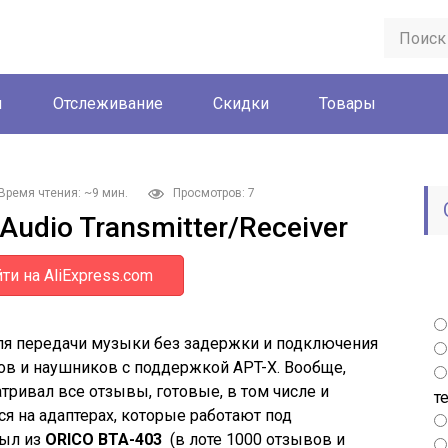
ы
Отслеживание
Скидки
Товары
Время чтения: ~9 мин.
Просмотров: 7
 Audio Transmitter/Receiver
ти на AliExpress.com
для передачи музыки без задержки и подключения
в и наушников с поддержкой APT-X. Вообще,
тривал все отзывы, готовые, в том числе и
т
я на адаптерах, которые работают под
был из
ORICO BTA-403
(в лоте 1000 отзывов и