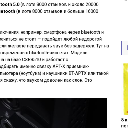
tooth 5.0
(в лоте 8000 отзывов и около 20000
uetooth
(в лоте 8000 отзывов и больше 16000
ключения, например, смартфона через bluetooth и
ачиться не стоит — подойдет любой недорогой
 если желаете передавать звук без задержек. Тут на
современных bluetooth-чипсетах. Модель
на на базе CSR8510 и работает с
одбирать именно связку APT-X приемник-
мпьютера (ноутбука) и наушники BT-APTX или такой
я скажу, что звуком доволен как слон. Это
8 
по