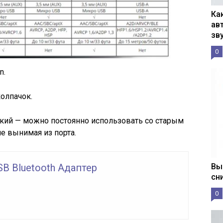
Ка
ав
зв
0
n.
олпачок.
кий — можно постоянно использовать со старым
не вынимая из порта.
Вы
SB Bluetooth Адаптер
сн
0