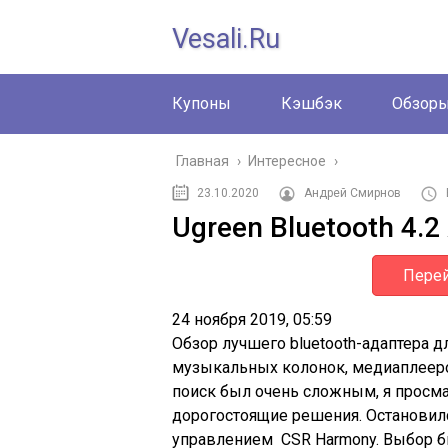
Vesali.ru
Купоны
Кэшбэк
Обзор
Главная
›
Интересное
›
23.10.2020
Андрей Смирнов
Ugreen Bluetooth 4.2
Перей
24 ноября 2019, 05:59
Обзор лучшего bluetooth-адаптера 
музыкальных колонок, медиаплееро
поиск был очень сложным, я просма
дорогостоящие решения. Остановилс
управлением CSR Harmony. Выбор 