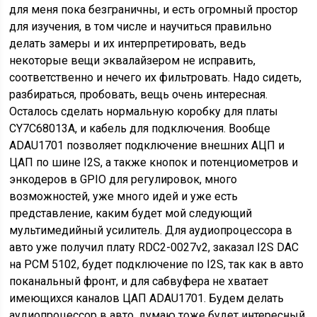
для меня пока безграничны, и есть огромный простор
для изучения, в том числе и научиться правильно
делать замеры и их интерпретировать, ведь
некоторые вещи эквалайзером не исправить,
соответственно и нечего их фильтровать. Надо сидеть,
разбираться, пробовать, вещь очень интересная.
Осталось сделать нормальную коробку для платы
CY7C68013A, и кабель для подключения. Вообще
ADAU1701 позволяет подключение внешних АЦП и
ЦАП по шине I2S, а также кнопок и потенциометров и
энкодеров в GPIO для регулировок, много
возможностей, уже много идей и уже есть
представление, каким будет мой следующий
мультимедийный усилитель. Для аудиопроцессора в
авто уже получил плату RDC2-0027v2, заказал I2S DAC
на PCM 5102, будет подключение по I2S, так как в авто
поканальный фронт, и для сабвуфера не хватает
имеющихся каналов ЦАП ADAU1701. Будем делать
аудиопроцессор в авто, думаю тоже будет интересный