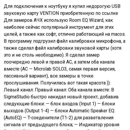
Для подключения к ноутбуку я купил недорогую USB
звуковую карту VENTION приобретенную по ссылке
Для замеров АЧХ использую Room EQ Wizard, как
наиболее сейчас популярный инструмент для этих
целей, а также как софт, отлично работающий на macos.
В программу подгрузил файл калибровки микрофона, а
также сделал файл калибровки звуковой карты (хотя
это и не столь необходимо). Я сделал замер
поочередно левой и правой АС, а затем оба канала
вместе (АС — Microlab SOLO3, самая первая версия,
пассивный вариант), все замеры в точке
прослушивания. Получилась вот такая красота )):
Левый канал: Правый канал: Оба канала вместе: В
SigmaStudio быстро накидал новый проект, добавив
следующие блоки: — блок входов (Input 1) — блоки
выходов (Output 1-4) — блоки Automatic Speaker EQ
(AutoEQ) — T-соеденители (Т1-2) для разветвления
сигнала от предыдущего блока; — Индикатор уровня