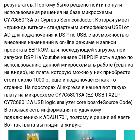
результатов. Поэтому было решено пойти по пути
использования решения на базе микросхемы
CY7C68013A от Cypress Semiconductor. Которая умеет
«прикидываться» стандартным интерфейсом USBi от
AD для подключения к DSP по USB, c возможностью
внесение изменений в on-line режиме и записи
проекта в EEPROM, для последующей загрузке при
запуске DSP. На Youtube канале CHIPDIP есть видео по
использованию данной микросхемы в работе (ссылка
на видео), но плата, которую можно у них приобрести
стоит около 1000 р., еще и подключается как-то
странно. На просторах Aliexpress я нашел вот такую
плату на микроcхеме CY7C68013A (EZ-USB FX2LP
CY7C68013A USB logic analyzer core board+Source Code):
В отзывах есть информация по удачному
подключению к ADAU1701, поэтому я решил её взять.
Вот так плата выглядит в живую: