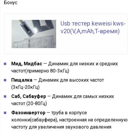
Бонус
Usb тестер keweisi kws-
v20(V,A,mAh,T-время)
Мид, Мидбас
— Динамик для низких и средних
частот(примерно 80-3кГц)
Пищалка
— Динамик для высоких частот
(3кГц-20кГц)
Саб, Сабвуфер
— Динамик для самых низких
частот (20-80Гц)
Фазоинвертор
— труба в корпусе
колонки(сабвуфера), настроенная на определенную
частоту для увеличения звукового давления