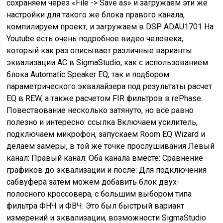
сохраняем через «File -> Save as» и загружаем эти же
настройки для такого же блока правого канала,
компилируем проект, и загружаем в DSP ADAU1701 На
Youtube есть очень подробное видео человека,
который как раз описывает различные варианты
эквализации АС в SigmaStudio, как с использованием
блока Automatic Speaker EQ, так и подбором
параметрического эквалайзера под результаты расчет
EQ в REW, а также расчетом FIR фильтров в rePhase.
Повествование несколько затянуто, но всё равно
полезно и интересно: ссылка Включаем усилитель,
подключаем микрофон, запускаем Room EQ Wizard и
делаем замеры, в той же точке прослушивания Левый
канал: Правый канал: Оба канала вместе: Сравнение
графиков до эквализации и после: Для подключения
сабвуфера затем можем добавить блок двух-
полосного кроссовера, с большим выбором типа
фильтра ФНЧ и ФВЧ: Это был быстрый вариант
измерений и эквализации, возможности SigmaStudio