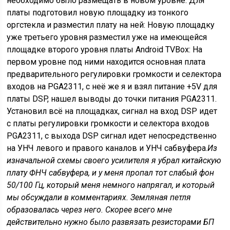
необходимо было размещать в новом уровне. Для
платы подготовил новую площадку из тонкого
оргстекла и разместил плату на ней: Новую площадку
уже третьего уровня разместил уже на имеющейся
площадке второго уровня платы Android TVBox: На
первом уровне под ними находится основная плата
предварительного регулировки громкости и селектора
входов на PGA2311, с неё же я и взял питание +5V для
платы DSP, нашел выводы до точки питания PGA2311.
Установил всё на площадках, сигнал на вход DSP идет
с платы регулировки громкости и селектора входов
PGA2311, с выхода DSP сигнал идет непосредственно
на УНЧ левого и правого каналов и УНЧ сабвуфера.
Из
изначальной схемы своего усилителя я убрал китайскую
плату ФНЧ сабвуфера, и у меня пропал тот слабый фон
50/100 Гц, который меня немного напрягал, и который
мы обсуждали в комментариях. Земляная петля
образовалась через него. Скорее всего мне
действительно нужно было развязать резисторами БП