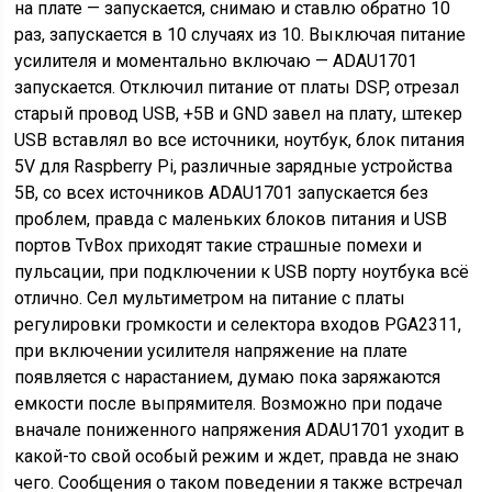
на плате — запускается, снимаю и ставлю обратно 10
раз, запускается в 10 случаях из 10. Выключая питание
усилителя и моментально включаю — ADAU1701
запускается. Отключил питание от платы DSP, отрезал
старый провод USB, +5В и GND завел на плату, штекер
USB вставлял во все источники, ноутбук, блок питания
5V для Raspberry Pi, различные зарядные устройства
5В, со всех источников ADAU1701 запускается без
проблем, правда с маленьких блоков питания и USB
портов TvBox приходят такие страшные помехи и
пульсации, при подключении к USB порту ноутбука всё
отлично. Сел мультиметром на питание с платы
регулировки громкости и селектора входов PGA2311,
при включении усилителя напряжение на плате
появляется с нарастанием, думаю пока заряжаются
емкости после выпрямителя. Возможно при подаче
вначале пониженного напряжения ADAU1701 уходит в
какой-то свой особый режим и ждет, правда не знаю
чего. Сообщения о таком поведении я также встречал