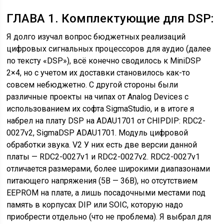
ГЛАВА 1. Комплектующие для DSP:
Я долго изучал вопрос бюджетных реализаций
цифровых сигнальных процессоров для аудио (далее
по тексту «DSP»), всё конечно сводилось к MiniDSP
2×4, но с учетом их доставки становилось как-то
совсем небюджетно. С другой стороны были
различные проекты на чипах от Analog Devices c
использованием их софта SigmaStudio, и в итоге я
набрел на плату DSP на ADAU1701 от CHIPDIP: RDC2-
0027v2, SigmaDSP ADAU1701. Модуль цифровой
обработки звука. V2 У них есть две версии данной
платы — RDC2-0027v1 и RDC2-0027v2. RDC2-0027v1
отличается размерами, более широкими диапазонами
питающего напряжения (5В — 36В), но отсутствием
EEPROM на плате, а лишь посадочными местами под
память в корпусах DIP или SOIC, которую надо
приобрести отдельно (что не проблема). Я выбрал для