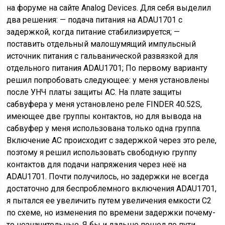
на форуме на сайте Analog Devices. Для себя выделил
два решения: — подача питания на ADAU1701 c
задержкой, когда питание стабилизируется; —
поставить отдельный малошумящий импульсный
источник питания с гальванической развязкой для
отдельного питания ADAU1701; По первому варианту
решил попробовать следующее: у меня установлены
после УНЧ платы защиты АС. На плате защиты
сабвуфера у меня установлено реле FINDER 40.52S,
имеющее две группы контактов, но для вывода на
сабвуфер у меня использована только одна группа.
Включение АС происходит с задержкой через это реле,
поэтому я решил использовать свободную группу
контактов для подачи напряжения через неё на
ADAU1701. Почти получилось, но задержки не всегда
достаточно для беспроблемного включения ADAU1701,
я пытался ее увеличить путем увеличения емкости С2
по схеме, но изменения по времени задержки почему-
то незначительные. Я бы и дальше пошел по пути