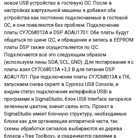
новое USB устройство в гостевую ОС. После в
настройках виртуальной машины я добавил оба
устройства как постоянно подключаемые в гостевой
ОС, и они появляются без проблем. Подключение
платы CY7C68013A и DSP ADAU1701: Обе платы будут
общаться по шине I2C, и обращение и запись в EEPROM
платы DSP также осуществляется по I2C.
Подключается всё это следующим образом
(используем пины SDA, SCL, GND): Для тестирование я с
платы взял CY7C68013A +3,3 В для питания DSP
ADAU1701: При подключении платы CY7C68013A к ПК,
запускаем снова скрипт в Cypress USB Console, и
видим статус подключения интерфейса USBi в
программе и SigmaStudio, блок USB Interface загорелся
зеленным цветом, значит связь есть. Проект в
SigmaStudio имеет блочную структуру, необходимые
блоки как для организации аппаратной части, так
схемы обработки сигналов выбираются из дерева
блоков «Tree Toolbox», и соединяются связями в