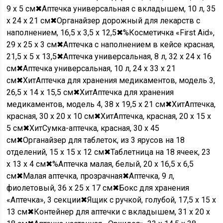
9 x 5 см✖Аптечка универсальная с вкладышем, 10 л, 35
х 24 х 21 см✖Органайзер дорожный для лекарств с
наполнением, 16,5 х 3,5 х 12,5✖
%
Косметичка «First Aid»,
29 x 25 x 3 см✖Аптечка с наполнением в кейсе красная,
21,5 х 5 х 13,5✖Аптечка универсальная, 8 л, 32 х 24 х 16
см✖Аптечка универсальная, 10 л, 24 х 33 х 21
см✖
Хит
Аптечка для хранения медикаментов, модель 3,
26,5 х 14 х 15,5 см✖
Хит
Аптечка для хранения
медикаментов, модель 4, 38 х 19,5 х 21 см✖
Хит
Аптечка,
красная, 30 х 20 х 10 см✖
Хит
Аптечка, красная, 20 х 15 х
5 см✖
Хит
Сумка-аптечка, красная, 30 х 45
см✖Органайзер для таблеток, из 3 ярусов на 18
отделений, 15 х 15 х 12 см✖Таблетница на 18 ячеек, 23
х 13 х 4 см✖
%
Aптечка малая, белый, 20 x 16,5 x 6,5
см✖Малая аптечка, прозрачная✖Аптечка, 9 л,
фиолетовый, 36 х 25 х 17 см✖Бокс для хранения
«Аптечка», 3 секции✖Ящик с ручкой, голубой, 17,5 х 15 х
13 см✖Контейнер для аптечки с вкладышем, 31 х 20 х