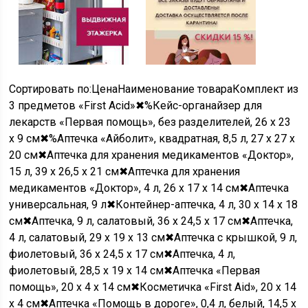
Сортировать по:
Цена
Наименование товара
Комплект из
3 предметов «First Acid»✖
%
Кейс-органайзер для
лекарств «Первая помощь», без разделителей, 26 х 23
x 9 см✖
%
Аптечка «Айболит», квадратная, 8,5 л, 27 х 27 х
20 см✖Аптечка для хранения медикаментов «Доктор»,
15 л, 39 х 26,5 х 21 см✖Аптечка для хранения
медикаментов «Доктор», 4 л, 26 х 17 х 14 см✖Аптечка
универсальная, 9 л✖Контейнер-аптечка, 4 л, 30 х 14 х 18
см✖Аптечка, 9 л, салатовый, 36 x 24,5 x 17 см✖Аптечка,
4 л, салатовый, 29 x 19 x 13 см✖Аптечка с крышкой, 9 л,
фиолетовый, 36 x 24,5 x 17 см✖Аптечка, 4 л,
фиолетовый, 28,5 x 19 x 14 см✖Аптечка «Первая
помощь», 20 х 4 x 14 см✖Косметичка «First Aid», 20 х 14
х 4 см✖Аптечка «Помощь в дороге», 0,4 л, белый, 14,5 x