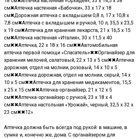
18 см✖Аптечка настенная «Орхидея», 33 х 14,5 х 38
см✖Аптечка настенная «Бабочки», 33 х 17 х 18
см✖Дорожная аптечка с вкладышем 0,8 л, 17 x 10,8 x
7,8 см✖Аптечка с вкладышем и ручкой, 10 л, 35,5 х 23,5
х 19 см✖Аптечка для хранения лекарств, 21 х 16,5 х 15
см✖Аптечка настенная «Италия», 30 х 11,5 х 40
см✖✖Аптечка, 22 х 18 х 16 см✖✖Автомобильная
аптечка первой помощи «Спасатель»✖✖Органайзер для
хранения мелочей, салатовый, 22 х 13 х 5 см✖✖Аптечка
дорожная, отдел на молнии, розовый, 14 х 10 х 5
см✖✖Аптечка дорожная, отдел на молнии, серый, 14 х
10 х 5 см✖✖Аптечка для хранения медикаментов, 15,5
x 25 x 15 см✖✖Аптечка-органайзер, 21 х 12 х 5
см✖✖Аптечка-органайзер с ручкой, 23 х 18 х 4
см✖✖Аптечка настольная «Урожай», черный, 32,5 х 32 х
23 см✖✖
1
2»
Аптечка должна быть всегда под рукой: в машине, в
сумке и, конечно же, дома. С органайзером для