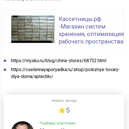
Кассетницы.рф
-Магазин систем
хранения, оптимизация
рабочего пространства
https://mysku.ru/blog/china-stores/68732.html
https://vselennayaporyadka.ru/shop/poleznye-tovary-
dlya-doma/aptechki/
Рейтинг автора
5
Подборку подготовил