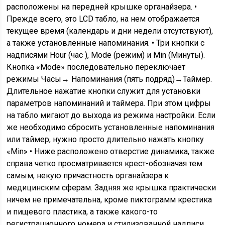
расположены на передней крышке органайзера. •
Прежде всего, это LCD табло, на нем отображается
текущее время (календарь и дни недели отсутствуют),
а также установленные напоминания. • Три кнопки с
надписями Hour (час ), Mode (режим) и Min (Минуты).
Кнопка «Mode» последовательно переключает
режимы Часы→ Напоминания (пять подряд)→Таймер.
Длительное нажатие кнопки служит для установки
параметров напоминаний и таймера. При этом цифры
на табло мигают до выхода из режима настройки. Если
же необходимо сбросить установленные напоминания
или таймер, нужно просто длительно нажать кнопку
«Min» • Ниже расположено отверстие динамика, также
справа четко просматривается крест-обозначая тем
самым, некую причастность органайзера к
медицинским сферам. Задняя же крышка практически
ничем не примечательна, кроме пиктограмм крестика
и пищевого пластика, а также какого-то
регистрационного номера и стилизованной надписи